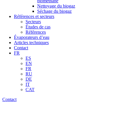
biométhane
Nettoyage du biogaz
Séchage du biogaz
Références et secteurs
Secteurs
Études de cas
Références
Évaporateurs d’eau
Articles techniques
Contact
FR
ES
EN
FR
RU
DE
IT
CAT
Contact