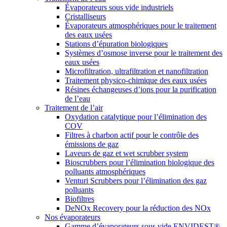
Évaporateurs sous vide industriels
Cristalliseurs
Évaporateurs atmosphériques pour le traitement
des eaux usées
Stations d’épuration biologiques
Systèmes d’osmose inverse pour le traitement des
eaux usées
Microfiltration, ultrafiltration et nanofiltration
Traitement physico-chimique des eaux usées
Résines échangeuses d’ions pour la purification
de l’eau
Traitement de l’air
Oxydation catalytique pour l’élimination des
COV
Filtres à charbon actif pour le contrôle des
émissions de gaz
Laveurs de gaz et wet scrubber system
Bioscrubbers pour l’élimination biologique des
polluants atmosphériques
Venturi Scrubbers pour l’élimination des gaz
polluants
Biofiltres
DeNOx Recovery pour la réduction des NOx
Nos évaporateurs
Gamme d’évaporateurs sous vide ENVIDEST®