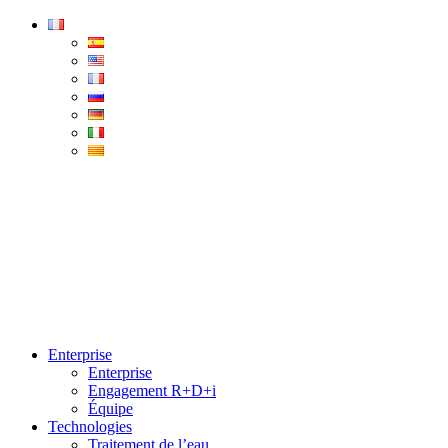
Condorchem
Enviro
Solutions
Menu
Enterprise
Enterprise
Engagement R+D+i
Équipe
Technologies
Traitement de l’eau