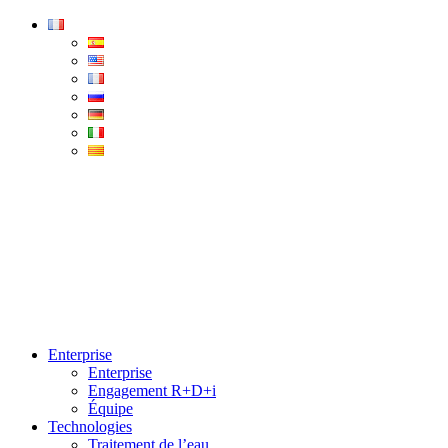
Condorchem
Enviro
Solutions
Menu
Enterprise
Enterprise
Engagement R+D+i
Équipe
Technologies
Traitement de l’eau