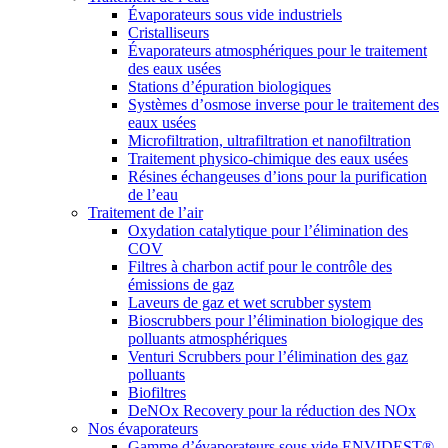
Évaporateurs sous vide industriels
Cristalliseurs
Évaporateurs atmosphériques pour le traitement
des eaux usées
Stations d’épuration biologiques
Systèmes d’osmose inverse pour le traitement des
eaux usées
Microfiltration, ultrafiltration et nanofiltration
Traitement physico-chimique des eaux usées
Résines échangeuses d’ions pour la purification
de l’eau
Traitement de l’air
Oxydation catalytique pour l’élimination des
COV
Filtres à charbon actif pour le contrôle des
émissions de gaz
Laveurs de gaz et wet scrubber system
Bioscrubbers pour l’élimination biologique des
polluants atmosphériques
Venturi Scrubbers pour l’élimination des gaz
polluants
Biofiltres
DeNOx Recovery pour la réduction des NOx
Nos évaporateurs
Gamme d’évaporateurs sous vide ENVIDEST®