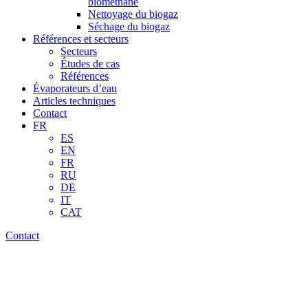
biométhane
Nettoyage du biogaz
Séchage du biogaz
Références et secteurs
Secteurs
Études de cas
Références
Évaporateurs d’eau
Articles techniques
Contact
FR
ES
EN
FR
RU
DE
IT
CAT
Contact