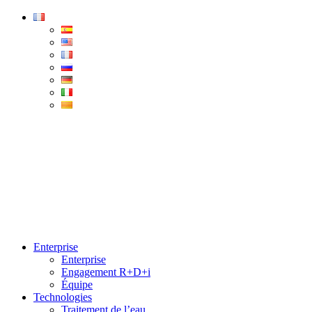
Condorchem
Enviro
Solutions
Menu
Enterprise
Enterprise
Engagement R+D+i
Équipe
Technologies
Traitement de l’eau