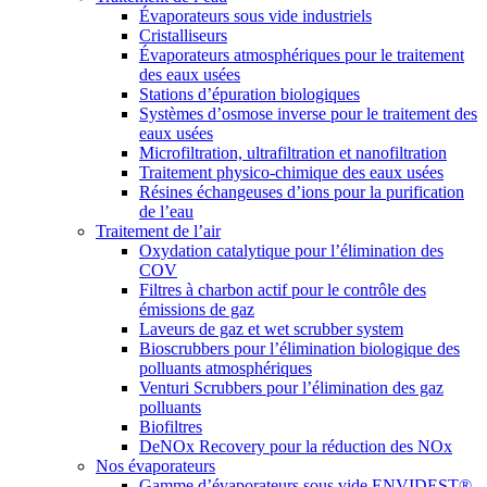
Évaporateurs sous vide industriels
Cristalliseurs
Évaporateurs atmosphériques pour le traitement
des eaux usées
Stations d’épuration biologiques
Systèmes d’osmose inverse pour le traitement des
eaux usées
Microfiltration, ultrafiltration et nanofiltration
Traitement physico-chimique des eaux usées
Résines échangeuses d’ions pour la purification
de l’eau
Traitement de l’air
Oxydation catalytique pour l’élimination des
COV
Filtres à charbon actif pour le contrôle des
émissions de gaz
Laveurs de gaz et wet scrubber system
Bioscrubbers pour l’élimination biologique des
polluants atmosphériques
Venturi Scrubbers pour l’élimination des gaz
polluants
Biofiltres
DeNOx Recovery pour la réduction des NOx
Nos évaporateurs
Gamme d’évaporateurs sous vide ENVIDEST®