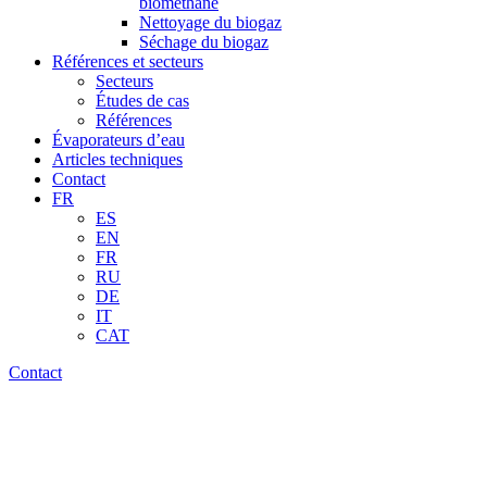
biométhane
Nettoyage du biogaz
Séchage du biogaz
Références et secteurs
Secteurs
Études de cas
Références
Évaporateurs d’eau
Articles techniques
Contact
FR
ES
EN
FR
RU
DE
IT
CAT
Contact