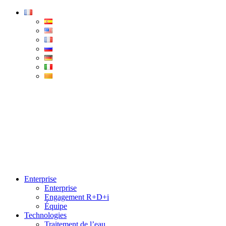
Condorchem
Enviro
Solutions
Menu
Enterprise
Enterprise
Engagement R+D+i
Équipe
Technologies
Traitement de l’eau