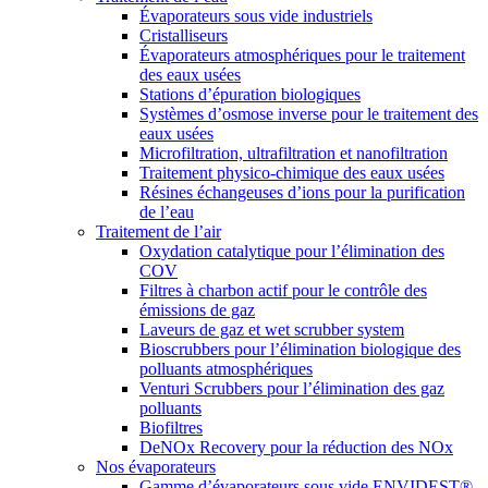
Évaporateurs sous vide industriels
Cristalliseurs
Évaporateurs atmosphériques pour le traitement
des eaux usées
Stations d’épuration biologiques
Systèmes d’osmose inverse pour le traitement des
eaux usées
Microfiltration, ultrafiltration et nanofiltration
Traitement physico-chimique des eaux usées
Résines échangeuses d’ions pour la purification
de l’eau
Traitement de l’air
Oxydation catalytique pour l’élimination des
COV
Filtres à charbon actif pour le contrôle des
émissions de gaz
Laveurs de gaz et wet scrubber system
Bioscrubbers pour l’élimination biologique des
polluants atmosphériques
Venturi Scrubbers pour l’élimination des gaz
polluants
Biofiltres
DeNOx Recovery pour la réduction des NOx
Nos évaporateurs
Gamme d’évaporateurs sous vide ENVIDEST®