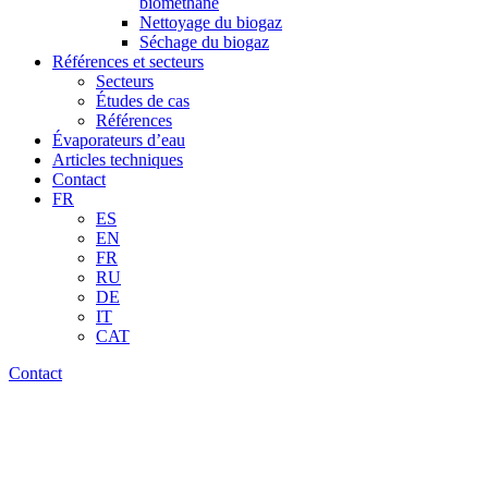
biométhane
Nettoyage du biogaz
Séchage du biogaz
Références et secteurs
Secteurs
Études de cas
Références
Évaporateurs d’eau
Articles techniques
Contact
FR
ES
EN
FR
RU
DE
IT
CAT
Contact