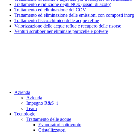
Trattamento e riduzione degli NOx (ossidi di azoto)
Trattamento ed eliminazione dei COV
Trattamento ed eliminazione delle emissioni con composti inorg
Trattamento fisico-chimico delle acque reflue
Valorizzazione delle acque reflue e recupero delle risorse
Venturi scrubber per eliminare particelle e polvere
Menu
Azienda
Azienda
Impegno R&S+i
Team
Tecnologie
Trattamento delle acque
Evaporatori sottovuoto
Cristallizzatori