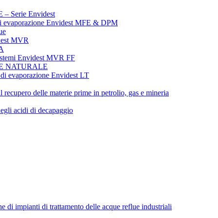
erie Envidest
evaporazione Envidest MFE & DPM
ue
dest MVR
A
emi Envidest MVR FF
NE NATURALE
evaporazione Envidest LT
il recupero delle materie prime in petrolio, gas e mineria
egli acidi di decapaggio
i impianti di trattamento delle acque reflue industriali