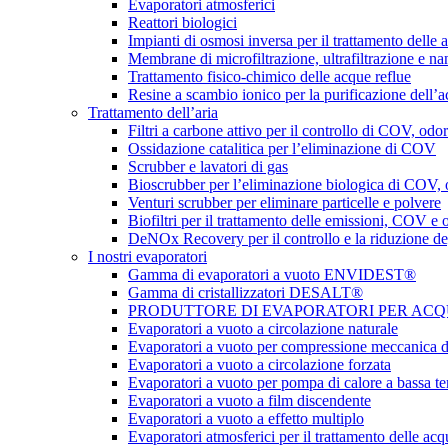
Evaporatori atmosferici
Reattori biologici
Impianti di osmosi inversa per il trattamento delle a
Membrane di microfiltrazione, ultrafiltrazione e na
Trattamento fisico-chimico delle acque reflue
Resine a scambio ionico per la purificazione dell’
Trattamento dell’aria
Filtri a carbone attivo per il controllo di COV, odor
Ossidazione catalitica per l’eliminazione di COV
Scrubber e lavatori di gas
Bioscrubber per l’eliminazione biologica di COV,
Venturi scrubber per eliminare particelle e polvere
Biofiltri per il trattamento delle emissioni, COV e 
DeNOx Recovery per il controllo e la riduzione d
I nostri evaporatori
Gamma di evaporatori a vuoto ENVIDEST®
Gamma di cristallizzatori DESALT®
PRODUTTORE DI EVAPORATORI PER ACQUE 
Evaporatori a vuoto a circolazione naturale
Evaporatori a vuoto per compressione meccanica d
Evaporatori a vuoto a circolazione forzata
Evaporatori a vuoto per pompa di calore a bassa t
Evaporatori a vuoto a film discendente
Evaporatori a vuoto a effetto multiplo
Evaporatori atmosferici per il trattamento delle acq