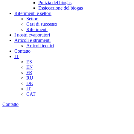
Pulizia del biogas
Essiccazione del biogas
Riferimenti e settori
Settori
Casi di successo
Riferimenti
I nostri evaporatori
Articoli e strumenti
Articoli tecnici
Contatto
IT
ES
EN
FR
RU
DE
IT
CAT
Contatto