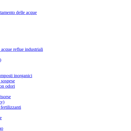
attamento delle acque
 acque reflue industriali
)
omposti inorganici
e sospese
con odori
risorse
gy)
fertilizzanti
ne
no