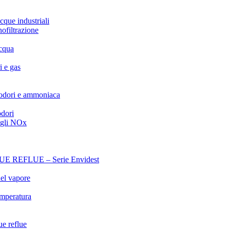
cque industriali
nofiltrazione
acqua
i e gas
 odori e ammoniaca
odori
egli NOx
REFLUE – Serie Envidest
el vapore
emperatura
ue reflue