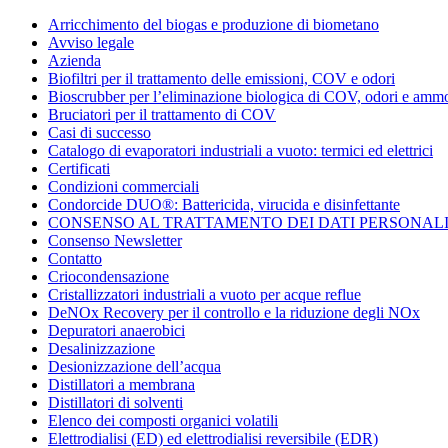
Condorchem
Arricchimento del biogas e produzione di biometano
Enviro
Avviso legale
Solutions
Azienda
Biofiltri per il trattamento delle emissioni, COV e odori
Bioscrubber per l’eliminazione biologica di COV, odori e amm
Bruciatori per il trattamento di COV
Casi di successo
Catalogo di evaporatori industriali a vuoto: termici ed elettrici
Certificati
Condizioni commerciali
Condorcide DUO®: Battericida, virucida e disinfettante
CONSENSO AL TRATTAMENTO DEI DATI PERSONAL
Consenso Newsletter
Contatto
Criocondensazione
Cristallizzatori industriali a vuoto per acque reflue
DeNOx Recovery per il controllo e la riduzione degli NOx
Depuratori anaerobici
Desalinizzazione
Desionizzazione dell’acqua
Distillatori a membrana
Distillatori di solventi
Elenco dei composti organici volatili
Elettrodialisi (ED) ed elettrodialisi reversibile (EDR)