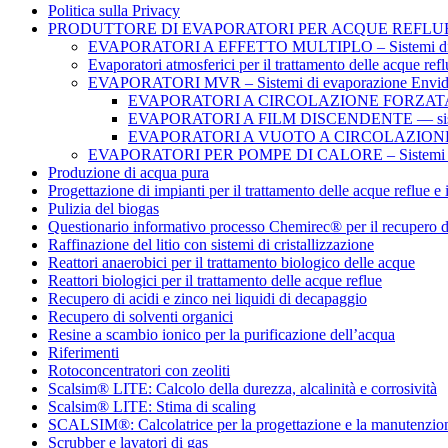
Politica sulla Privacy
PRODUTTORE DI EVAPORATORI PER ACQUE REFLUE – S
EVAPORATORI A EFFETTO MULTIPLO – Sistemi di 
Evaporatori atmosferici per il trattamento delle acque refl
EVAPORATORI MVR – Sistemi di evaporazione Envi
EVAPORATORI A CIRCOLAZIONE FORZAT
EVAPORATORI A FILM DISCENDENTE — sist
EVAPORATORI A VUOTO A CIRCOLAZIO
EVAPORATORI PER POMPE DI CALORE – Sistemi di 
Produzione di acqua pura
Progettazione di impianti per il trattamento delle acque reflue e 
Pulizia del biogas
Questionario informativo processo Chemirec® per il recupero d
Raffinazione del litio con sistemi di cristallizzazione
Reattori anaerobici per il trattamento biologico delle acque
Reattori biologici per il trattamento delle acque reflue
Recupero di acidi e zinco nei liquidi di decapaggio
Recupero di solventi organici
Resine a scambio ionico per la purificazione dell’acqua
Riferimenti
Rotoconcentratori con zeoliti
Scalsim® LITE: Calcolo della durezza, alcalinità e corrosività
Scalsim® LITE: Stima di scaling
SCALSIM®: Calcolatrice per la progettazione e la manutenzione d
Scrubber e lavatori di gas