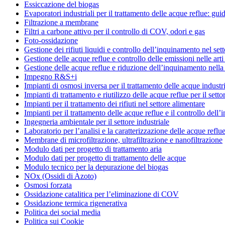
Essiccazione del biogas
Evaporatori industriali per il trattamento delle acque reflue: gui
Filtrazione a membrane
Filtri a carbone attivo per il controllo di COV, odori e gas
Foto-ossidazione
Gestione dei rifiuti liquidi e controllo dell’inquinamento nel set
Gestione delle acque reflue e controllo delle emissioni nelle art
Gestione delle acque reflue e riduzione dell’inquinamento nella 
Impegno R&S+i
Impianti di osmosi inversa per il trattamento delle acque industri
Impianti di trattamento e riutilizzo delle acque reflue per il settor
Impianti per il trattamento dei rifiuti nel settore alimentare
Impianti per il trattamento delle acque reflue e il controllo dell
Ingegneria ambientale per il settore industriale
Laboratorio per l’analisi e la caratterizzazione delle acque reflue
Membrane di microfiltrazione, ultrafiltrazione e nanofiltrazione
Modulo dati per progetto di trattamento aria
Modulo dati per progetto di trattamento delle acque
Modulo tecnico per la depurazione del biogas
NOx (Ossidi di Azoto)
Osmosi forzata
Ossidazione catalitica per l’eliminazione di COV
Ossidazione termica rigenerativa
Politica dei social media
Politica sui Cookie