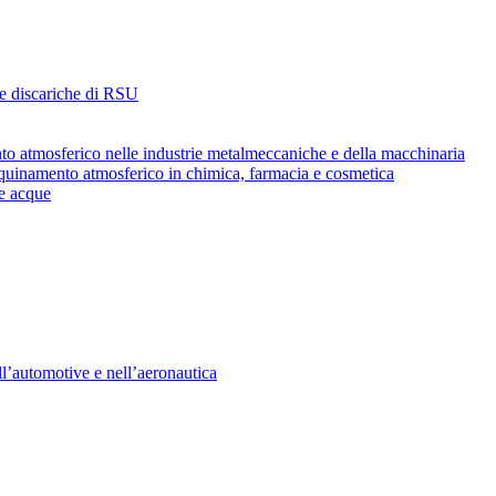
i e discariche di RSU
ento atmosferico nelle industrie metalmeccaniche e della macchinaria
’inquinamento atmosferico in chimica, farmacia e cosmetica
le acque
ll’automotive e nell’aeronautica