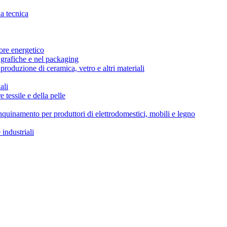
da tecnica
tore energetico
i grafiche e nel packaging
produzione di ceramica, vetro e altri materiali
ali
e tessile e della pelle
’inquinamento per produttori di elettrodomestici, mobili e legno
 industriali