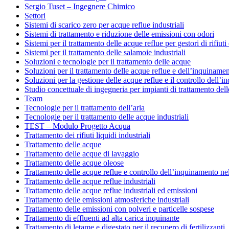
Sergio Tuset – Ingegnere Chimico
Settori
Sistemi di scarico zero per acque reflue industriali
Sistemi di trattamento e riduzione delle emissioni con odori
Sistemi per il trattamento delle acque reflue per gestori di rifiut
Sistemi per il trattamento delle salamoie industriali
Soluzioni e tecnologie per il trattamento delle acque
Soluzioni per il trattamento delle acque reflue e dell’inquinam
Soluzioni per la gestione delle acque reflue e il controllo dell
Studio concettuale di ingegneria per impianti di trattamento del
Team
Tecnologie per il trattamento dell’aria
Tecnologie per il trattamento delle acque industriali
TEST – Modulo Progetto Acqua
Trattamento dei rifiuti liquidi industriali
Trattamento delle acque
Trattamento delle acque di lavaggio
Trattamento delle acque oleose
Trattamento delle acque reflue e controllo dell’inquinamento ne
Trattamento delle acque reflue industriali
Trattamento delle acque reflue industriali ed emissioni
Trattamento delle emissioni atmosferiche industriali
Trattamento delle emissioni con polveri e particelle sospese
Trattamento di effluenti ad alta carica inquinante
Trattamento di letame e digestato per il recupero di fertilizzanti