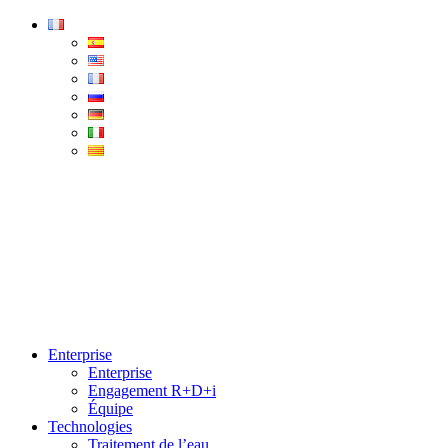
Condorchem
Enviro
Solutions
Menu
Enterprise
Enterprise
Engagement R+D+i
Équipe
Technologies
Traitement de l’eau