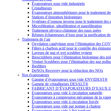
Évaporateurs sous vide industriels
Cristalliseurs
Évaporateurs atmosphériques pour le traitement de
Stations d’épuration biologiques
Systèmes d’osmose inverse pour le traitement des 
Microfiltration, ultrafiltration et nanofiltration
Traitement physico-chimique des eaux usées
Résines échangeuses d’ions pour la purification de
Traitement de l’air
Oxydation catalytique pour l’élimination des COV
Filtres à charbon actif pour le contrôle des émissio
Laveurs de gaz et wet scrubber system
Bioscrubbers pour l’élimination biologique des po
Venturi Scrubbers pour l’élimination des gaz pollu
Biofiltres
DeNOx Recovery pour la réduction des NOx
Nos évaporateurs
Gamme d’évaporateurs sous vide ENVIDEST®
Gamme de cristalliseurs DESALT®
FABRICANT D’ÉVAPORATEURS D’EAUX USÉES
Evaporateurs sous vide à circulation naturelle
Évaporateurs à compression mécanique de la vape
Évaporateurs sous vide à circulation forcée
Évaporateurs sous vide par pompe à chaleur
Évaporateurs sous vide à flot tombant