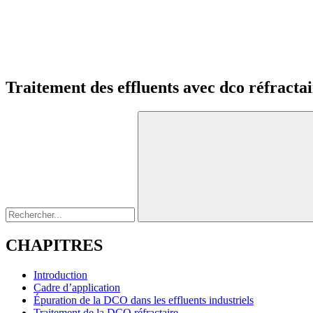
Traitement des effluents avec dco réfracta
CHAPITRES
Introduction
Cadre d’application
Épuration de la DCO dans les effluents industriels
Traitement de la DCO réfractaire