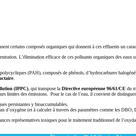
t certains composés organiques qui donnent à ces effluents un caractèr
ntration. L’élimination efficace de ces polluants organiques des eaux us
s polycycliques (PAH), composés de phénols, d’hydrocarbures halogéné
actaire
.
llution
(IPPC)
, qui transpose la
Directive européenne 96/61/CE
du m
urs limites des émissions. Pour le cas de l’eau, il convient de distinguer
ques persistantes y bioaccumulables.
bilan d’oxygène (et à calculer à travers des paramètres comme les DBO
tances représentatives toxiques pour le traitement traditionnel de l’oxyd