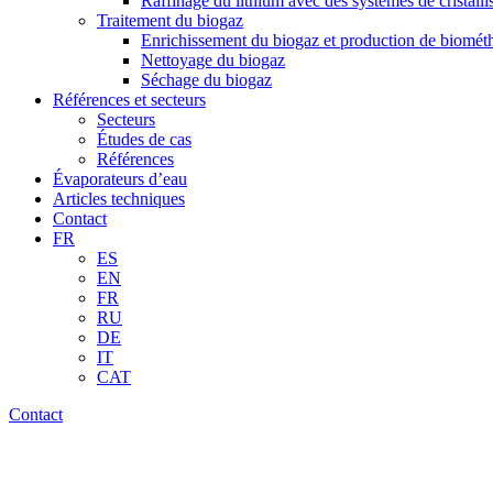
Raffinage du lithium avec des systèmes de cristalli
Traitement du biogaz
Enrichissement du biogaz et production de biomét
Nettoyage du biogaz
Séchage du biogaz
Références et secteurs
Secteurs
Études de cas
Références
Évaporateurs d’eau
Articles techniques
Contact
FR
ES
EN
FR
RU
DE
IT
CAT
Contact