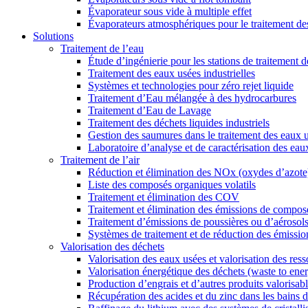
Évaporateur sous vide à multiple effet
Évaporateurs atmosphériques pour le traitement de
Solutions
Traitement de l’eau
Étude d’ingénierie pour les stations de traitement 
Traitement des eaux usées industrielles
Systèmes et technologies pour zéro rejet liquide
Traitement d’Eau mélangée à des hydrocarbures
Traitement d’Eau de Lavage
Traitement des déchets liquides industriels
Gestion des saumures dans le traitement des eaux 
Laboratoire d’analyse et de caractérisation des eaux
Traitement de l’air
Réduction et élimination des NOx (oxydes d’azote
Liste des composés organiques volatils
Traitement et élimination des COV
Traitement et élimination des émissions de compos
Traitement d’émissions de poussières ou d’aérosol
Systèmes de traitement et de réduction des émissio
Valorisation des déchets
Valorisation des eaux usées et valorisation des res
Valorisation énergétique des déchets (waste to ene
Production d’engrais et d’autres produits valorisab
Récupération des acides et du zinc dans les bains 