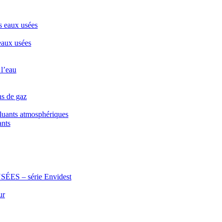
s eaux usées
eaux usées
 l’eau
ns de gaz
lluants atmosphériques
ants
 – série Envidest
ur