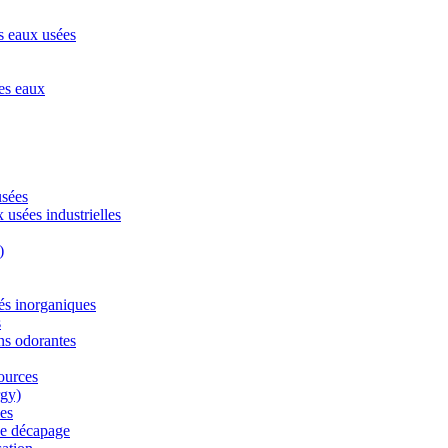
s eaux usées
des eaux
usées
 usées industrielles
)
és inorganiques
s
ns odorantes
sources
rgy)
les
de décapage