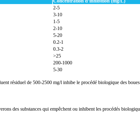
Concentration d’inhibition (mg/L)
2-5
3-10
1-5
2-10
5-20
0.2-1
0.3-2
>25
200-1000
5-30
luent résiduel de 500-2500 mg/l inhibe le procédé biologique des boues 
rons des substances qui empêchent ou inhibent les procédés biologiques