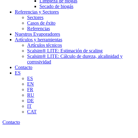
Limpieza de biogás
Secado de biogás
Referencias y Sectores
Sectores
Casos de éxito
Referencias
Nuestros Evaporadores
Artículos y herramientas
Artículos técnicos
Scalsim® LITE: Estimación de scaling
Scalsim® LITE: Cálculo de dureza, alcalinidad y
corrosividad
Contacto
ES
ES
EN
FR
RU
DE
IT
CAT
Contacto