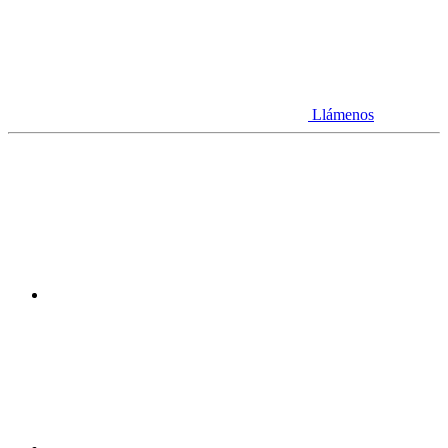
Llámenos
Youtube
Linkedin