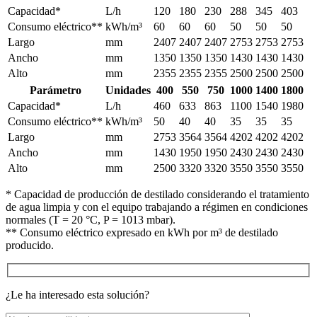
Capacidad*
L/h
120
180
230
288
345
403
Consumo eléctrico**
kWh/m³
60
60
60
50
50
50
Largo
mm
2407
2407
2407
2753
2753
2753
Ancho
mm
1350
1350
1350
1430
1430
1430
Alto
mm
2355
2355
2355
2500
2500
2500
Parámetro
Unidades
400
550
750
1000
1400
1800
Capacidad*
L/h
460
633
863
1100
1540
1980
Consumo eléctrico**
kWh/m³
50
40
40
35
35
35
Largo
mm
2753
3564
3564
4202
4202
4202
Ancho
mm
1430
1950
1950
2430
2430
2430
Alto
mm
2500
3320
3320
3550
3550
3550
* Capacidad de producción de destilado considerando el tratamiento
de agua limpia y con el equipo trabajando a régimen en condiciones
normales (T = 20 °C, P = 1013 mbar).
** Consumo eléctrico expresado en kWh por m³ de destilado
producido.
¿Le ha interesado esta solución?