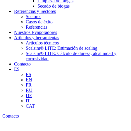
Limpieza de biogás
Secado de biogás
Referencias y Sectores
Sectores
Casos de éxito
Referencias
Nuestros Evaporadores
Artículos y herramientas
Artículos técnicos
Scalsim® LITE: Estimación de scaling
Scalsim® LITE: Cálculo de dureza, alcalinidad y
corrosividad
Contacto
ES
ES
EN
FR
RU
DE
IT
CAT
Contacto