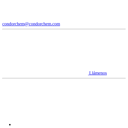
condorchem@condorchem.com
Llámenos
Youtube