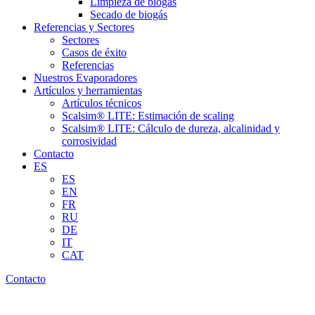
Limpieza de biogás
Secado de biogás
Referencias y Sectores
Sectores
Casos de éxito
Referencias
Nuestros Evaporadores
Artículos y herramientas
Artículos técnicos
Scalsim® LITE: Estimación de scaling
Scalsim® LITE: Cálculo de dureza, alcalinidad y
corrosividad
Contacto
ES
ES
EN
FR
RU
DE
IT
CAT
Contacto