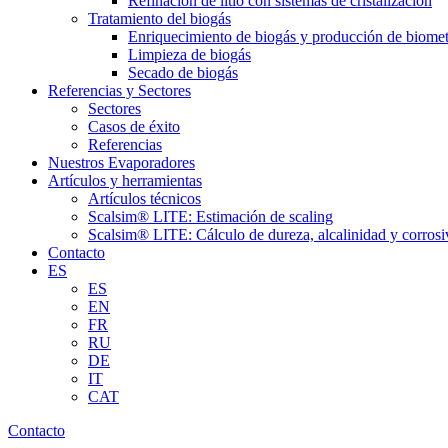
Refinación de litio con sistemas de cristalización
Tratamiento del biogás
Enriquecimiento de biogás y producción de biome
Limpieza de biogás
Secado de biogás
Referencias y Sectores
Sectores
Casos de éxito
Referencias
Nuestros Evaporadores
Artículos y herramientas
Artículos técnicos
Scalsim® LITE: Estimación de scaling
Scalsim® LITE: Cálculo de dureza, alcalinidad y corrosi
Contacto
ES
ES
EN
FR
RU
DE
IT
CAT
Contacto