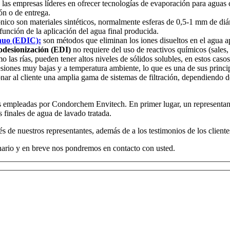
s empresas líderes en ofrecer tecnologías de evaporación para aguas 
ón o de entrega.
ónico son materiales sintéticos, normalmente esferas de 0,5-1 mm de diá
función de la aplicación del agua final producida.
inuo (EDIC):
son métodos que eliminan los iones disueltos en el agua ap
rodesionización
(EDI)
no requiere del uso de reactivos químicos (sales, 
 las rías, pueden tener altos niveles de sólidos solubles, en estos caso
esiones muy bajas y a temperatura ambiente, lo que es una de sus princip
al cliente una amplia gama de sistemas de filtración, dependiendo de 
s empleadas por Condorchem Envitech. En primer lugar, un representante 
s finales de agua de lavado tratada.
s de nuestros representantes, además de a los testimonios de los cliente
onario y en breve nos pondremos en contacto con usted.