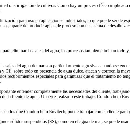
al o la irrigación de cultivos. Como hay un proceso físico implicado en 
.
ización para uso en aplicaciones industriales, lo que puede ser de espe
asos, aparte de producir aguas de proceso con el sistema de desalinizac
 para eliminar las sales del agua, los procesos también eliminan todo y, 
 las sales del agua de mar son particularmente agresivas cuando se encue
a y Cl), sobre todo en presencia de agua dulce, atacan y corroen la mayo
s recubrimientos especiales para garantizar que el tratamiento no tenga
.
portante entender completamente las necesidades del cliente, trabajan
n de la fuente de agua. Una vez realzado este trabajo, Condorchem Envit
s en los que Condorchem Envitech, puede trabajar con el cliente para ga
gunos sólidos suspendidos (SS), como en el agua de mar, se puede usar 