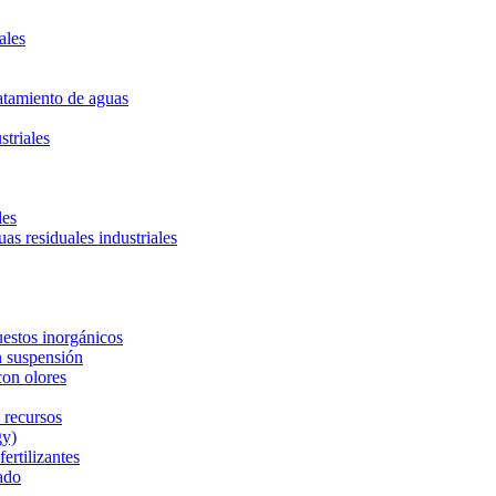
ales
ratamiento de aguas
striales
les
uas residuales industriales
estos inorgánicos
n suspensión
con olores
 recursos
gy)
ertilizantes
ado