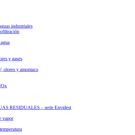
aguas industriales
ofiltración
 agua
ores y gases
V, olores y amoniaco
 NOx
RESIDUALES – serie Envidest
e vapor
 temperatura