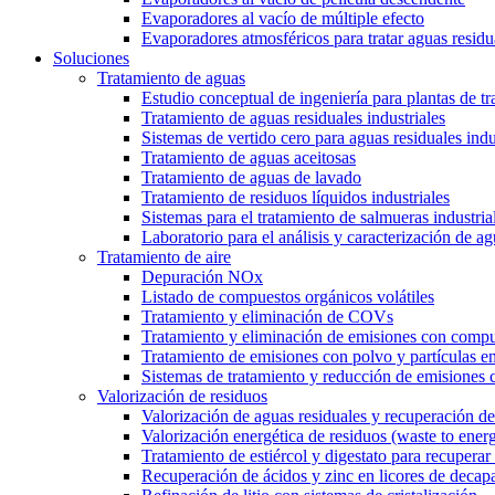
Evaporadores al vacío de múltiple efecto
Evaporadores atmosféricos para tratar aguas residu
Soluciones
Tratamiento de aguas
Estudio conceptual de ingeniería para plantas de t
Tratamiento de aguas residuales industriales
Sistemas de vertido cero para aguas residuales indu
Tratamiento de aguas aceitosas
Tratamiento de aguas de lavado
Tratamiento de residuos líquidos industriales
Sistemas para el tratamiento de salmueras industria
Laboratorio para el análisis y caracterización de ag
Tratamiento de aire
Depuración NOx
Listado de compuestos orgánicos volátiles
Tratamiento y eliminación de COVs
Tratamiento y eliminación de emisiones con compu
Tratamiento de emisiones con polvo y partículas e
Sistemas de tratamiento y reducción de emisiones 
Valorización de residuos
Valorización de aguas residuales y recuperación de
Valorización energética de residuos (waste to ener
Tratamiento de estiércol y digestato para recuperar f
Recuperación de ácidos y zinc en licores de decap