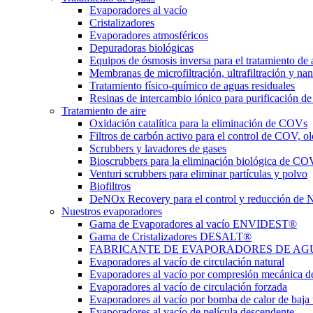
Evaporadores al vacío
Cristalizadores
Evaporadores atmosféricos
Depuradoras biológicas
Equipos de ósmosis inversa para el tratamiento de 
Membranas de microfiltración, ultrafiltración y nan
Tratamiento físico-químico de aguas residuales
Resinas de intercambio iónico para purificación de
Tratamiento de aire
Oxidación catalítica para la eliminación de COVs
Filtros de carbón activo para el control de COV, ol
Scrubbers y lavadores de gases
Bioscrubbers para la eliminación biológica de CO
Venturi scrubbers para eliminar partículas y polvo
Biofiltros
DeNOx Recovery para el control y reducción de
Nuestros evaporadores
Gama de Evaporadores al vacío ENVIDEST®
Gama de Cristalizadores DESALT®
FABRICANTE DE EVAPORADORES DE AGUAS 
Evaporadores al vacío de circulación natural
Evaporadores al vacío por compresión mecánica d
Evaporadores al vacío de circulación forzada
Evaporadores al vacío por bomba de calor de baja
Evaporadores al vacío de película descendente