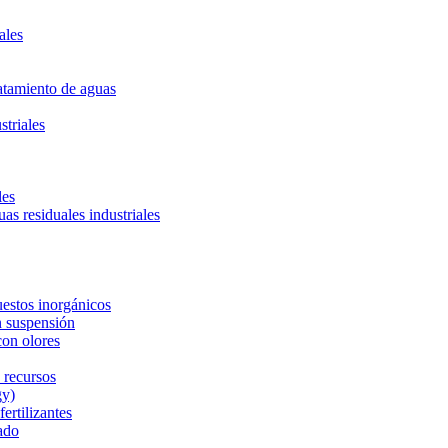
ales
ratamiento de aguas
striales
les
uas residuales industriales
estos inorgánicos
n suspensión
con olores
 recursos
gy)
ertilizantes
ado