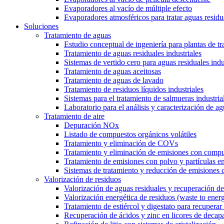
Evaporadores al vacío de múltiple efecto
Evaporadores atmosféricos para tratar aguas residu
Soluciones
Tratamiento de aguas
Estudio conceptual de ingeniería para plantas de t
Tratamiento de aguas residuales industriales
Sistemas de vertido cero para aguas residuales indu
Tratamiento de aguas aceitosas
Tratamiento de aguas de lavado
Tratamiento de residuos líquidos industriales
Sistemas para el tratamiento de salmueras industria
Laboratorio para el análisis y caracterización de ag
Tratamiento de aire
Depuración NOx
Listado de compuestos orgánicos volátiles
Tratamiento y eliminación de COVs
Tratamiento y eliminación de emisiones con compu
Tratamiento de emisiones con polvo y partículas e
Sistemas de tratamiento y reducción de emisiones 
Valorización de residuos
Valorización de aguas residuales y recuperación de
Valorización energética de residuos (waste to ener
Tratamiento de estiércol y digestato para recuperar f
Recuperación de ácidos y zinc en licores de decap