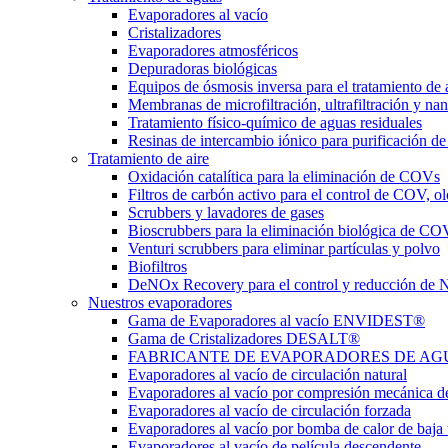
Evaporadores al vacío
Cristalizadores
Evaporadores atmosféricos
Depuradoras biológicas
Equipos de ósmosis inversa para el tratamiento de 
Membranas de microfiltración, ultrafiltración y nan
Tratamiento físico-químico de aguas residuales
Resinas de intercambio iónico para purificación de
Tratamiento de aire
Oxidación catalítica para la eliminación de COVs
Filtros de carbón activo para el control de COV, ol
Scrubbers y lavadores de gases
Bioscrubbers para la eliminación biológica de CO
Venturi scrubbers para eliminar partículas y polvo
Biofiltros
DeNOx Recovery para el control y reducción de
Nuestros evaporadores
Gama de Evaporadores al vacío ENVIDEST®
Gama de Cristalizadores DESALT®
FABRICANTE DE EVAPORADORES DE AGUAS 
Evaporadores al vacío de circulación natural
Evaporadores al vacío por compresión mecánica d
Evaporadores al vacío de circulación forzada
Evaporadores al vacío por bomba de calor de baja
Evaporadores al vacío de película descendente