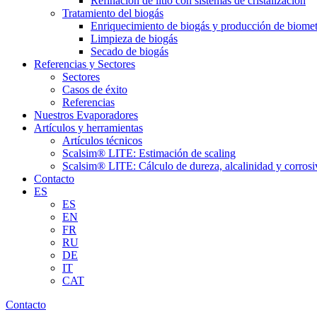
Refinación de litio con sistemas de cristalización
Tratamiento del biogás
Enriquecimiento de biogás y producción de biome
Limpieza de biogás
Secado de biogás
Referencias y Sectores
Sectores
Casos de éxito
Referencias
Nuestros Evaporadores
Artículos y herramientas
Artículos técnicos
Scalsim® LITE: Estimación de scaling
Scalsim® LITE: Cálculo de dureza, alcalinidad y corrosi
Contacto
ES
ES
EN
FR
RU
DE
IT
CAT
Contacto