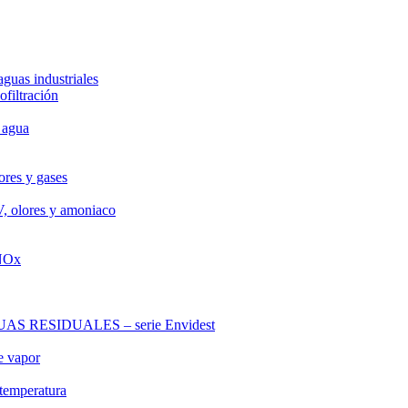
aguas industriales
ofiltración
 agua
ores y gases
V, olores y amoniaco
 NOx
RESIDUALES – serie Envidest
e vapor
 temperatura