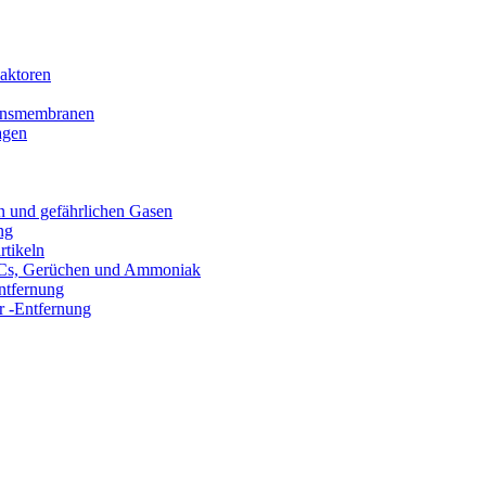
aktoren
tionsmembranen
agen
n und gefährlichen Gasen
ng
rtikeln
VOCs, Gerüchen und Ammoniak
ntfernung
 -Entfernung