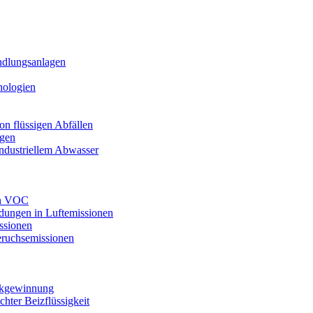
ndlungsanlagen
nologien
n flüssigen Abfällen
agen
industriellem Abwasser
on VOC
dungen in Luftemissionen
ssionen
ruchsemissionen
ückgewinnung
ter Beizflüssigkeit