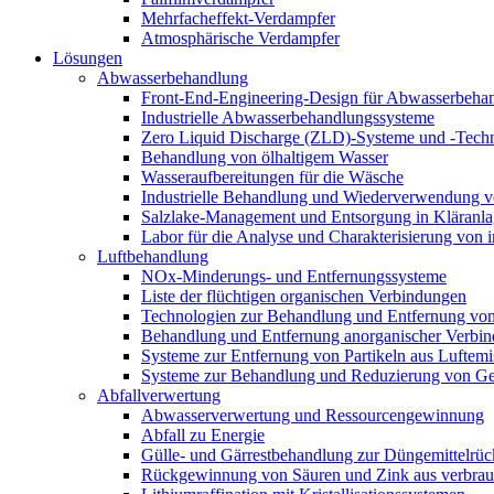
Mehrfacheffekt-Verdampfer
Atmosphärische Verdampfer
Lösungen
Abwasserbehandlung
Front-End-Engineering-Design für Abwasserbeha
Industrielle Abwasserbehandlungssysteme
Zero Liquid Discharge (ZLD)-Systeme und -Tech
Behandlung von ölhaltigem Wasser
Wasseraufbereitungen für die Wäsche
Industrielle Behandlung und Wiederverwendung vo
Salzlake-Management und Entsorgung in Kläranl
Labor für die Analyse und Charakterisierung von 
Luftbehandlung
NOx-Minderungs- und Entfernungssysteme
Liste der flüchtigen organischen Verbindungen
Technologien zur Behandlung und Entfernung v
Behandlung und Entfernung anorganischer Verbin
Systeme zur Entfernung von Partikeln aus Luftemi
Systeme zur Behandlung und Reduzierung von Ge
Abfallverwertung
Abwasserverwertung und Ressourcengewinnung
Abfall zu Energie
Gülle- und Gärrestbehandlung zur Düngemittelr
Rückgewinnung von Säuren und Zink aus verbrauch