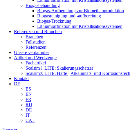
Lithiumraffination mit Kristallisationssystemen
Biogasbehandlung
Biogas-Aufbereitung zur Biomethanproduktion
Biogasreinigung und -aufbereitung
Biogas-Trocknung
Lithiumraffination mit Kristallisationssystemen
Referenzen und Branchen
Branchen
Fallstudien
Referenzen
Unsere verdampfer
Artikel und Werkzeuge
Fachartikel
Scalsim® LITE: Skalierungsschätzer
Scalsim® LITE: Härte-, Alkalinitäts- und Korrosionsrec
Kontakt
DE
ES
EN
FR
RU
DE
IT
CAT