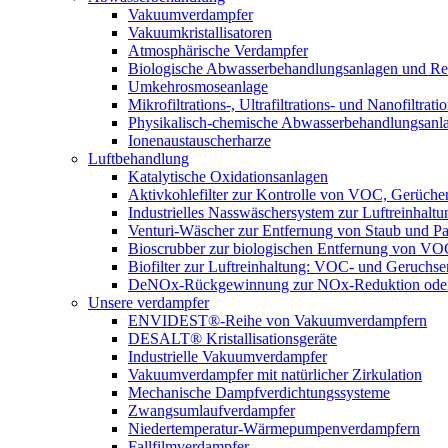
Vakuumverdampfer
Vakuumkristallisatoren
Atmosphärische Verdampfer
Biologische Abwasserbehandlungsanlagen und Re
Umkehrosmoseanlage
Mikrofiltrations-, Ultrafiltrations- und Nanofiltra
Physikalisch-chemische Abwasserbehandlungsanl
Ionenaustauscherharze
Luftbehandlung
Katalytische Oxidationsanlagen
Aktivkohlefilter zur Kontrolle von VOC, Gerüche
Industrielles Nasswäschersystem zur Luftreinhaltu
Venturi-Wäscher zur Entfernung von Staub und Pa
Bioscrubber zur biologischen Entfernung von 
Biofilter zur Luftreinhaltung: VOC- und Geruchse
DeNOx-Rückgewinnung zur NOx-Reduktion oder
Unsere verdampfer
ENVIDEST®-Reihe von Vakuumverdampfern
DESALT® Kristallisationsgeräte
Industrielle Vakuumverdampfer
Vakuumverdampfer mit natürlicher Zirkulation
Mechanische Dampfverdichtungssysteme
Zwangsumlaufverdampfer
Niedertemperatur-Wärmepumpenverdampfern
Fallfilmverdampfer