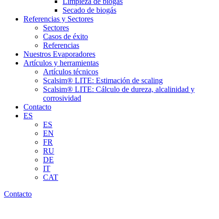
Limpieza de biogás
Secado de biogás
Referencias y Sectores
Sectores
Casos de éxito
Referencias
Nuestros Evaporadores
Artículos y herramientas
Artículos técnicos
Scalsim® LITE: Estimación de scaling
Scalsim® LITE: Cálculo de dureza, alcalinidad y
corrosividad
Contacto
ES
ES
EN
FR
RU
DE
IT
CAT
Contacto