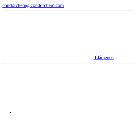
condorchem@condorchem.com
Llámenos
Youtube
Linkedin