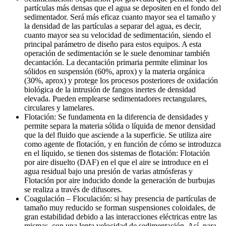
partículas más densas que el agua se depositen en el fondo del
sedimentador. Será más eficaz cuanto mayor sea el tamaño y
la densidad de las partículas a separar del agua, es decir,
cuanto mayor sea su velocidad de sedimentación, siendo el
principal parámetro de diseño para estos equipos. A esta
operación de sedimentación se le suele denominar también
decantación. La decantación primaria permite eliminar los
sólidos en suspensión (60%, aprox) y la materia orgánica
(30%, aprox) y protege los procesos posteriores de oxidación
biológica de la intrusión de fangos inertes de densidad
elevada. Pueden emplearse sedimentadores rectangulares,
circulares y lamelares.
Flotación: Se fundamenta en la diferencia de densidades y
permite separa la materia sólida o líquida de menor densidad
que la del fluido que asciende a la superficie. Se utiliza aire
como agente de flotación, y en función de cómo se introduzca
en el líquido, se tienen dos sistemas de flotación: Flotación
por aire disuelto (DAF) en el que el aire se introduce en el
agua residual bajo una presión de varias atmósferas y
Flotación por aire inducido donde la generación de burbujas
se realiza a través de difusores.
Coagulación – Floculación: si hay presencia de partículas de
tamaño muy reducido se forman suspensiones coloidales, de
gran estabilidad debido a las interacciones eléctricas entre las
mismas, con una lenta velocidad de sedimentación. Así, para