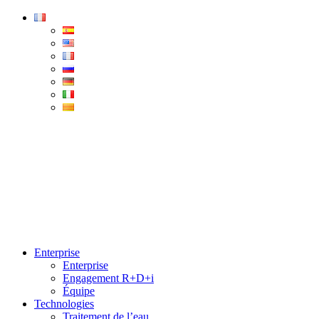
Condorchem
Enviro
Solutions
Menu
Enterprise
Enterprise
Engagement R+D+i
Équipe
Technologies
Traitement de l’eau