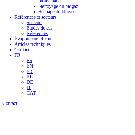
biométhane
Nettoyage du biogaz
Séchage du biogaz
Références et secteurs
Secteurs
Études de cas
Références
Évaporateurs d’eau
Articles techniques
Contact
FR
ES
EN
FR
RU
DE
IT
CAT
Contact