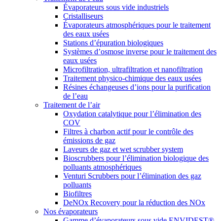
Évaporateurs sous vide industriels
Cristalliseurs
Évaporateurs atmosphériques pour le traitement
des eaux usées
Stations d’épuration biologiques
Systèmes d’osmose inverse pour le traitement des
eaux usées
Microfiltration, ultrafiltration et nanofiltration
Traitement physico-chimique des eaux usées
Résines échangeuses d’ions pour la purification
de l’eau
Traitement de l’air
Oxydation catalytique pour l’élimination des
COV
Filtres à charbon actif pour le contrôle des
émissions de gaz
Laveurs de gaz et wet scrubber system
Bioscrubbers pour l’élimination biologique des
polluants atmosphériques
Venturi Scrubbers pour l’élimination des gaz
polluants
Biofiltres
DeNOx Recovery pour la réduction des NOx
Nos évaporateurs
Gamme d’évaporateurs sous vide ENVIDEST®