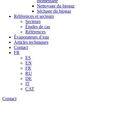
biométhane
Nettoyage du biogaz
Séchage du biogaz
Références et secteurs
Secteurs
Études de cas
Références
Évaporateurs d’eau
Articles techniques
Contact
FR
ES
EN
FR
RU
DE
IT
CAT
Contact