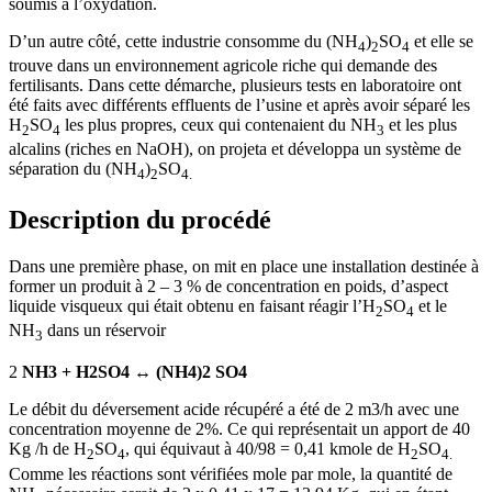
soumis à l’oxydation.
D’un autre côté, cette industrie consomme du (NH
)
SO
et elle se
4
2
4
trouve dans un environnement agricole riche qui demande des
fertilisants. Dans cette démarche, plusieurs tests en laboratoire ont
été faits avec différents effluents de l’usine et après avoir séparé les
H
SO
les plus propres, ceux qui contenaient du NH
et les plus
2
4
3
alcalins (riches en NaOH), on projeta et développa un système de
séparation du (NH
)
SO
4
2
4.
Description du procédé
Dans une première phase, on mit en place une installation destinée à
former un produit à 2 – 3 % de concentration en poids, d’aspect
liquide visqueux qui était obtenu en faisant réagir l’H
SO
et le
2
4
NH
dans un réservoir
3
2
NH3 + H2SO4
↔
(NH4)2 SO4
Le débit du déversement acide récupéré a été de 2 m3/h avec une
concentration moyenne de 2%. Ce qui représentait un apport de 40
Kg /h de H
SO
, qui équivaut à 40/98 = 0,41 kmole de H
SO
2
4
2
4.
Comme les réactions sont vérifiées mole par mole, la quantité de