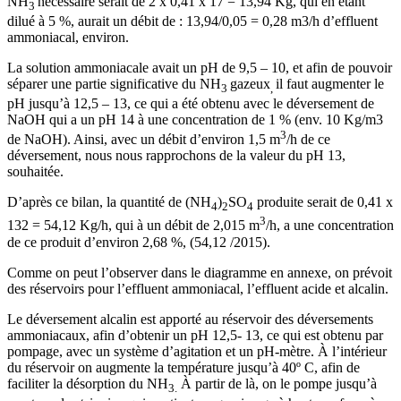
NH
nécessaire serait de 2 x 0,41 x 17 = 13,94 Kg, qui en étant
3
dilué à 5 %, aurait un débit de : 13,94/0,05 = 0,28 m3/h d’effluent
ammoniacal, environ.
La solution ammoniacale avait un pH de 9,5 – 10, et afin de pouvoir
séparer une partie significative du NH
gazeux
il faut augmenter le
3
,
pH jusqu’à 12,5 – 13, ce qui a été obtenu avec le déversement de
NaOH qui a un pH 14 à une concentration de 1 % (env. 10 Kg/m3
3
de NaOH). Ainsi, avec un débit d’environ 1,5 m
/h de ce
déversement, nous nous rapprochons de la valeur du pH 13,
souhaitée.
D’après ce bilan, la quantité de (NH
)
SO
produite serait de 0,41 x
4
2
4
3
132 = 54,12 Kg/h, qui à un débit de 2,015 m
/h, a une concentration
de ce produit d’environ 2,68 %, (54,12 /2015).
Comme on peut l’observer dans le diagramme en annexe, on prévoit
des réservoirs pour l’effluent ammoniacal, l’effluent acide et alcalin.
Le déversement alcalin est apporté au réservoir des déversements
ammoniacaux, afin d’obtenir un pH 12,5- 13, ce qui est obtenu par
pompage, avec un système d’agitation et un pH-mètre. À l’intérieur
du réservoir on augmente la température jusqu’à 40º C, afin de
faciliter la désorption du NH
À partir de là, on le pompe jusqu’à
3.