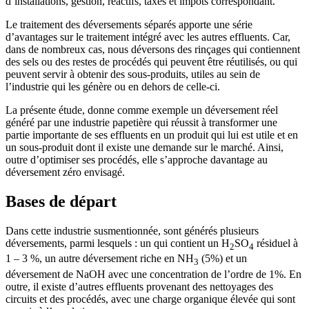
d’installations, gestion, réactifs, taxes et impôts correspondant.
Le traitement des déversements séparés apporte une série
d’avantages sur le traitement intégré avec les autres effluents. Car,
dans de nombreux cas, nous déversons des rinçages qui contiennent
des sels ou des restes de procédés qui peuvent être réutilisés, ou qui
peuvent servir à obtenir des sous-produits, utiles au sein de
l’industrie qui les génère ou en dehors de celle-ci.
La présente étude, donne comme exemple un déversement réel
généré par une industrie papetière qui réussit à transformer une
partie importante de ses effluents en un produit qui lui est utile et en
un sous-produit dont il existe une demande sur le marché. Ainsi,
outre d’optimiser ses procédés, elle s’approche davantage au
déversement zéro envisagé.
Bases de départ
Dans cette industrie susmentionnée, sont générés plusieurs
déversements, parmi lesquels : un qui contient un H
SO
résiduel à
2
4
1 – 3 %, un autre déversement riche en NH
(5%) et un
3
déversement de NaOH avec une concentration de l’ordre de 1%. En
outre, il existe d’autres effluents provenant des nettoyages des
circuits et des procédés, avec une charge organique élevée qui sont