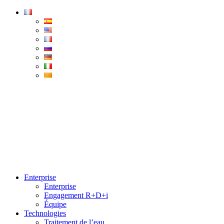
Condorchem
Enviro
Solutions
Menu
Enterprise
Enterprise
Engagement R+D+i
Équipe
Technologies
Traitement de l’eau