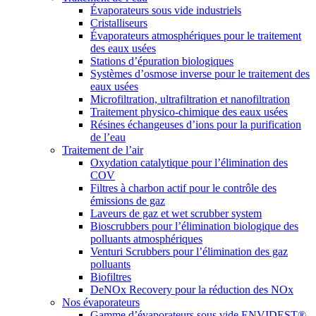
Évaporateurs sous vide industriels
Cristalliseurs
Évaporateurs atmosphériques pour le traitement
des eaux usées
Stations d’épuration biologiques
Systèmes d’osmose inverse pour le traitement des
eaux usées
Microfiltration, ultrafiltration et nanofiltration
Traitement physico-chimique des eaux usées
Résines échangeuses d’ions pour la purification
de l’eau
Traitement de l’air
Oxydation catalytique pour l’élimination des
COV
Filtres à charbon actif pour le contrôle des
émissions de gaz
Laveurs de gaz et wet scrubber system
Bioscrubbers pour l’élimination biologique des
polluants atmosphériques
Venturi Scrubbers pour l’élimination des gaz
polluants
Biofiltres
DeNOx Recovery pour la réduction des NOx
Nos évaporateurs
Gamme d’évaporateurs sous vide ENVIDEST®