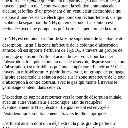
une tour de
stripping
qui contient un garnissage à haute surface, à
travers lequel circule à contre-courant la solution ammoniacale
alcaline
et le flux d’air provenant d’un ventilateur électronique qui
,
dispose d’une résistance électrique pour son réchauffement. Ce qui
facilitera la séparation du NH
qui en découle. La solution est
3
recirculée avec une pompe jusqu’à la zone supérieure de la tour.
Le NH
est entraîné par l’air de la zone supérieure de la colonne de
3
désorption, jusqu’à la zone inférieure de la colonne d’absorption
annexe, où est apporté l’effluent de H
SO
, à travers un groupe de
2
4
pompage qui aspire l’effluent acide du réservoir. Pour faciliter
l’absorption, le liquide contenu dans le réservoir, disposé sous la tour
d’absorption, est refroidi jusqu’à une température d’environ 5º C, à
travers un refroidisseur. À partir du réservoir, un groupe de pompage
l’aspire et recircule la solution acide sur la zone supérieure de la tour
d’absorption à contre-courant, avec le gaz qui monte à travers le
garnissage contenu dans celle-ci.
L’excédent de gaz peut retourner vers la tour de désorption initiale,
avec un autre ventilateur électronique, afin de récupérer
éventuellement le NH
résiduel. Le gaz restant est envoyé à
3
l’extérieur après son traitement à travers le filtre approprié.
L’effluent alcalin dont on a déjà extrait la plus grande partie du