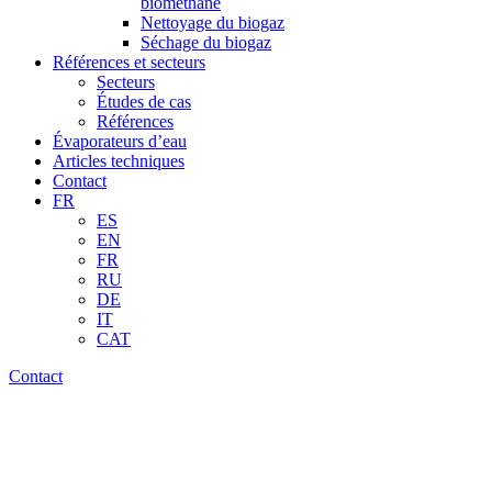
biométhane
Nettoyage du biogaz
Séchage du biogaz
Références et secteurs
Secteurs
Études de cas
Références
Évaporateurs d’eau
Articles techniques
Contact
FR
ES
EN
FR
RU
DE
IT
CAT
Contact