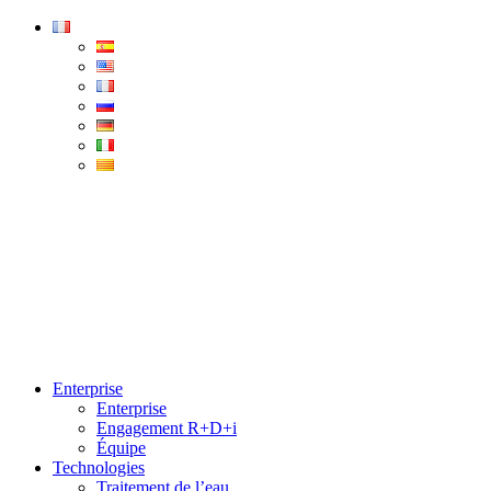
Condorchem
Enviro
Solutions
Menu
Enterprise
Enterprise
Engagement R+D+i
Équipe
Technologies
Traitement de l’eau