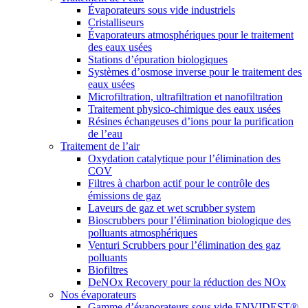
Évaporateurs sous vide industriels
Cristalliseurs
Évaporateurs atmosphériques pour le traitement
des eaux usées
Stations d’épuration biologiques
Systèmes d’osmose inverse pour le traitement des
eaux usées
Microfiltration, ultrafiltration et nanofiltration
Traitement physico-chimique des eaux usées
Résines échangeuses d’ions pour la purification
de l’eau
Traitement de l’air
Oxydation catalytique pour l’élimination des
COV
Filtres à charbon actif pour le contrôle des
émissions de gaz
Laveurs de gaz et wet scrubber system
Bioscrubbers pour l’élimination biologique des
polluants atmosphériques
Venturi Scrubbers pour l’élimination des gaz
polluants
Biofiltres
DeNOx Recovery pour la réduction des NOx
Nos évaporateurs
Gamme d’évaporateurs sous vide ENVIDEST®