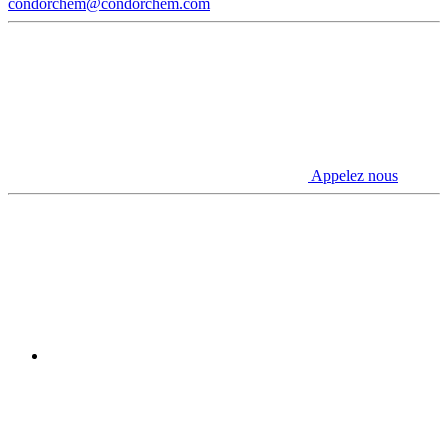
condorchem@condorchem.com
Appelez nous
Youtube
Linkedin