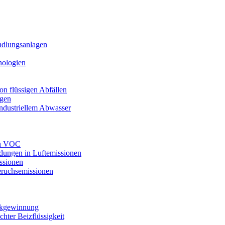
ndlungsanlagen
nologien
n flüssigen Abfällen
agen
industriellem Abwasser
on VOC
dungen in Luftemissionen
ssionen
ruchsemissionen
ückgewinnung
ter Beizflüssigkeit