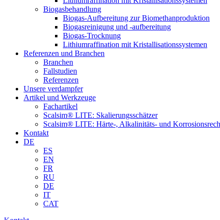
Lithiumraffination mit Kristallisationssystemen
Biogasbehandlung
Biogas-Aufbereitung zur Biomethanproduktion
Biogasreinigung und -aufbereitung
Biogas-Trocknung
Lithiumraffination mit Kristallisationssystemen
Referenzen und Branchen
Branchen
Fallstudien
Referenzen
Unsere verdampfer
Artikel und Werkzeuge
Fachartikel
Scalsim® LITE: Skalierungsschätzer
Scalsim® LITE: Härte-, Alkalinitäts- und Korrosionsrec
Kontakt
DE
ES
EN
FR
RU
DE
IT
CAT