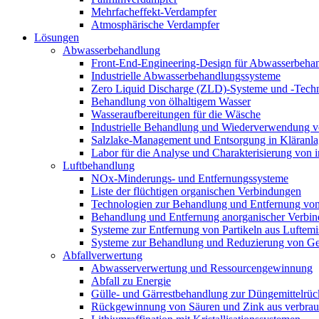
Mehrfacheffekt-Verdampfer
Atmosphärische Verdampfer
Lösungen
Abwasserbehandlung
Front-End-Engineering-Design für Abwasserbeha
Industrielle Abwasserbehandlungssysteme
Zero Liquid Discharge (ZLD)-Systeme und -Tech
Behandlung von ölhaltigem Wasser
Wasseraufbereitungen für die Wäsche
Industrielle Behandlung und Wiederverwendung vo
Salzlake-Management und Entsorgung in Kläranl
Labor für die Analyse und Charakterisierung von 
Luftbehandlung
NOx-Minderungs- und Entfernungssysteme
Liste der flüchtigen organischen Verbindungen
Technologien zur Behandlung und Entfernung v
Behandlung und Entfernung anorganischer Verbin
Systeme zur Entfernung von Partikeln aus Luftemi
Systeme zur Behandlung und Reduzierung von Ge
Abfallverwertung
Abwasserverwertung und Ressourcengewinnung
Abfall zu Energie
Gülle- und Gärrestbehandlung zur Düngemittelr
Rückgewinnung von Säuren und Zink aus verbrauch