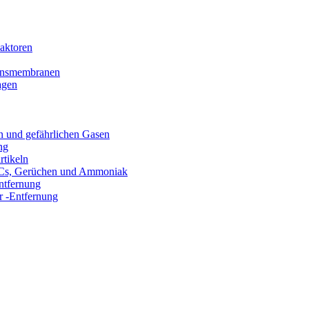
aktoren
tionsmembranen
agen
n und gefährlichen Gasen
ng
rtikeln
VOCs, Gerüchen und Ammoniak
ntfernung
 -Entfernung