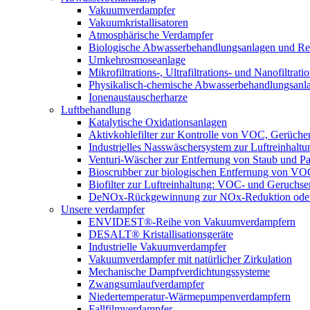
Vakuumverdampfer
Vakuumkristallisatoren
Atmosphärische Verdampfer
Biologische Abwasserbehandlungsanlagen und Re
Umkehrosmoseanlage
Mikrofiltrations-, Ultrafiltrations- und Nanofiltra
Physikalisch-chemische Abwasserbehandlungsanl
Ionenaustauscherharze
Luftbehandlung
Katalytische Oxidationsanlagen
Aktivkohlefilter zur Kontrolle von VOC, Gerüche
Industrielles Nasswäschersystem zur Luftreinhaltu
Venturi-Wäscher zur Entfernung von Staub und Pa
Bioscrubber zur biologischen Entfernung von 
Biofilter zur Luftreinhaltung: VOC- und Geruchse
DeNOx-Rückgewinnung zur NOx-Reduktion oder
Unsere verdampfer
ENVIDEST®-Reihe von Vakuumverdampfern
DESALT® Kristallisationsgeräte
Industrielle Vakuumverdampfer
Vakuumverdampfer mit natürlicher Zirkulation
Mechanische Dampfverdichtungssysteme
Zwangsumlaufverdampfer
Niedertemperatur-Wärmepumpenverdampfern
Fallfilmverdampfer