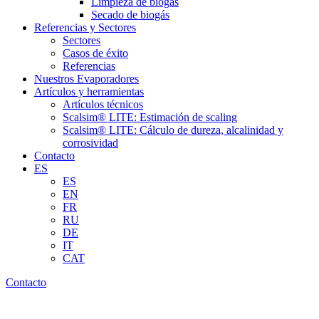
Limpieza de biogás
Secado de biogás
Referencias y Sectores
Sectores
Casos de éxito
Referencias
Nuestros Evaporadores
Artículos y herramientas
Artículos técnicos
Scalsim® LITE: Estimación de scaling
Scalsim® LITE: Cálculo de dureza, alcalinidad y
corrosividad
Contacto
ES
ES
EN
FR
RU
DE
IT
CAT
Contacto