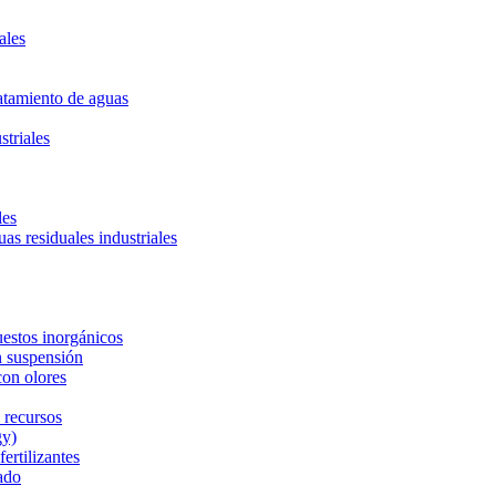
ales
ratamiento de aguas
striales
les
uas residuales industriales
estos inorgánicos
n suspensión
con olores
 recursos
gy)
ertilizantes
ado