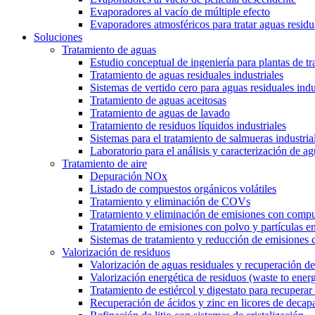
Evaporadores al vacío de múltiple efecto
Evaporadores atmosféricos para tratar aguas residu
Soluciones
Tratamiento de aguas
Estudio conceptual de ingeniería para plantas de t
Tratamiento de aguas residuales industriales
Sistemas de vertido cero para aguas residuales indu
Tratamiento de aguas aceitosas
Tratamiento de aguas de lavado
Tratamiento de residuos líquidos industriales
Sistemas para el tratamiento de salmueras industria
Laboratorio para el análisis y caracterización de ag
Tratamiento de aire
Depuración NOx
Listado de compuestos orgánicos volátiles
Tratamiento y eliminación de COVs
Tratamiento y eliminación de emisiones con compu
Tratamiento de emisiones con polvo y partículas e
Sistemas de tratamiento y reducción de emisiones 
Valorización de residuos
Valorización de aguas residuales y recuperación de
Valorización energética de residuos (waste to ener
Tratamiento de estiércol y digestato para recuperar f
Recuperación de ácidos y zinc en licores de decap