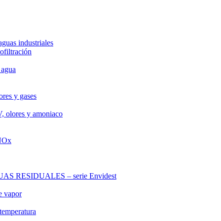
aguas industriales
ofiltración
 agua
ores y gases
V, olores y amoniaco
 NOx
RESIDUALES – serie Envidest
e vapor
 temperatura