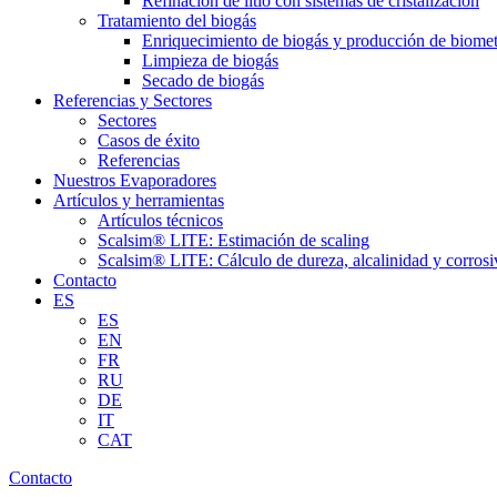
Refinación de litio con sistemas de cristalización
Tratamiento del biogás
Enriquecimiento de biogás y producción de biome
Limpieza de biogás
Secado de biogás
Referencias y Sectores
Sectores
Casos de éxito
Referencias
Nuestros Evaporadores
Artículos y herramientas
Artículos técnicos
Scalsim® LITE: Estimación de scaling
Scalsim® LITE: Cálculo de dureza, alcalinidad y corrosi
Contacto
ES
ES
EN
FR
RU
DE
IT
CAT
Contacto