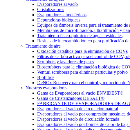
Evaporadores al vacío
Cristalizadores
Evaporadores atmosféricos
Depuradoras biológicas
Equipos de ósmosis inversa para el tratamiento de 
Membranas de microfiltración, ultrafiltración y nan
Tratamiento físico-químico de aguas residuales
Resinas de intercambio iónico para purificación de
Tratamiento de aire
Oxidación catalítica para la eliminación de COVs
Filtros de carbón activo para el control de COV, ol
Scrubbers y lavadores de gases
Bioscrubbers para la eliminación biológica de CO
Venturi scrubbers para eliminar partículas y polvo
Biofiltros
DeNOx Recovery para el control y reducción de
Nuestros evaporadores
Gama de Evaporadores al vacío ENVIDEST®
Gama de Cristalizadores DESALT®
FABRICANTE DE EVAPORADORES DE AGUAS 
Evaporadores al vacío de circulación natural
Evaporadores al vacío por compresión mecánica d
Evaporadores al vacío de circulación forzada
Evaporadores al vacío por bomba de calor de baja
Evaporadores al vacío de película descendente