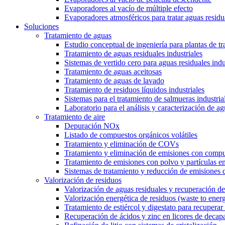
Evaporadores al vacío de múltiple efecto
Evaporadores atmosféricos para tratar aguas residu
Soluciones
Tratamiento de aguas
Estudio conceptual de ingeniería para plantas de t
Tratamiento de aguas residuales industriales
Sistemas de vertido cero para aguas residuales indu
Tratamiento de aguas aceitosas
Tratamiento de aguas de lavado
Tratamiento de residuos líquidos industriales
Sistemas para el tratamiento de salmueras industria
Laboratorio para el análisis y caracterización de ag
Tratamiento de aire
Depuración NOx
Listado de compuestos orgánicos volátiles
Tratamiento y eliminación de COVs
Tratamiento y eliminación de emisiones con compu
Tratamiento de emisiones con polvo y partículas e
Sistemas de tratamiento y reducción de emisiones 
Valorización de residuos
Valorización de aguas residuales y recuperación de
Valorización energética de residuos (waste to ener
Tratamiento de estiércol y digestato para recuperar f
Recuperación de ácidos y zinc en licores de decap