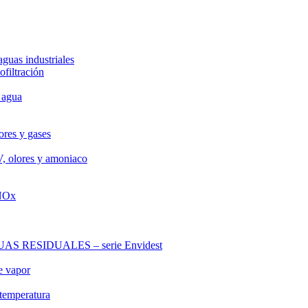
aguas industriales
ofiltración
 agua
ores y gases
V, olores y amoniaco
 NOx
RESIDUALES – serie Envidest
e vapor
 temperatura