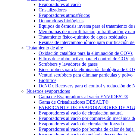
Evaporadores al vacío
Cristalizadores
Evaporadores atmosféricos
Depuradoras biológicas
Equipos de ósmosis inversa para el tratamiento de 
Membranas de microfiltración, ultrafiltración y nan
Tratamiento físico-químico de aguas residuales
Resinas de intercambio iónico para purificación de
Tratamiento de aire
Oxidación catalítica para la eliminación de COVs
Filtros de carbón activo para el control de COV, ol
Scrubbers y lavadores de gases
Bioscrubbers para la eliminación biológica de CO
Venturi scrubbers para eliminar partículas y polvo
Biofiltros
DeNOx Recovery para el control y reducción de
Nuestros evaporadores
Gama de Evaporadores al vacío ENVIDEST®
Gama de Cristalizadores DESALT®
FABRICANTE DE EVAPORADORES DE AGUAS 
Evaporadores al vacío de circulación natural
Evaporadores al vacío por compresión mecánica d
Evaporadores al vacío de circulación forzada
Evaporadores al vacío por bomba de calor de baja
Evaporadores al vacío de película descendente