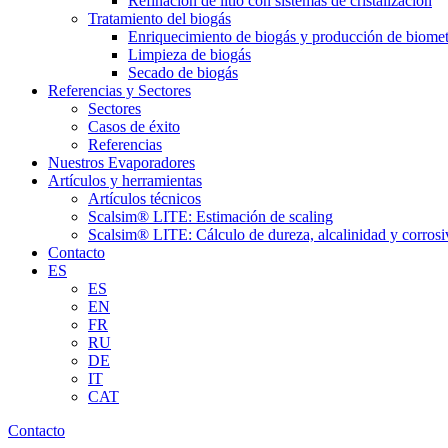
Refinación de litio con sistemas de cristalización
Tratamiento del biogás
Enriquecimiento de biogás y producción de biome
Limpieza de biogás
Secado de biogás
Referencias y Sectores
Sectores
Casos de éxito
Referencias
Nuestros Evaporadores
Artículos y herramientas
Artículos técnicos
Scalsim® LITE: Estimación de scaling
Scalsim® LITE: Cálculo de dureza, alcalinidad y corrosi
Contacto
ES
ES
EN
FR
RU
DE
IT
CAT
Contacto