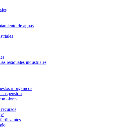
ales
ratamiento de aguas
striales
les
uas residuales industriales
estos inorgánicos
n suspensión
con olores
 recursos
gy)
ertilizantes
ado