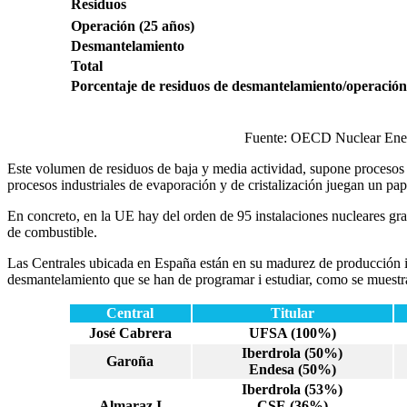
Residuos
Operación (25 años)
Desmantelamiento
Total
Porcentaje de residuos de desmantelamiento/operación
Fuente: OECD Nuclear Energy
Este volumen de residuos de baja y media actividad, supone procesos
procesos industriales de evaporación y de cristalización juegan un pa
En concreto, en la UE hay del orden de 95 instalaciones nucleares gran
de combustible.
Las Centrales ubicada en España están en su madurez de producción i
desmantelamiento que se han de programar i estudiar, como se muestra
Central
Titular
José Cabrera
UFSA (100%)
Iberdrola (50%)
Garoña
Endesa (50%)
Iberdrola (53%)
Almaraz I
CSE (36%)