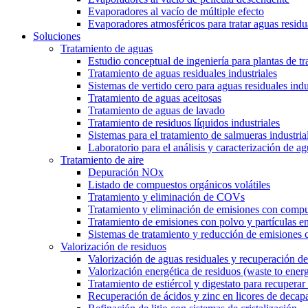
Evaporadores al vacío de múltiple efecto
Evaporadores atmosféricos para tratar aguas residu
Soluciones
Tratamiento de aguas
Estudio conceptual de ingeniería para plantas de t
Tratamiento de aguas residuales industriales
Sistemas de vertido cero para aguas residuales indu
Tratamiento de aguas aceitosas
Tratamiento de aguas de lavado
Tratamiento de residuos líquidos industriales
Sistemas para el tratamiento de salmueras industria
Laboratorio para el análisis y caracterización de ag
Tratamiento de aire
Depuración NOx
Listado de compuestos orgánicos volátiles
Tratamiento y eliminación de COVs
Tratamiento y eliminación de emisiones con compu
Tratamiento de emisiones con polvo y partículas e
Sistemas de tratamiento y reducción de emisiones 
Valorización de residuos
Valorización de aguas residuales y recuperación de
Valorización energética de residuos (waste to ener
Tratamiento de estiércol y digestato para recuperar f
Recuperación de ácidos y zinc en licores de decap