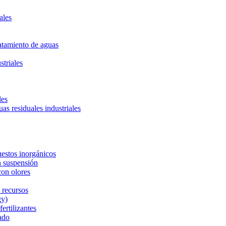
ales
ratamiento de aguas
striales
les
uas residuales industriales
estos inorgánicos
n suspensión
con olores
 recursos
gy)
ertilizantes
ado