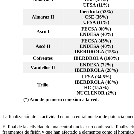
UFSA (11%)
Iberdrola (53%)
Almaraz II
CSE (36%)
UFSA (11%)
FECSA (60%)
Ascó I
ENDESA (40%)
FECSA (45%)
Ascó II
ENDESA (40%)
IBERDROLA (15%)
Cofrentes
IBERDROLA (100%)
ENDESA (72%)
Vandellós II
IBERDROLA (28%)
UFSA (34,5%)
IBERDROLA (48%)
Trillo
HC (15,5%)
NUCLENOR (2%)
(*) Año de primera conexión a la red.
La finalización de la actividad en una central nuclear de potencia puede
El final de la actividad de una central nuclear no conlleva la finaliza
fragmentos de fisión y que han afectado a elementos como el hormigón, 