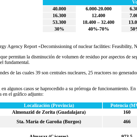
V
40.000
6.000-20.000
6.3
16.300
12.400
7.0
53.300
18.400 – 32.400
13.
30%
40%-70%
50
 Agency Report «Decomissioning of nuclear facilities: Feasibility, 
 que permitan la disminución de volumen de residuo por aspectos de seg
pel fundamental.
des de las cuales 39 son centrales nucleares, 25 reactores no generador
 en algunos casos se haprocedido a su prórroga de funcionamiento. En 
 en el gráfico adjunto:
Localización (Provincia)
Potencia (M
Almonazid de Zorita (Guadalajara)
160
Sta. María de Garoña (Burgos)
466
Almaraz (Cáceres)
973,5