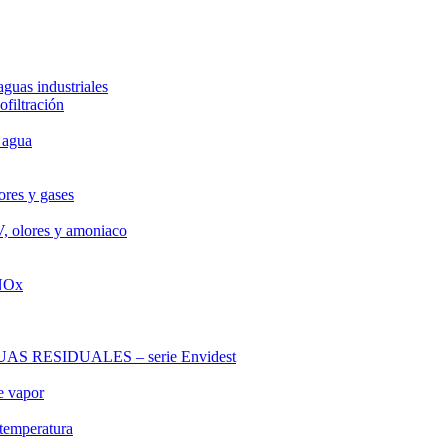
aguas industriales
ofiltración
 agua
ores y gases
V, olores y amoniaco
 NOx
RESIDUALES – serie Envidest
e vapor
 temperatura