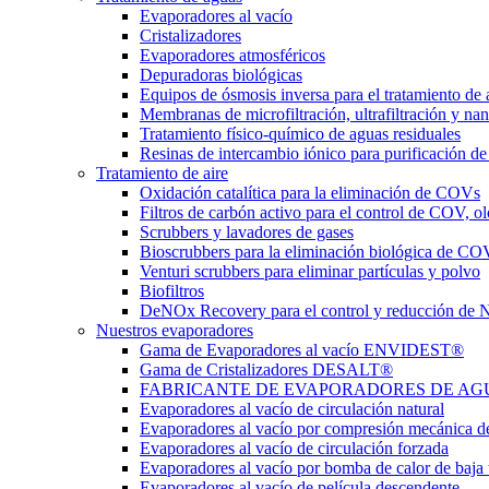
Evaporadores al vacío
Cristalizadores
Evaporadores atmosféricos
Depuradoras biológicas
Equipos de ósmosis inversa para el tratamiento de 
Membranas de microfiltración, ultrafiltración y nan
Tratamiento físico-químico de aguas residuales
Resinas de intercambio iónico para purificación de
Tratamiento de aire
Oxidación catalítica para la eliminación de COVs
Filtros de carbón activo para el control de COV, ol
Scrubbers y lavadores de gases
Bioscrubbers para la eliminación biológica de CO
Venturi scrubbers para eliminar partículas y polvo
Biofiltros
DeNOx Recovery para el control y reducción de
Nuestros evaporadores
Gama de Evaporadores al vacío ENVIDEST®
Gama de Cristalizadores DESALT®
FABRICANTE DE EVAPORADORES DE AGUAS 
Evaporadores al vacío de circulación natural
Evaporadores al vacío por compresión mecánica d
Evaporadores al vacío de circulación forzada
Evaporadores al vacío por bomba de calor de baja
Evaporadores al vacío de película descendente