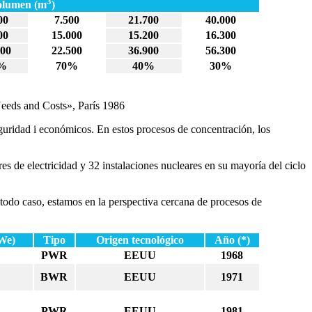
3
olumen (m
)
00
7.500
21.700
40.000
00
15.000
15.200
16.300
000
22.500
36.900
56.300
%
70%
40%
30%
Needs and Costs», París 1986
uridad i económicos. En estos procesos de concentración, los
es de electricidad y 32 instalaciones nucleares en su mayoría del ciclo
todo caso, estamos en la perspectiva cercana de procesos de
We)
Tipo
Origen tecnológico
Año (*)
PWR
EEUU
1968
BWR
EEUU
1971
PWR
EEUU
1981