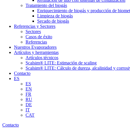
Refinación de litio con sistemas de cristalización
Tratamiento del biogás
Enriquecimiento de biogás y producción de biome
Limpieza de biogás
Secado de biogás
Referencias y Sectores
Sectores
Casos de éxito
Referencias
Nuestros Evaporadores
Artículos y herramientas
Artículos técnicos
Scalsim® LITE: Estimación de scaling
Scalsim® LITE: Cálculo de dureza, alcalinidad y corrosi
Contacto
ES
ES
EN
FR
RU
DE
IT
CAT
Contacto