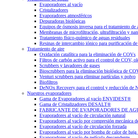
Evaporadores al vacío
Cristalizadores
Evaporadores atmosféricos
Depuradoras biológicas
Equipos de ósmosis inversa para el tratamiento de 
Membranas de microfiltración, ultrafiltración y nan
Tratamiento físico-químico de aguas residuales
Resinas de intercambio iónico para purificación de
Tratamiento de aire
Oxidación catalítica para la eliminación de COVs
Filtros de carbón activo para el control de COV, ol
Scrubbers y lavadores de gases
Bioscrubbers para la eliminación biológica de CO
Venturi scrubbers para eliminar partículas y polvo
Biofiltros
DeNOx Recovery para el control y reducción de
Nuestros evaporadores
Gama de Evaporadores al vacío ENVIDEST®
Gama de Cristalizadores DESALT®
FABRICANTE DE EVAPORADORES DE AGUAS 
Evaporadores al vacío de circulación natural
Evaporadores al vacío por compresión mecánica d
Evaporadores al vacío de circulación forzada
Evaporadores al vacío por bomba de calor de baja
Evaporadores al vacío de película descendente