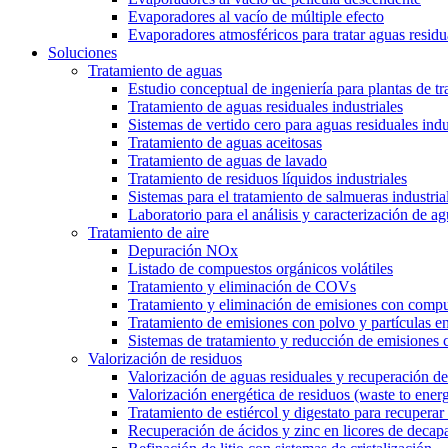
Evaporadores al vacío de múltiple efecto
Evaporadores atmosféricos para tratar aguas residu
Soluciones
Tratamiento de aguas
Estudio conceptual de ingeniería para plantas de t
Tratamiento de aguas residuales industriales
Sistemas de vertido cero para aguas residuales indu
Tratamiento de aguas aceitosas
Tratamiento de aguas de lavado
Tratamiento de residuos líquidos industriales
Sistemas para el tratamiento de salmueras industria
Laboratorio para el análisis y caracterización de ag
Tratamiento de aire
Depuración NOx
Listado de compuestos orgánicos volátiles
Tratamiento y eliminación de COVs
Tratamiento y eliminación de emisiones con compu
Tratamiento de emisiones con polvo y partículas e
Sistemas de tratamiento y reducción de emisiones 
Valorización de residuos
Valorización de aguas residuales y recuperación de
Valorización energética de residuos (waste to ener
Tratamiento de estiércol y digestato para recuperar f
Recuperación de ácidos y zinc en licores de decap