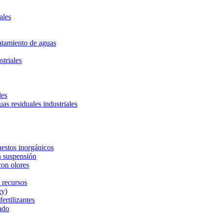
ales
ratamiento de aguas
striales
les
uas residuales industriales
estos inorgánicos
n suspensión
con olores
 recursos
gy)
ertilizantes
ado