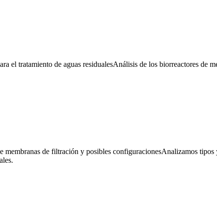
a el tratamiento de aguas residuales
Análisis de los biorreactores de m
de membranas de filtración y posibles configuraciones
Analizamos tipos y
ales.