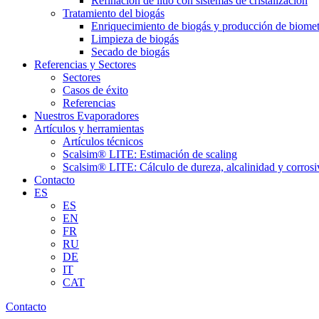
Refinación de litio con sistemas de cristalización
Tratamiento del biogás
Enriquecimiento de biogás y producción de biome
Limpieza de biogás
Secado de biogás
Referencias y Sectores
Sectores
Casos de éxito
Referencias
Nuestros Evaporadores
Artículos y herramientas
Artículos técnicos
Scalsim® LITE: Estimación de scaling
Scalsim® LITE: Cálculo de dureza, alcalinidad y corrosi
Contacto
ES
ES
EN
FR
RU
DE
IT
CAT
Contacto