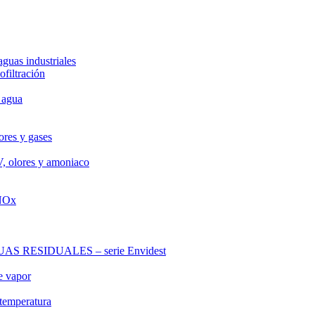
aguas industriales
ofiltración
 agua
ores y gases
V, olores y amoniaco
 NOx
RESIDUALES – serie Envidest
e vapor
 temperatura