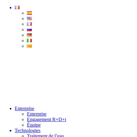
Condorchem
Enviro
Solutions
Menu
Enterprise
Enterprise
Engagement R+D+i
Équipe
Technologies
Traitement de l’eau