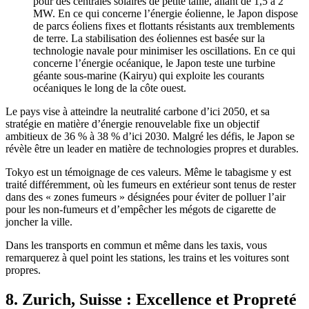
pour des centrales solaires de petite taille, allant de 1,5 à 2
MW. En ce qui concerne l’énergie éolienne, le Japon dispose
de parcs éoliens fixes et flottants résistants aux tremblements
de terre. La stabilisation des éoliennes est basée sur la
technologie navale pour minimiser les oscillations. En ce qui
concerne l’énergie océanique, le Japon teste une turbine
géante sous-marine (Kairyu) qui exploite les courants
océaniques le long de la côte ouest.
Le pays vise à atteindre la neutralité carbone d’ici 2050, et sa
stratégie en matière d’énergie renouvelable fixe un objectif
ambitieux de 36 % à 38 % d’ici 2030. Malgré les défis, le Japon se
révèle être un leader en matière de technologies propres et durables.
Tokyo est un témoignage de ces valeurs. Même le tabagisme y est
traité différemment, où les fumeurs en extérieur sont tenus de rester
dans des « zones fumeurs » désignées pour éviter de polluer l’air
pour les non-fumeurs et d’empêcher les mégots de cigarette de
joncher la ville.
Dans les transports en commun et même dans les taxis, vous
remarquerez à quel point les stations, les trains et les voitures sont
propres.
8. Zurich, Suisse : Excellence et Propreté