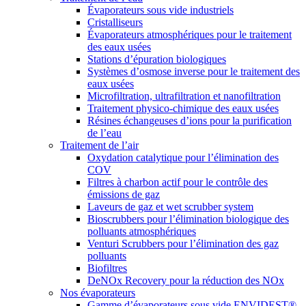
Évaporateurs sous vide industriels
Cristalliseurs
Évaporateurs atmosphériques pour le traitement
des eaux usées
Stations d’épuration biologiques
Systèmes d’osmose inverse pour le traitement des
eaux usées
Microfiltration, ultrafiltration et nanofiltration
Traitement physico-chimique des eaux usées
Résines échangeuses d’ions pour la purification
de l’eau
Traitement de l’air
Oxydation catalytique pour l’élimination des
COV
Filtres à charbon actif pour le contrôle des
émissions de gaz
Laveurs de gaz et wet scrubber system
Bioscrubbers pour l’élimination biologique des
polluants atmosphériques
Venturi Scrubbers pour l’élimination des gaz
polluants
Biofiltres
DeNOx Recovery pour la réduction des NOx
Nos évaporateurs
Gamme d’évaporateurs sous vide ENVIDEST®