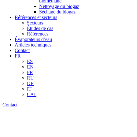
biométhane
Nettoyage du biogaz
Séchage du biogaz
Références et secteurs
Secteurs
Études de cas
Références
Évaporateurs d’eau
Articles techniques
Contact
FR
ES
EN
FR
RU
DE
IT
CAT
Contact