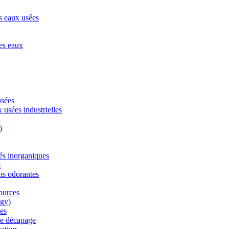
s eaux usées
des eaux
usées
 usées industrielles
)
és inorganiques
s
ns odorantes
sources
rgy)
les
de décapage