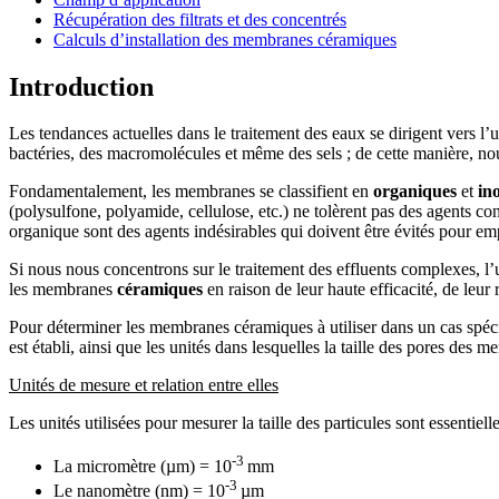
Récupération des filtrats et des concentrés
Calculs d’installation des membranes céramiques
Introduction
Les tendances actuelles dans le traitement des eaux se dirigent vers l’u
bactéries, des macromolécules et même des sels ; de cette manière, nous
Fondamentalement, les membranes se classifient en
organiques
et
in
(polysulfone, polyamide, cellulose, etc.) ne tolèrent pas des agents co
organique sont des agents indésirables qui doivent être évités pour em
Si nous nous concentrons sur le traitement des effluents complexes, l’
les membranes
céramiques
en raison de leur haute efficacité, de leur 
Pour déterminer les membranes céramiques à utiliser dans un cas spéci
est établi, ainsi que les unités dans lesquelles la taille des pores des
Unités de mesure et relation entre elles
Les unités utilisées pour mesurer la taille des particules sont essentiell
-3
La micromètre (µm) = 10
mm
-3
Le nanomètre (nm) = 10
µm