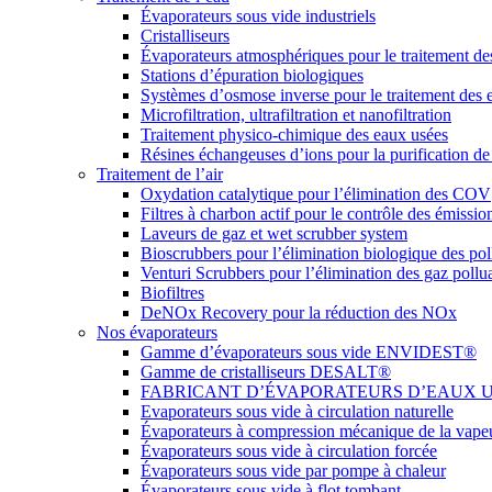
Évaporateurs sous vide industriels
Cristalliseurs
Évaporateurs atmosphériques pour le traitement de
Stations d’épuration biologiques
Systèmes d’osmose inverse pour le traitement des 
Microfiltration, ultrafiltration et nanofiltration
Traitement physico-chimique des eaux usées
Résines échangeuses d’ions pour la purification de
Traitement de l’air
Oxydation catalytique pour l’élimination des COV
Filtres à charbon actif pour le contrôle des émissio
Laveurs de gaz et wet scrubber system
Bioscrubbers pour l’élimination biologique des po
Venturi Scrubbers pour l’élimination des gaz pollu
Biofiltres
DeNOx Recovery pour la réduction des NOx
Nos évaporateurs
Gamme d’évaporateurs sous vide ENVIDEST®
Gamme de cristalliseurs DESALT®
FABRICANT D’ÉVAPORATEURS D’EAUX USÉES
Evaporateurs sous vide à circulation naturelle
Évaporateurs à compression mécanique de la vape
Évaporateurs sous vide à circulation forcée
Évaporateurs sous vide par pompe à chaleur
Évaporateurs sous vide à flot tombant