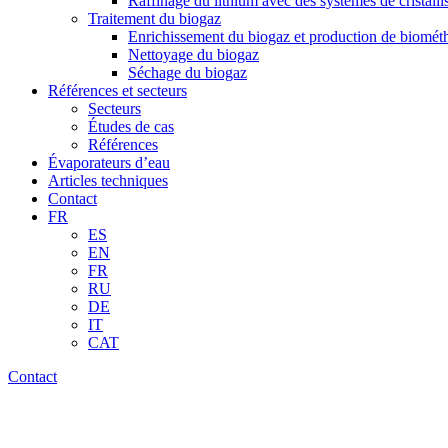
Raffinage du lithium avec des systèmes de cristalli
Traitement du biogaz
Enrichissement du biogaz et production de biomét
Nettoyage du biogaz
Séchage du biogaz
Références et secteurs
Secteurs
Études de cas
Références
Évaporateurs d’eau
Articles techniques
Contact
FR
ES
EN
FR
RU
DE
IT
CAT
Contact