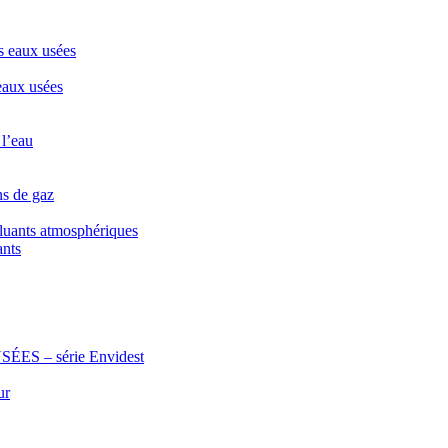
s eaux usées
eaux usées
 l’eau
ns de gaz
lluants atmosphériques
ants
 – série Envidest
ur