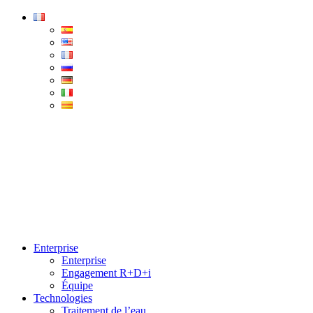
Condorchem
Enviro
Solutions
Menu
Enterprise
Enterprise
Engagement R+D+i
Équipe
Technologies
Traitement de l’eau