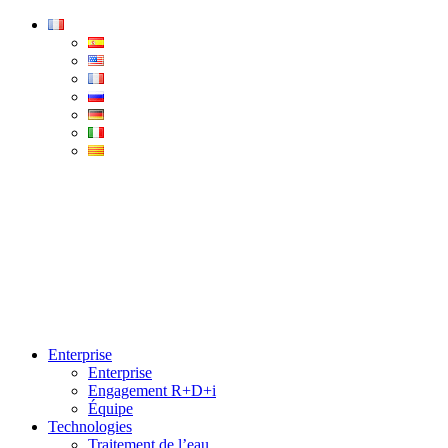
Condorchem
Enviro
Solutions
Menu
Enterprise
Enterprise
Engagement R+D+i
Équipe
Technologies
Traitement de l’eau