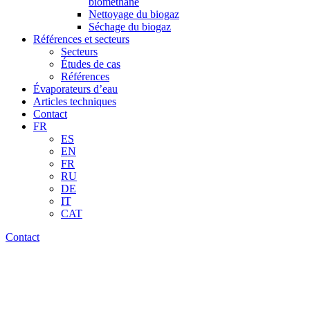
biométhane
Nettoyage du biogaz
Séchage du biogaz
Références et secteurs
Secteurs
Études de cas
Références
Évaporateurs d’eau
Articles techniques
Contact
FR
ES
EN
FR
RU
DE
IT
CAT
Contact