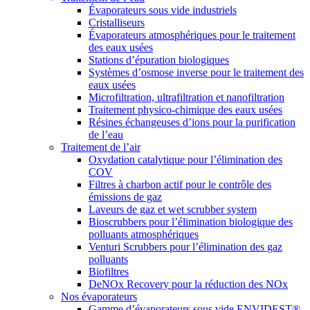
Évaporateurs sous vide industriels
Cristalliseurs
Évaporateurs atmosphériques pour le traitement
des eaux usées
Stations d’épuration biologiques
Systèmes d’osmose inverse pour le traitement des
eaux usées
Microfiltration, ultrafiltration et nanofiltration
Traitement physico-chimique des eaux usées
Résines échangeuses d’ions pour la purification
de l’eau
Traitement de l’air
Oxydation catalytique pour l’élimination des
COV
Filtres à charbon actif pour le contrôle des
émissions de gaz
Laveurs de gaz et wet scrubber system
Bioscrubbers pour l’élimination biologique des
polluants atmosphériques
Venturi Scrubbers pour l’élimination des gaz
polluants
Biofiltres
DeNOx Recovery pour la réduction des NOx
Nos évaporateurs
Gamme d’évaporateurs sous vide ENVIDEST®