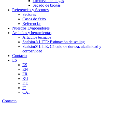
Limpieza de biogás
Secado de biogás
Referencias y Sectores
Sectores
Casos de éxito
Referencias
Nuestros Evaporadores
Artículos y herramientas
Artículos técnicos
Scalsim® LITE: Estimación de scaling
Scalsim® LITE: Cálculo de dureza, alcalinidad y
corrosividad
Contacto
ES
ES
EN
FR
RU
DE
IT
CAT
Contacto