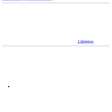
Llámenos
Youtube
Linkedin