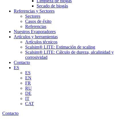
Limpieza de biogás
Secado de biogás
Referencias y Sectores
Sectores
Casos de éxito
Referencias
Nuestros Evaporadores
Artículos y herramientas
Artículos técnicos
Scalsim® LITE: Estimación de scaling
Scalsim® LITE: Cálculo de dureza, alcalinidad y
corrosividad
Contacto
ES
ES
EN
FR
RU
DE
IT
CAT
Contacto