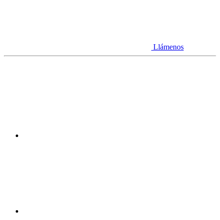
Llámenos
Youtube
Linkedin