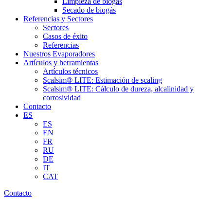
Limpieza de biogás
Secado de biogás
Referencias y Sectores
Sectores
Casos de éxito
Referencias
Nuestros Evaporadores
Artículos y herramientas
Artículos técnicos
Scalsim® LITE: Estimación de scaling
Scalsim® LITE: Cálculo de dureza, alcalinidad y
corrosividad
Contacto
ES
ES
EN
FR
RU
DE
IT
CAT
Contacto