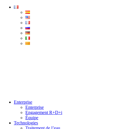
Condorchem
Enviro
Solutions
Menu
Enterprise
Enterprise
Engagement R+D+i
Équipe
Technologies
Traitement de l’eau