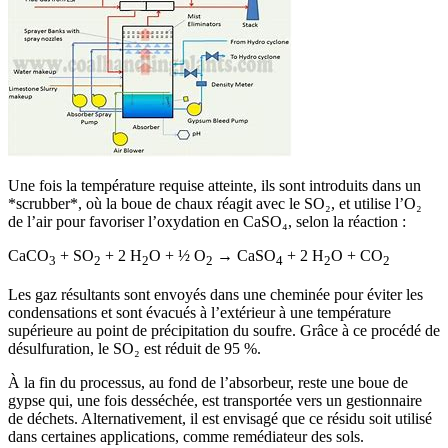
Une fois la température requise atteinte, ils sont introduits dans un
*scrubber*, où la boue de chaux réagit avec le SO₂, et utilise l’O₂
de l’air pour favoriser l’oxydation en CaSO₄, selon la réaction :
CaCO
+ SO
+ 2 H
O + ½ O
→ CaSO
+ 2 H
O + CO
3
2
2
2
4
2
2
Les gaz résultants sont envoyés dans une cheminée pour éviter les
condensations et sont évacués à l’extérieur à une température
supérieure au point de précipitation du soufre. Grâce à ce procédé de
désulfuration, le SO₂ est réduit de 95 %.
À la fin du processus, au fond de l’absorbeur, reste une boue de
gypse qui, une fois desséchée, est transportée vers un gestionnaire
de déchets. Alternativement, il est envisagé que ce résidu soit utilisé
dans certaines applications, comme remédiateur des sols.