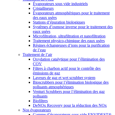
Évaporateurs sous vide industriels
Cristalliseurs
Évaporateurs atmosphériques pour le traitement
des eaux usées
Stations d’épuration biologiques
Systèmes d’osmose inverse pour le traitement des
eaux usées
Microfiltration, ultrafiltration et nanofiltration
Traitement physico-chimique des eaux usées
Résines échangeuses d’ions pour la purification
de l’eau
Traitement de l’air
Oxydation catalytique pour l’élimination des
COV
Filtres à charbon actif pour le contrôle des
émissions de gaz
Laveurs de gaz et wet scrubber system
Bioscrubbers pour l’élimination biologique des
polluants atmosphériques
Venturi Scrubbers pour l’élimination des gaz
polluants
Biofiltres
DeNOx Recovery pour la réduction des NOx
Nos évaporateurs
Gamme d’évaporateurs sous vide ENVIDEST®