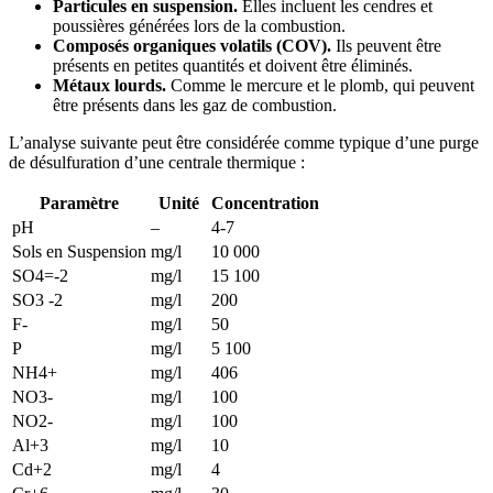
Particules en suspension.
Elles incluent les cendres et
poussières générées lors de la combustion.
Composés organiques volatils (COV).
Ils peuvent être
présents en petites quantités et doivent être éliminés.
Métaux lourds.
Comme le mercure et le plomb, qui peuvent
être présents dans les gaz de combustion.
L’analyse suivante peut être considérée comme typique d’une purge
de désulfuration d’une centrale thermique :
Paramètre
Unité
Concentration
pH
–
4-7
Sols en Suspension
mg/l
10 000
SO4=-2
mg/l
15 100
SO3 -2
mg/l
200
F-
mg/l
50
P
mg/l
5 100
NH4+
mg/l
406
NO3-
mg/l
100
NO2-
mg/l
100
Al+3
mg/l
10
Cd+2
mg/l
4