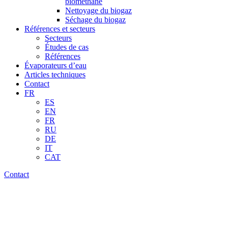
biométhane
Nettoyage du biogaz
Séchage du biogaz
Références et secteurs
Secteurs
Études de cas
Références
Évaporateurs d’eau
Articles techniques
Contact
FR
ES
EN
FR
RU
DE
IT
CAT
Contact