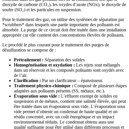
dioxyde de carbone (CO₂), les oxydes d’azote (NOx), le dioxyde de
soufre (SO₂) et les particules en suspension.
Pour le traitement des gaz, on utilise des systèmes de séparation par
*scrubbers* dans lesquels une partie importante des polluants est
absorbée. La purge de ce circuit doit être traitée dans une installation
appropriée car elle contient des concentrations élevées de polluants.
Le procédé le plus courant pour le traitement des purges de
désulfuration se compose de :
Prétraitement :
Séparation des solides
Homogénéisation et oxydation :
Les rejets sont mélangés
dans un réservoir et les composés polluants sont oxydés avec
de l’air.
Clarification :
Par un clarificateur – épaississeur.
Traitement physico-chimique :
Composé de plusieurs étapes
adaptées aux polluants présents (SS, métaux, etc.).
Évaporation sous vide :
L’effluent exempt de solides en
suspension et de métaux, contient une salinité élevée, qui peut
être traitée dans un évaporateur sous vide. L’évaporation sous
vide permet d’obtenir un condensat de haute qualité et un
résidu concentré, avec un coût énergétique et un impact
environnemental réduits. Le condensat obtenu aura une
qualité suffisante pour être utilisé dans différents processus et