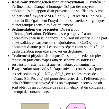
Réservoir d’homogénéisation et d’oxydation.
À l’intérieur,
l’effluent est mélangé et homogénéisé par des moyens
mécaniques et l’apport d’air provenant de soufflantes. Ainsi,
on parvient à oxyder le SO₃²⁻ en SO₄²⁻ et les NO₂⁻ en NO₃⁻,
et on facilite également l’oxydation des matériaux organiques
et inorganiques sensibles à ce traitement.
Sédimentation des précipités.
Du réservoir
d’homogénéisation, l’effluent passe par gravité à un
décanteur- épaississeur annexe, d’où sort un clarifié d’une part
et les solides en suspension (majoritairement CaSO₄) qui
décantent d’autre part. Les solides séparés sont soumis à une
déshydratation pour être envoyés en décharge.
Traitement physico-chimique.
C’est un procédé complexe
réalisé en plusieurs étapes afin de séparer les solides en
suspension restants ainsi que les métaux contaminants.
Évaporation sous vide.
L’étape suivante consiste à séparer
les sels solubles (Cl⁻, NO₃⁻, SO₄²⁻, etc.) et les traces de
métaux (Cr, Pb, etc.) qui pourraient rester dans l’effluent, pour
cela l’effluent est envoyé dans un évaporateur sous vide où
sont obtenus un concentré de sels et métaux, et un condensat
exempt de contaminants.