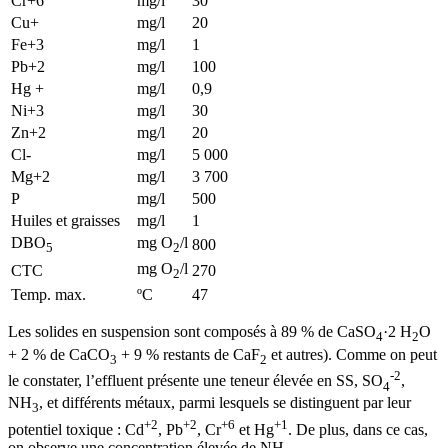
Cr+6
mg/l
30
Cu+
mg/l
20
Fe+3
mg/l
1
Pb+2
mg/l
100
Hg +
mg/l
0,9
Ni+3
mg/l
30
Zn+2
mg/l
20
Cl-
mg/l
5 000
Mg+2
mg/l
3 700
P
mg/l
500
Huiles et graisses
mg/l
1
DBO
mg O
/l
800
5
2
mg O
/l
CTC
270
2
Temp. max.
ºC
47
Les solides en suspension sont composés à 89 % de CaSO
·2 H
O
4
2
+ 2 % de CaCO
+ 9 % restants de CaF
et autres). Comme on peut
3
2
-2
le constater, l’effluent présente une teneur élevée en SS, SO
,
4
NH
, et différents métaux, parmi lesquels se distinguent par leur
3
+2
+2
+6
+1
potentiel toxique : Cd
, Pb
, Cr
et Hg
. De plus, dans ce cas,
on observe une concentration élevée de NH
.