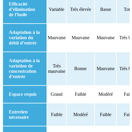
Efficacité
d’élimination
Variable
Très élevée
Basse
Tota
de l’huile
Adaptation à la
variation du
Mauvaise
Mauvaise
Mauvaise
Très b
débit d’entrée
Adaptation à la
variation de
Très
Bonne
Mauvaise
Très b
concentration
mauvaise
d’entrée
Espace requis
Grand
Faible
Modéré
Faib
Entretien
Faible
Modéré
Faible
Faib
nécessaire