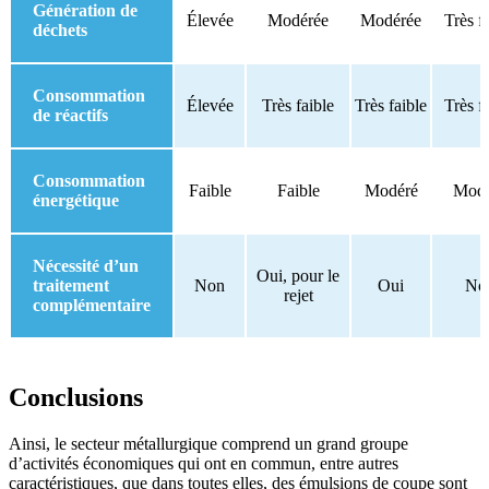
Génération de
Élevée
Modérée
Modérée
Très f
déchets
Consommation
Élevée
Très faible
Très faible
Très f
de réactifs
Consommation
Faible
Faible
Modéré
Modé
énergétique
Nécessité d’un
Oui, pour le
traitement
Non
Oui
No
rejet
complémentaire
Conclusions
Ainsi, le secteur métallurgique comprend un grand groupe
d’activités économiques qui ont en commun, entre autres
caractéristiques, que dans toutes elles, des émulsions de coupe sont