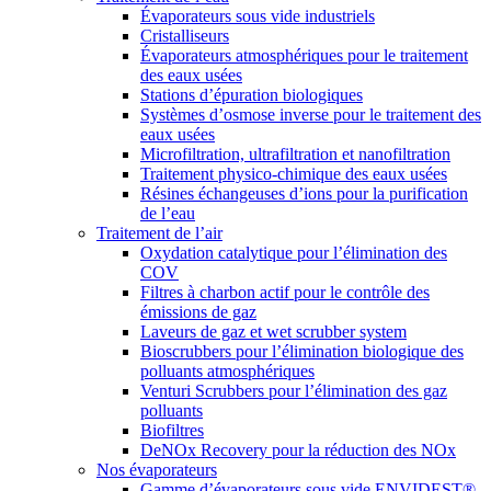
Évaporateurs sous vide industriels
Cristalliseurs
Évaporateurs atmosphériques pour le traitement
des eaux usées
Stations d’épuration biologiques
Systèmes d’osmose inverse pour le traitement des
eaux usées
Microfiltration, ultrafiltration et nanofiltration
Traitement physico-chimique des eaux usées
Résines échangeuses d’ions pour la purification
de l’eau
Traitement de l’air
Oxydation catalytique pour l’élimination des
COV
Filtres à charbon actif pour le contrôle des
émissions de gaz
Laveurs de gaz et wet scrubber system
Bioscrubbers pour l’élimination biologique des
polluants atmosphériques
Venturi Scrubbers pour l’élimination des gaz
polluants
Biofiltres
DeNOx Recovery pour la réduction des NOx
Nos évaporateurs
Gamme d’évaporateurs sous vide ENVIDEST®