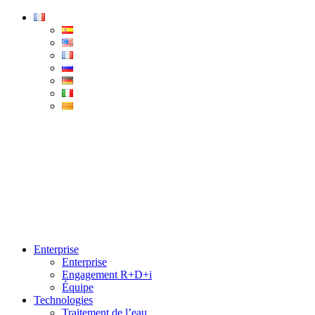
Condorchem
Enviro
Solutions
Menu
Enterprise
Enterprise
Engagement R+D+i
Équipe
Technologies
Traitement de l’eau