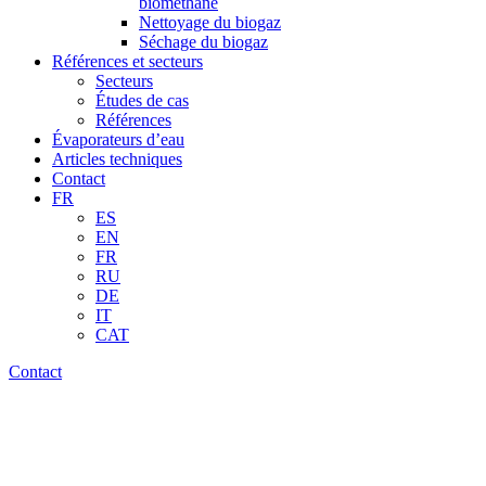
biométhane
Nettoyage du biogaz
Séchage du biogaz
Références et secteurs
Secteurs
Études de cas
Références
Évaporateurs d’eau
Articles techniques
Contact
FR
ES
EN
FR
RU
DE
IT
CAT
Contact