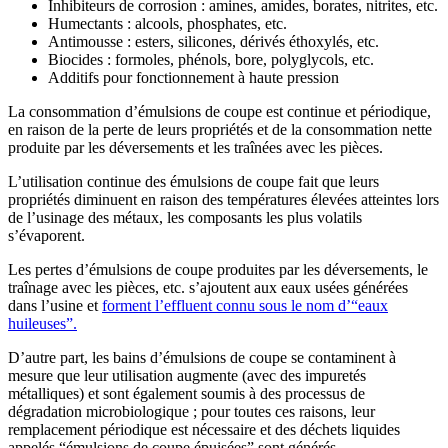
Inhibiteurs de corrosion : amines, amides, borates, nitrites, etc.
Humectants : alcools, phosphates, etc.
Antimousse : esters, silicones, dérivés éthoxylés, etc.
Biocides : formoles, phénols, bore, polyglycols, etc.
Additifs pour fonctionnement à haute pression
La consommation d’émulsions de coupe est continue et périodique,
en raison de la perte de leurs propriétés et de la consommation nette
produite par les déversements et les traînées avec les pièces.
L’utilisation continue des émulsions de coupe fait que leurs
propriétés diminuent en raison des températures élevées atteintes lors
de l’usinage des métaux, les composants les plus volatils
s’évaporent.
Les pertes d’émulsions de coupe produites par les déversements, le
traînage avec les pièces, etc. s’ajoutent aux eaux usées générées
dans l’usine et
forment l’effluent connu sous le nom d’“eaux
huileuses”.
D’autre part, les bains d’émulsions de coupe se contaminent à
mesure que leur utilisation augmente (avec des impuretés
métalliques) et sont également soumis à des processus de
dégradation microbiologique ; pour toutes ces raisons, leur
remplacement périodique est nécessaire et des déchets liquides
appelés “émulsions de coupe épuisées” sont générés.