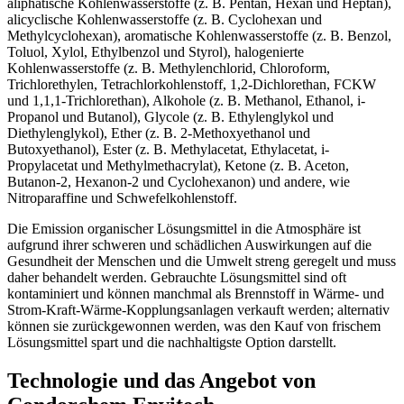
aliphatische Kohlenwasserstoffe (z. B. Pentan, Hexan und Heptan),
alicyclische Kohlenwasserstoffe (z. B. Cyclohexan und
Methylcyclohexan), aromatische Kohlenwasserstoffe (z. B. Benzol,
Toluol, Xylol, Ethylbenzol und Styrol), halogenierte
Kohlenwasserstoffe (z. B. Methylenchlorid, Chloroform,
Trichlorethylen, Tetrachlorkohlenstoff, 1,2-Dichlorethan, FCKW
und 1,1,1-Trichlorethan), Alkohole (z. B. Methanol, Ethanol, i-
Propanol und Butanol), Glycole (z. B. Ethylenglykol und
Diethylenglykol), Ether (z. B. 2-Methoxyethanol und
Butoxyethanol), Ester (z. B. Methylacetat, Ethylacetat, i-
Propylacetat und Methylmethacrylat), Ketone (z. B. Aceton,
Butanon-2, Hexanon-2 und Cyclohexanon) und andere, wie
Nitroparaffine und Schwefelkohlenstoff.
Die Emission organischer Lösungsmittel in die Atmosphäre ist
aufgrund ihrer schweren und schädlichen Auswirkungen auf die
Gesundheit der Menschen und die Umwelt streng geregelt und muss
daher behandelt werden. Gebrauchte Lösungsmittel sind oft
kontaminiert und können manchmal als Brennstoff in Wärme- und
Strom-Kraft-Wärme-Kopplungsanlagen verkauft werden; alternativ
können sie zurückgewonnen werden, was den Kauf von frischem
Lösungsmittel spart und die nachhaltigste Option darstellt.
Technologie und das Angebot von