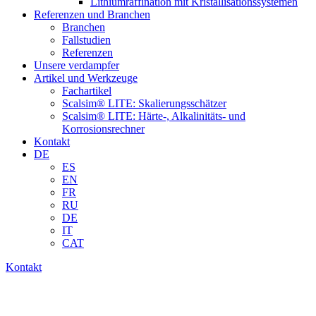
Lithiumraffination mit Kristallisationssystemen
Referenzen und Branchen
Branchen
Fallstudien
Referenzen
Unsere verdampfer
Artikel und Werkzeuge
Fachartikel
Scalsim® LITE: Skalierungsschätzer
Scalsim® LITE: Härte-, Alkalinitäts- und
Korrosionsrechner
Kontakt
DE
ES
EN
FR
RU
DE
IT
CAT
Kontakt