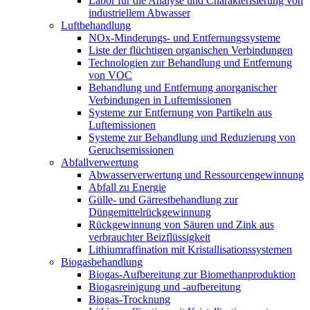
Labor für die Analyse und Charakterisierung von
industriellem Abwasser
Luftbehandlung
NOx-Minderungs- und Entfernungssysteme
Liste der flüchtigen organischen Verbindungen
Technologien zur Behandlung und Entfernung
von VOC
Behandlung und Entfernung anorganischer
Verbindungen in Luftemissionen
Systeme zur Entfernung von Partikeln aus
Luftemissionen
Systeme zur Behandlung und Reduzierung von
Geruchsemissionen
Abfallverwertung
Abwasserverwertung und Ressourcengewinnung
Abfall zu Energie
Gülle- und Gärrestbehandlung zur
Düngemittelrückgewinnung
Rückgewinnung von Säuren und Zink aus
verbrauchter Beizflüssigkeit
Lithiumraffination mit Kristallisationssystemen
Biogasbehandlung
Biogas-Aufbereitung zur Biomethanproduktion
Biogasreinigung und -aufbereitung
Biogas-Trocknung