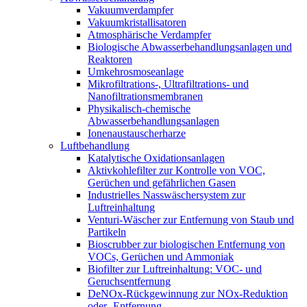
Vakuumverdampfer
Vakuumkristallisatoren
Atmosphärische Verdampfer
Biologische Abwasserbehandlungsanlagen und
Reaktoren
Umkehrosmoseanlage
Mikrofiltrations-, Ultrafiltrations- und
Nanofiltrationsmembranen
Physikalisch-chemische
Abwasserbehandlungsanlagen
Ionenaustauscherharze
Luftbehandlung
Katalytische Oxidationsanlagen
Aktivkohlefilter zur Kontrolle von VOC,
Gerüchen und gefährlichen Gasen
Industrielles Nasswäschersystem zur
Luftreinhaltung
Venturi-Wäscher zur Entfernung von Staub und
Partikeln
Bioscrubber zur biologischen Entfernung von
VOCs, Gerüchen und Ammoniak
Biofilter zur Luftreinhaltung: VOC- und
Geruchsentfernung
DeNOx-Rückgewinnung zur NOx-Reduktion
oder -Entfernung