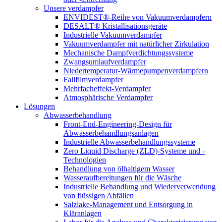
Unsere verdampfer
ENVIDEST®-Reihe von Vakuumverdampfern
DESALT® Kristallisationsgeräte
Industrielle Vakuumverdampfer
Vakuumverdampfer mit natürlicher Zirkulation
Mechanische Dampfverdichtungssysteme
Zwangsumlaufverdampfer
Niedertemperatur-Wärmepumpenverdampfern
Fallfilmverdampfer
Mehrfacheffekt-Verdampfer
Atmosphärische Verdampfer
Lösungen
Abwasserbehandlung
Front-End-Engineering-Design für
Abwasserbehandlungsanlagen
Industrielle Abwasserbehandlungssysteme
Zero Liquid Discharge (ZLD)-Systeme und -
Technologien
Behandlung von ölhaltigem Wasser
Wasseraufbereitungen für die Wäsche
Industrielle Behandlung und Wiederverwendung
von flüssigen Abfällen
Salzlake-Management und Entsorgung in
Kläranlagen