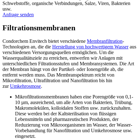
Schwebstoffe, organische Verbindungen, Salze, Viren, Bakterien
usw.
Anfrage senden
Filtrationsmembranen
Condorchem Envitech bietet verschiedene
Membranfiltration
-
Technologien an, die die
Herstellung von hochwertigem Wasser
aus
verschiedenen Versorgungsquellen ermöglichen. Um die
Wasserqualitätsziele zu erreichen, entwerfen wir Anlagen mit
unterschiedlichen Filtrationsstufen und Membransystemen. Die Art
der Membran hängt von der Partikel- oder Ionengröße ab, die
entfernt werden muss. Das Membranspektrum reicht von
Mikrofiltration, Ultrafiltration und Nanofiltration bis hin
zur
Umkehrosmose
.
Mikrofiltrationsmembranen haben eine Porengröße von 0,1-
10 µm, ausreichend, um alle Arten von Bakterien, Trübung,
Makromolekülen, kolloidalen Stoffen usw. zurückzuhalten.
Diese werden bei der Kaltsterilisation von flüssigen
Lebensmitteln und pharmazeutischen Produkten, der
Reduzierung von Mikroorganismen im Wasser, der Wasser-
Vorbehandlung für Nanofiltration und Umkehrosmose usw.
eingesetzt.