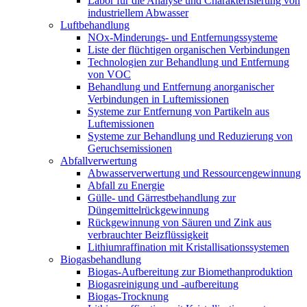
Labor für die Analyse und Charakterisierung von
industriellem Abwasser
Luftbehandlung
NOx-Minderungs- und Entfernungssysteme
Liste der flüchtigen organischen Verbindungen
Technologien zur Behandlung und Entfernung
von VOC
Behandlung und Entfernung anorganischer
Verbindungen in Luftemissionen
Systeme zur Entfernung von Partikeln aus
Luftemissionen
Systeme zur Behandlung und Reduzierung von
Geruchsemissionen
Abfallverwertung
Abwasserverwertung und Ressourcengewinnung
Abfall zu Energie
Gülle- und Gärrestbehandlung zur
Düngemittelrückgewinnung
Rückgewinnung von Säuren und Zink aus
verbrauchter Beizflüssigkeit
Lithiumraffination mit Kristallisationssystemen
Biogasbehandlung
Biogas-Aufbereitung zur Biomethanproduktion
Biogasreinigung und -aufbereitung
Biogas-Trocknung