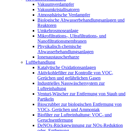
Vakuumverdampfer
Vakuumkristallisatoren
Atmosphärische Verdampfer
Biologische Abwasserbehandlungsanlagen und
Reaktoren
Umkehrosmoseanlage
Mikrofiltrations-, Ultrafiltrations- und
Nanofiltrationsmembranen
Physikalisch-chemische
Abwasserbehandlungsanlagen
Ionenaustauscherharze
Luftbehandlung
Katalytische Oxidationsanlagen
Aktivkohlefilter zur Kontrolle von VOC,
Gerüchen und gefährlichen Gasen
Industrielles Nasswäschersystem zur
Luftreinhaltung
Venturi-Wäscher zur Entfernung von Staub und
Partikeln
Bioscrubber zur biologischen Entfernung von
VOCs, Gerüchen und Ammoniak
Biofilter zur Luftreinhaltung: VOC- und
Geruchsentfernung
DeNOx-Rückgewinnung zur NOx-Reduktion
oder -Entfernung