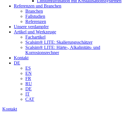
Lithiumraffination mit Kristallisationssystemen
Referenzen und Branchen
Branchen
Fallstudien
Referenzen
Unsere verdampfer
Artikel und Werkzeuge
Fachartikel
Scalsim® LITE: Skalierungsschätzer
Scalsim® LITE: Härte-, Alkalinitäts- und
Korrosionsrechner
Kontakt
DE
ES
EN
FR
RU
DE
IT
CAT
Kontakt