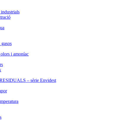
industrials
tració
gua
i gasos
 olors i amoníac
rs
x
IDUALS – sèrie Envidest
apor
emperatura
s