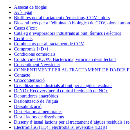
Condorchem
Assecat de biogàs
Enviro
Avís legal
Solutions
Biofiltres per al tractament d’emissions, COV i olors
Bioscrubbers per a l’eliminació biològica de COV, olors i amon
Casos d’èxit
Catàleg d’evaporadors industrials al buit: tèrmics i elèctrics
Certificats
Combustors per al tractament de COV
Compromís I+D+i
Condicions comercials
Condorcide DUO®: Bactericida, virucida i desinfectant
Consentiment Newsletter
CONSENTIMENT PER AL TRACTAMENT DE DADES 
Contacte
Criocondensació
Cristalitzadors industrials al buit per a aigües residuals
DeNOx Recovery per al control i reducció de NOx
Depuradores anaeròbics
Desionització de l’aigua
Dessalinització
Destil·ladors a membranes
Destil·ladors de dissolvents
Disseny d’instal·lacions per al tractament d’aigües residuals i r
Electrodiàlisi (ED) i electrodiàlisi reversible (EDR)