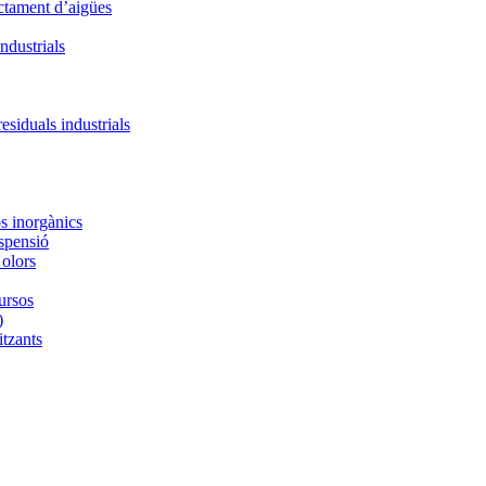
actament d’aigües
ndustrials
residuals industrials
s inorgànics
uspensió
 olors
cursos
)
itzants