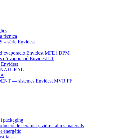
gües
a tècnica
èrie Envidest
vaporació Envidest MFE i DPM
evaporació Envidest LT
Envidest
 NATURAL
DA
 — sistemes Envidest MVR FF
s i packaging
ducció de ceràmica, vidre i altres materials
or energètic
strials