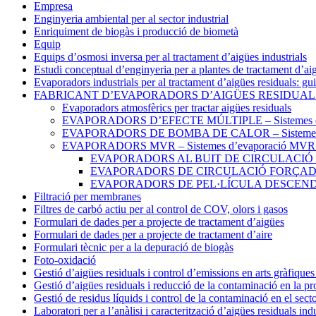
Empresa
Enginyeria ambiental per al sector industrial
Enriquiment de biogàs i producció de biometà
Equip
Equips d’osmosi inversa per al tractament d’aigües industrials
Estudi conceptual d’enginyeria per a plantes de tractament d’ai
Evaporadors industrials per al tractament d’aigües residuals: gui
FABRICANT D’EVAPORADORS D’AIGÜES RESIDUALS – s
Evaporadors atmosfèrics per tractar aigües residuals
EVAPORADORS D’EFECTE MÚLTIPLE – Sistemes d’e
EVAPORADORS DE BOMBA DE CALOR – Sistemes d’
EVAPORADORS MVR – Sistemes d’evaporació MVR 
EVAPORADORS AL BUIT DE CIRCULACIÓ
EVAPORADORS DE CIRCULACIÓ FORÇA
EVAPORADORS DE PEL·LÍCULA DESCENDENT
Filtració per membranes
Filtres de carbó actiu per al control de COV, olors i gasos
Formulari de dades per a projecte de tractament d’aigües
Formulari de dades per a projecte de tractament d’aire
Formulari tècnic per a la depuració de biogàs
Foto-oxidació
Gestió d’aigües residuals i control d’emissions en arts gràfique
Gestió d’aigües residuals i reducció de la contaminació en la pro
Gestió de residus líquids i control de la contaminació en el sect
Laboratori per a l’anàlisi i caracterització d’aigües residuals indu