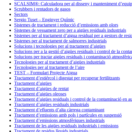
SCALSIM®: Calculadora per al disseny i manteniment d’equips d
Scrubbers i rentadors de gasos
Sectors
Sergio Tuset – Enginyer Químic
Sistemes de tractament i reducció d’emissions amb olors
Sistemes de vessament zero per a aigües residuals industrials
Sistemes per al tractament d’aigua residual per a gestors de re
Sistemes per al tractament de salmorres industrials
Solucions i tecnologies per al tractament d’aigües
Solucions per a la gestió d’aigües residuals i control de la con
Solucions per tractar aigües residuals i contaminació atmosfèrica
Tecnologies per al tractament d’aigües industrials
Tecnologies per al tractament de l’aire
TEST – Formulari Projecte Aigua
Tractament d’estiércol i digestat per recuperar fertilitzants
Tractament d’aigües
Tractament d’aigües de rentat
Tractament d’aigües oleoses
Tractament d’aigües residuals i control de la contaminació en a
Tractament d’aigües residuals industrials
Tractament d’efluents d’alta càrrega contaminant
Tractament d’emissions amb pols i partícules en suspensió
Tractament d’emissions atmosfèriques industrials
Tractament de les aigües residuals industrials i emissions
Tractament de residus líquids industrials