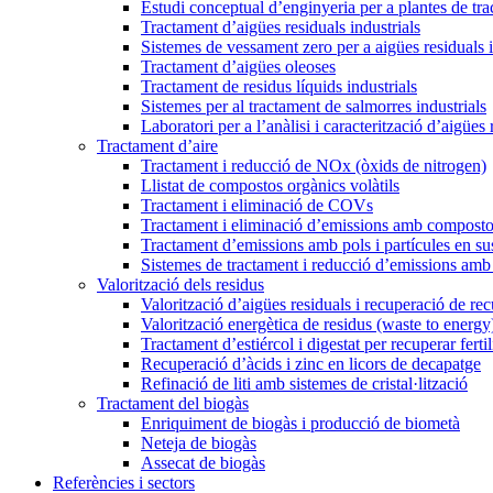
Estudi conceptual d’enginyeria per a plantes de tr
Tractament d’aigües residuals industrials
Sistemes de vessament zero per a aigües residuals i
Tractament d’aigües oleoses
Tractament de residus líquids industrials
Sistemes per al tractament de salmorres industrials
Laboratori per a l’anàlisi i caracterització d’aigües 
Tractament d’aire
Tractament i reducció de NOx (òxids de nitrogen)
Llistat de compostos orgànics volàtils
Tractament i eliminació de COVs
Tractament i eliminació d’emissions amb composto
Tractament d’emissions amb pols i partícules en s
Sistemes de tractament i reducció d’emissions amb
Valorització dels residus
Valorització d’aigües residuals i recuperació de re
Valorització energètica de residus (waste to energy
Tractament d’estiércol i digestat per recuperar fertil
Recuperació d’àcids i zinc en licors de decapatge
Refinació de liti amb sistemes de cristal·lització
Tractament del biogàs
Enriquiment de biogàs i producció de biometà
Neteja de biogàs
Assecat de biogàs
Referències i sectors