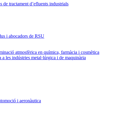
e tractament d’efluents industrials
sidus i abocadors de RSU
taminació atmosfèrica en química, farmàcia i cosmètica
 a les indústries metal·lúrgica i de maquinària
utomoció i aeronàutica