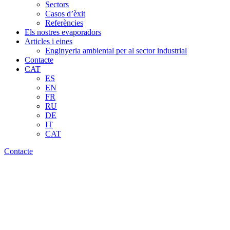
Sectors
Casos d’èxit
Referències
Els nostres evaporadors
Articles i eines
Enginyeria ambiental per al sector industrial
Contacte
CAT
ES
EN
FR
RU
DE
IT
CAT
Contacte