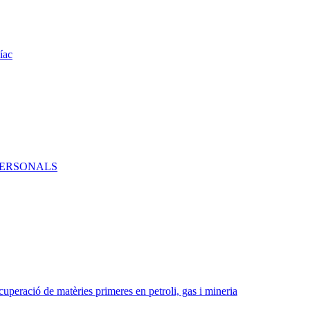
íac
PERSONALS
ecuperació de matèries primeres en petroli, gas i mineria