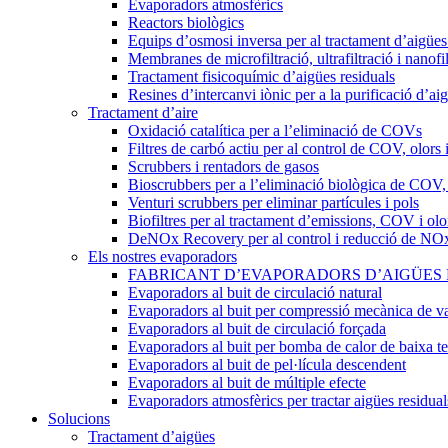
Evaporadors atmosfèrics
Reactors biològics
Equips d’osmosi inversa per al tractament d’aigües 
Membranes de microfiltració, ultrafiltració i nanofil
Tractament fisicoquímic d’aigües residuals
Resines d’intercanvi iònic per a la purificació d’ai
Tractament d’aire
Oxidació catalítica per a l’eliminació de COVs
Filtres de carbó actiu per al control de COV, olors 
Scrubbers i rentadors de gasos
Bioscrubbers per a l’eliminació biològica de COV,
Venturi scrubbers per eliminar partícules i pols
Biofiltres per al tractament d’emissions, COV i olo
DeNOx Recovery per al control i reducció de NO
Els nostres evaporadors
FABRICANT D’EVAPORADORS D’AIGÜES RES
Evaporadors al buit de circulació natural
Evaporadors al buit per compressió mecànica de v
Evaporadors al buit de circulació forçada
Evaporadors al buit per bomba de calor de baixa t
Evaporadors al buit de pel·lícula descendent
Evaporadors al buit de múltiple efecte
Evaporadors atmosfèrics per tractar aigües residual
Solucions
Tractament d’aigües