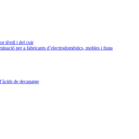
r tèxtil i del cuir
aminació per a fabricants d’electrodomèstics, mobles i fusta
d’àcids de decapatge