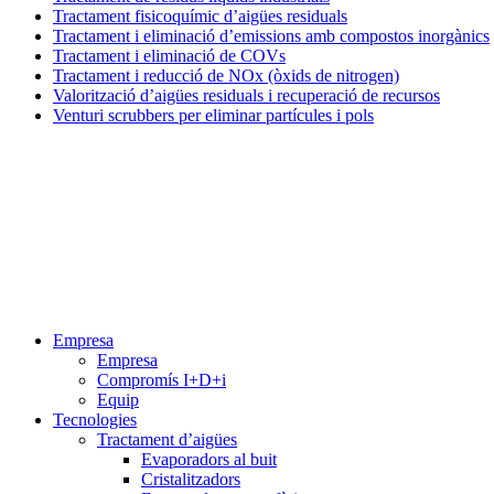
Tractament fisicoquímic d’aigües residuals
Tractament i eliminació d’emissions amb compostos inorgànics
Tractament i eliminació de COVs
Tractament i reducció de NOx (òxids de nitrogen)
Valorització d’aigües residuals i recuperació de recursos
Venturi scrubbers per eliminar partícules i pols
Menú
Empresa
Empresa
Compromís I+D+i
Equip
Tecnologies
Tractament d’aigües
Evaporadors al buit
Cristalitzadors