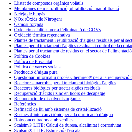
Llistat de compostos orgànics volàtils
Membranes de microfiltració, ultrafiltració i nanofiltració
Neteja de biogàs
NOx (Òxids de Nitrogen)
Òsmosi forçada
Oxidació catalítica per a l’eliminació de COVs
Oxidació tèrmica regenerativa
Plantes de tractament i reutilització d’aigües residuals per al secto
Plantes per al tractament d’aigües residuals i control de la cont
Plantes per al tractament de residus en el sector de l’alimentació
Política de Cookies
Política de Privacitat
Política de xarxes socials
Producció d’aigua pura
Qüestionari informatiu procés Chemirec® per a la recuperació 
Reactores anaerobis per al tractament biològic d’aigües
Reactores biològics per tractar aigües residuals
Recuperació d’àcids i zinc en licors de decapatge
Recuperació de dissolvents orgànics
Referències
Refinació de liti amb sistemes de cristal·lització
Resines d’intercanvi iònic per a la purificació d’aigua
Rotoconcentradors amb zeolites
Scalsim® LITE: Càlcul de duresa, alcalinitat i corrosivitat
Scalsim® LITE: Estimació d’escalat