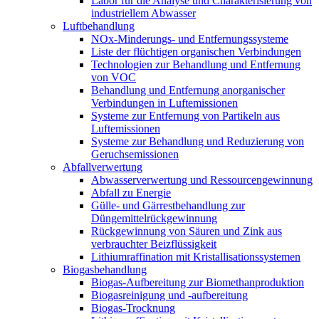
Labor für die Analyse und Charakterisierung von
industriellem Abwasser
Luftbehandlung
NOx-Minderungs- und Entfernungssysteme
Liste der flüchtigen organischen Verbindungen
Technologien zur Behandlung und Entfernung
von VOC
Behandlung und Entfernung anorganischer
Verbindungen in Luftemissionen
Systeme zur Entfernung von Partikeln aus
Luftemissionen
Systeme zur Behandlung und Reduzierung von
Geruchsemissionen
Abfallverwertung
Abwasserverwertung und Ressourcengewinnung
Abfall zu Energie
Gülle- und Gärrestbehandlung zur
Düngemittelrückgewinnung
Rückgewinnung von Säuren und Zink aus
verbrauchter Beizflüssigkeit
Lithiumraffination mit Kristallisationssystemen
Biogasbehandlung
Biogas-Aufbereitung zur Biomethanproduktion
Biogasreinigung und -aufbereitung
Biogas-Trocknung