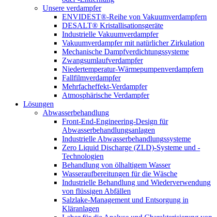
Unsere verdampfer
ENVIDEST®-Reihe von Vakuumverdampfern
DESALT® Kristallisationsgeräte
Industrielle Vakuumverdampfer
Vakuumverdampfer mit natürlicher Zirkulation
Mechanische Dampfverdichtungssysteme
Zwangsumlaufverdampfer
Niedertemperatur-Wärmepumpenverdampfern
Fallfilmverdampfer
Mehrfacheffekt-Verdampfer
Atmosphärische Verdampfer
Lösungen
Abwasserbehandlung
Front-End-Engineering-Design für
Abwasserbehandlungsanlagen
Industrielle Abwasserbehandlungssysteme
Zero Liquid Discharge (ZLD)-Systeme und -
Technologien
Behandlung von ölhaltigem Wasser
Wasseraufbereitungen für die Wäsche
Industrielle Behandlung und Wiederverwendung
von flüssigen Abfällen
Salzlake-Management und Entsorgung in
Kläranlagen