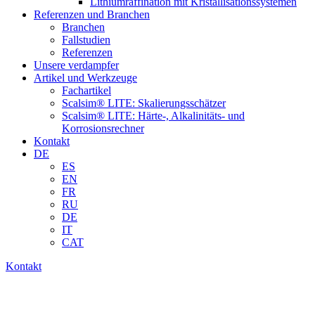
Lithiumraffination mit Kristallisationssystemen
Referenzen und Branchen
Branchen
Fallstudien
Referenzen
Unsere verdampfer
Artikel und Werkzeuge
Fachartikel
Scalsim® LITE: Skalierungsschätzer
Scalsim® LITE: Härte-, Alkalinitäts- und
Korrosionsrechner
Kontakt
DE
ES
EN
FR
RU
DE
IT
CAT
Kontakt