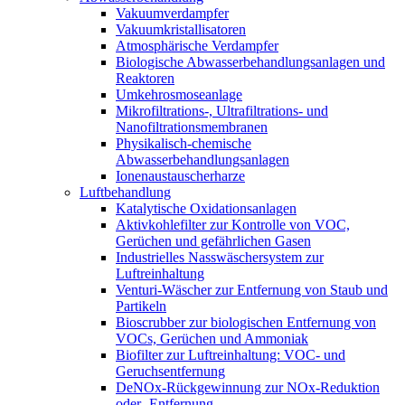
Vakuumverdampfer
Vakuumkristallisatoren
Atmosphärische Verdampfer
Biologische Abwasserbehandlungsanlagen und
Reaktoren
Umkehrosmoseanlage
Mikrofiltrations-, Ultrafiltrations- und
Nanofiltrationsmembranen
Physikalisch-chemische
Abwasserbehandlungsanlagen
Ionenaustauscherharze
Luftbehandlung
Katalytische Oxidationsanlagen
Aktivkohlefilter zur Kontrolle von VOC,
Gerüchen und gefährlichen Gasen
Industrielles Nasswäschersystem zur
Luftreinhaltung
Venturi-Wäscher zur Entfernung von Staub und
Partikeln
Bioscrubber zur biologischen Entfernung von
VOCs, Gerüchen und Ammoniak
Biofilter zur Luftreinhaltung: VOC- und
Geruchsentfernung
DeNOx-Rückgewinnung zur NOx-Reduktion
oder -Entfernung