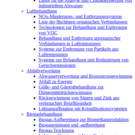
Labor für die Analyse und Charakterisierung von
industriellem Abwasser
Luftbehandlung
NOx-Minderungs- und Entfernungssysteme
Liste der flüchtigen organischen Verbindungen
Technologien zur Behandlung und Entfernung
von VOC
Behandlung und Entfernung anorganischer
Verbindungen in Luftemissionen
Systeme zur Entfernung von Partikeln aus
Luftemissionen
Systeme zur Behandlung und Reduzierung von
Geruchsemissionen
Abfallverwertung
Abwasserverwertung und Ressourcengewinnung
Abfall zu Energie
Gülle- und Gärrestbehandlung zur
Düngemittelrückgewinnung
Rückgewinnung von Säuren und Zink aus
verbrauchter Beizflüssigkeit
Lithiumraffination mit Kristallisationssystemen
Biogasbehandlung
Biogas-Aufbereitung zur Biomethanproduktion
Biogasreinigung und -aufbereitung
Biogas-Trocknung