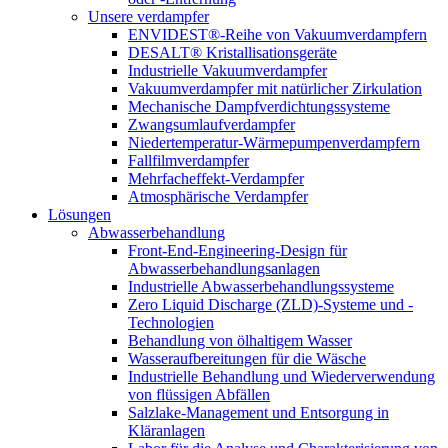
Unsere verdampfer
ENVIDEST®-Reihe von Vakuumverdampfern
DESALT® Kristallisationsgeräte
Industrielle Vakuumverdampfer
Vakuumverdampfer mit natürlicher Zirkulation
Mechanische Dampfverdichtungssysteme
Zwangsumlaufverdampfer
Niedertemperatur-Wärmepumpenverdampfern
Fallfilmverdampfer
Mehrfacheffekt-Verdampfer
Atmosphärische Verdampfer
Lösungen
Abwasserbehandlung
Front-End-Engineering-Design für
Abwasserbehandlungsanlagen
Industrielle Abwasserbehandlungssysteme
Zero Liquid Discharge (ZLD)-Systeme und -
Technologien
Behandlung von ölhaltigem Wasser
Wasseraufbereitungen für die Wäsche
Industrielle Behandlung und Wiederverwendung
von flüssigen Abfällen
Salzlake-Management und Entsorgung in
Kläranlagen