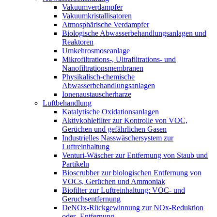
Vakuumverdampfer
Vakuumkristallisatoren
Atmosphärische Verdampfer
Biologische Abwasserbehandlungsanlagen und
Reaktoren
Umkehrosmoseanlage
Mikrofiltrations-, Ultrafiltrations- und
Nanofiltrationsmembranen
Physikalisch-chemische
Abwasserbehandlungsanlagen
Ionenaustauscherharze
Luftbehandlung
Katalytische Oxidationsanlagen
Aktivkohlefilter zur Kontrolle von VOC,
Gerüchen und gefährlichen Gasen
Industrielles Nasswäschersystem zur
Luftreinhaltung
Venturi-Wäscher zur Entfernung von Staub und
Partikeln
Bioscrubber zur biologischen Entfernung von
VOCs, Gerüchen und Ammoniak
Biofilter zur Luftreinhaltung: VOC- und
Geruchsentfernung
DeNOx-Rückgewinnung zur NOx-Reduktion
oder -Entfernung