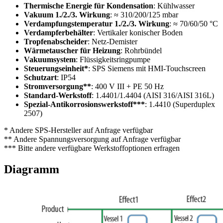
Thermische Energie für Kondensation
: Kühlwasser
Vakuum 1./2./3. Wirkung
: ≈ 310/200/125 mbar
Verdampfungstemperatur 1./2./3. Wirkung
: ≈ 70/60/50 °C
Verdampferbehälter
: Vertikaler konischer Boden
Tropfenabscheider
: Netz-Demister
Wärmetauscher für Heizung
: Rohrbündel
Vakuumsystem
: Flüssigkeitsringpumpe
Steuerungseinheit*
: SPS Siemens mit HMI-Touchscreen
Schutzart
: IP54
Stromversorgung**
: 400 V III + PE 50 Hz
Standard-Werkstoff
: 1.4401/1.4404 (AISI 316/AISI 316L)
Spezial-Antikorrosionswerkstoff***
: 1.4410 (Superduplex
2507)
* Andere SPS-Hersteller auf Anfrage verfügbar
** Andere Spannungsversorgung auf Anfrage verfügbar
*** Bitte andere verfügbare Werkstoffoptionen erfragen
Diagramm