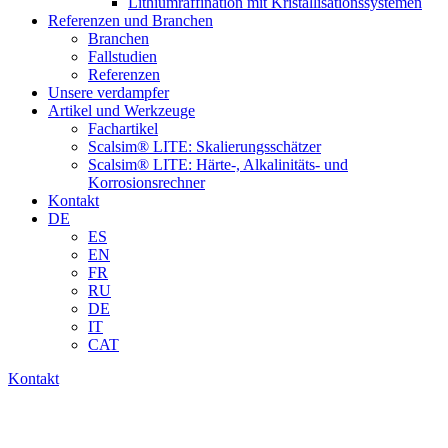
Lithiumraffination mit Kristallisationssystemen
Referenzen und Branchen
Branchen
Fallstudien
Referenzen
Unsere verdampfer
Artikel und Werkzeuge
Fachartikel
Scalsim® LITE: Skalierungsschätzer
Scalsim® LITE: Härte-, Alkalinitäts- und
Korrosionsrechner
Kontakt
DE
ES
EN
FR
RU
DE
IT
CAT
Kontakt