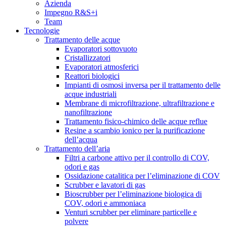
Azienda
Impegno R&S+i
Team
Tecnologie
Trattamento delle acque
Evaporatori sottovuoto
Cristallizzatori
Evaporatori atmosferici
Reattori biologici
Impianti di osmosi inversa per il trattamento delle
acque industriali
Membrane di microfiltrazione, ultrafiltrazione e
nanofiltrazione
Trattamento fisico-chimico delle acque reflue
Resine a scambio ionico per la purificazione
dell’acqua
Trattamento dell’aria
Filtri a carbone attivo per il controllo di COV,
odori e gas
Ossidazione catalitica per l’eliminazione di COV
Scrubber e lavatori di gas
Bioscrubber per l’eliminazione biologica di
COV, odori e ammoniaca
Venturi scrubber per eliminare particelle e
polvere