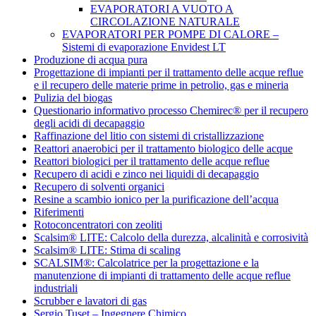
EVAPORATORI A VUOTO A
CIRCOLAZIONE NATURALE
EVAPORATORI PER POMPE DI CALORE –
Sistemi di evaporazione Envidest LT
Produzione di acqua pura
Progettazione di impianti per il trattamento delle acque reflue
e il recupero delle materie prime in petrolio, gas e mineria
Pulizia del biogas
Questionario informativo processo Chemirec® per il recupero
degli acidi di decapaggio
Raffinazione del litio con sistemi di cristallizzazione
Reattori anaerobici per il trattamento biologico delle acque
Reattori biologici per il trattamento delle acque reflue
Recupero di acidi e zinco nei liquidi di decapaggio
Recupero di solventi organici
Resine a scambio ionico per la purificazione dell’acqua
Riferimenti
Rotoconcentratori con zeoliti
Scalsim® LITE: Calcolo della durezza, alcalinità e corrosività
Scalsim® LITE: Stima di scaling
SCALSIM®: Calcolatrice per la progettazione e la
manutenzione di impianti di trattamento delle acque reflue
industriali
Scrubber e lavatori di gas
Sergio Tuset – Ingegnere Chimico