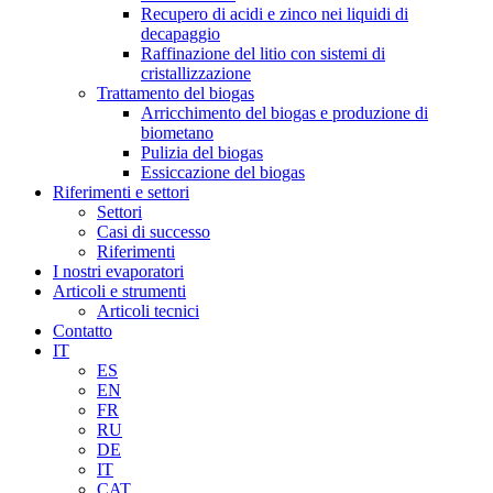
Recupero di acidi e zinco nei liquidi di
decapaggio
Raffinazione del litio con sistemi di
cristallizzazione
Trattamento del biogas
Arricchimento del biogas e produzione di
biometano
Pulizia del biogas
Essiccazione del biogas
Riferimenti e settori
Settori
Casi di successo
Riferimenti
I nostri evaporatori
Articoli e strumenti
Articoli tecnici
Contatto
IT
ES
EN
FR
RU
DE
IT
CAT