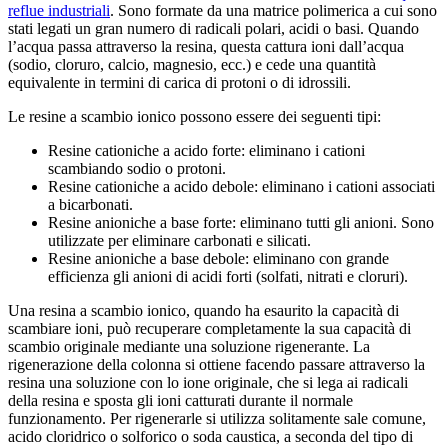
reflue industriali
. Sono formate da una matrice polimerica a cui sono
stati legati un gran numero di radicali polari, acidi o basi. Quando
l’acqua passa attraverso la resina, questa cattura ioni dall’acqua
(sodio, cloruro, calcio, magnesio, ecc.) e cede una quantità
equivalente in termini di carica di protoni o di idrossili.
Le resine a scambio ionico possono essere dei seguenti tipi:
Resine cationiche a acido forte: eliminano i cationi
scambiando sodio o protoni.
Resine cationiche a acido debole: eliminano i cationi associati
a bicarbonati.
Resine anioniche a base forte: eliminano tutti gli anioni. Sono
utilizzate per eliminare carbonati e silicati.
Resine anioniche a base debole: eliminano con grande
efficienza gli anioni di acidi forti (solfati, nitrati e cloruri).
Una resina a scambio ionico, quando ha esaurito la capacità di
scambiare ioni, può recuperare completamente la sua capacità di
scambio originale mediante una soluzione rigenerante. La
rigenerazione della colonna si ottiene facendo passare attraverso la
resina una soluzione con lo ione originale, che si lega ai radicali
della resina e sposta gli ioni catturati durante il normale
funzionamento. Per rigenerarle si utilizza solitamente sale comune,
acido cloridrico o solforico o soda caustica, a seconda del tipo di