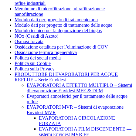
reflue industriali
Membrane di microfiltrazione, ultrafiltrazione e
nanofiltrazione
Modulo dati per progetto di trattamento aria
Modulo dati per progetto di trattamento delle acque
Modulo tecnico per la depurazione del biogas
NOx (Ossidi di Azoto)
Osmosi forzata
Ossidazione catalitica per l’eliminazione di COV
Ossidazione termica rigenerativa
Politica dei social media
Politica sui Cookie
Politica sulla Privacy
PRODUTTORE DI EVAPORATORI PER ACQUE
REFLUE – Serie Envidest
EVAPORATORI A EFFETTO MULTIPLO – Sistemi
di evaporazione Envidest MFE & DPM
Evaporatori atmosferici per il trattamento delle acque
reflue
EVAPORATORI MVR – Sistemi di evaporazione
Envidest MVR
EVAPORATORI A CIRCOLAZIONE
FORZATA
EVAPORATORI A FILM DISCENDENTE —
sistemi Envidest MVR FF