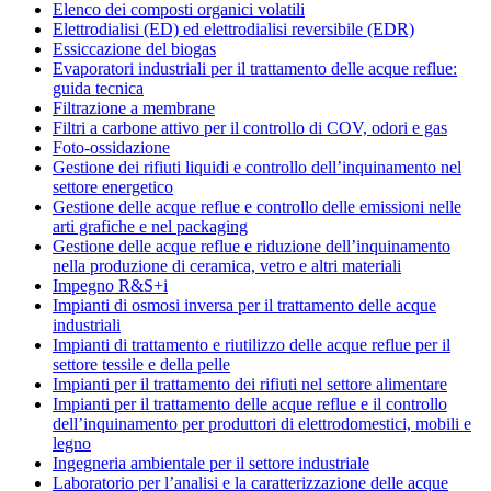
Elenco dei composti organici volatili
Elettrodialisi (ED) ed elettrodialisi reversibile (EDR)
Essiccazione del biogas
Evaporatori industriali per il trattamento delle acque reflue:
guida tecnica
Filtrazione a membrane
Filtri a carbone attivo per il controllo di COV, odori e gas
Foto-ossidazione
Gestione dei rifiuti liquidi e controllo dell’inquinamento nel
settore energetico
Gestione delle acque reflue e controllo delle emissioni nelle
arti grafiche e nel packaging
Gestione delle acque reflue e riduzione dell’inquinamento
nella produzione di ceramica, vetro e altri materiali
Impegno R&S+i
Impianti di osmosi inversa per il trattamento delle acque
industriali
Impianti di trattamento e riutilizzo delle acque reflue per il
settore tessile e della pelle
Impianti per il trattamento dei rifiuti nel settore alimentare
Impianti per il trattamento delle acque reflue e il controllo
dell’inquinamento per produttori di elettrodomestici, mobili e
legno
Ingegneria ambientale per il settore industriale
Laboratorio per l’analisi e la caratterizzazione delle acque