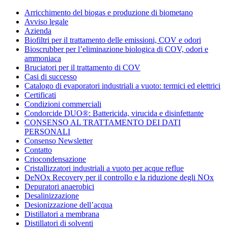
Condorchem
Arricchimento del biogas e produzione di biometano
Enviro
Avviso legale
Solutions
Azienda
Biofiltri per il trattamento delle emissioni, COV e odori
Bioscrubber per l’eliminazione biologica di COV, odori e
ammoniaca
Bruciatori per il trattamento di COV
Casi di successo
Catalogo di evaporatori industriali a vuoto: termici ed elettrici
Certificati
Condizioni commerciali
Condorcide DUO®: Battericida, virucida e disinfettante
CONSENSO AL TRATTAMENTO DEI DATI
PERSONALI
Consenso Newsletter
Contatto
Criocondensazione
Cristallizzatori industriali a vuoto per acque reflue
DeNOx Recovery per il controllo e la riduzione degli NOx
Depuratori anaerobici
Desalinizzazione
Desionizzazione dell’acqua
Distillatori a membrana
Distillatori di solventi