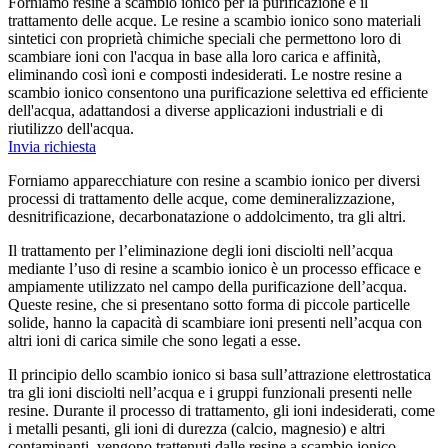
Forniamo resine a scambio ionico per la purificazione e il
trattamento delle acque. Le resine a scambio ionico sono materiali
sintetici con proprietà chimiche speciali che permettono loro di
scambiare ioni con l'acqua in base alla loro carica e affinità,
eliminando così ioni e composti indesiderati. Le nostre resine a
scambio ionico consentono una purificazione selettiva ed efficiente
dell'acqua, adattandosi a diverse applicazioni industriali e di
riutilizzo dell'acqua.
Invia richiesta
Forniamo apparecchiature con resine a scambio ionico per diversi
processi di trattamento delle acque, come demineralizzazione,
desnitrificazione, decarbonatazione o addolcimento, tra gli altri.
Il trattamento per l’eliminazione degli ioni disciolti nell’acqua
mediante l’uso di resine a scambio ionico è un processo efficace e
ampiamente utilizzato nel campo della purificazione dell’acqua.
Queste resine, che si presentano sotto forma di piccole particelle
solide, hanno la capacità di scambiare ioni presenti nell’acqua con
altri ioni di carica simile che sono legati a esse.
Il principio dello scambio ionico si basa sull’attrazione elettrostatica
tra gli ioni disciolti nell’acqua e i gruppi funzionali presenti nelle
resine. Durante il processo di trattamento, gli ioni indesiderati, come
i metalli pesanti, gli ioni di durezza (calcio, magnesio) e altri
contaminanti, vengono trattenuti dalle resine a scambio ionico,