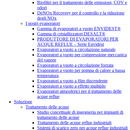
Biofiltri per il trattamento delle emissioni, COV e
odori
DeNOx Recovery per il controllo e la riduzione
degli NOx
I nostri evaporatori
Gamma di evaporatori a vuoto ENVIDEST®
Gamma di cristallizzatori DESALT®
PRODUTTORE DI EVAPORATORI PER
ACQUE REFLUE – Serie Envidest
Evaporatori a vuoto a circolazione naturale
Evaporatori a vuoto per compressione meccanica
del vapore
Evaporatori a vuoto a circolazione forzata
Evaporatori a vuoto per pompa di calore a bassa
temperatura
Evaporatori a vuoto a film discendente
Evaporatori a vuoto a effetto multiplo
Evaporatori atmosferici per il trattamento delle
acque reflue
Soluzione
Trattamento delle acque
Studio concettuale di ingegneria per impianti di
trattamento delle acque
Trattamento delle acque reflue industriali
Sistemi di scarico zero per acque reflue industriali