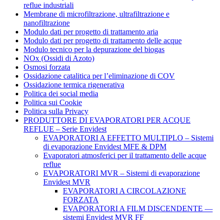
reflue industriali
Membrane di microfiltrazione, ultrafiltrazione e
nanofiltrazione
Modulo dati per progetto di trattamento aria
Modulo dati per progetto di trattamento delle acque
Modulo tecnico per la depurazione del biogas
NOx (Ossidi di Azoto)
Osmosi forzata
Ossidazione catalitica per l’eliminazione di COV
Ossidazione termica rigenerativa
Politica dei social media
Politica sui Cookie
Politica sulla Privacy
PRODUTTORE DI EVAPORATORI PER ACQUE
REFLUE – Serie Envidest
EVAPORATORI A EFFETTO MULTIPLO – Sistemi
di evaporazione Envidest MFE & DPM
Evaporatori atmosferici per il trattamento delle acque
reflue
EVAPORATORI MVR – Sistemi di evaporazione
Envidest MVR
EVAPORATORI A CIRCOLAZIONE
FORZATA
EVAPORATORI A FILM DISCENDENTE —
sistemi Envidest MVR FF