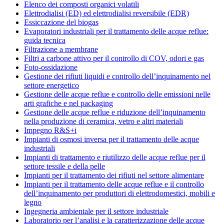
Elenco dei composti organici volatili
Elettrodialisi (ED) ed elettrodialisi reversibile (EDR)
Essiccazione del biogas
Evaporatori industriali per il trattamento delle acque reflue:
guida tecnica
Filtrazione a membrane
Filtri a carbone attivo per il controllo di COV, odori e gas
Foto-ossidazione
Gestione dei rifiuti liquidi e controllo dell’inquinamento nel
settore energetico
Gestione delle acque reflue e controllo delle emissioni nelle
arti grafiche e nel packaging
Gestione delle acque reflue e riduzione dell’inquinamento
nella produzione di ceramica, vetro e altri materiali
Impegno R&S+i
Impianti di osmosi inversa per il trattamento delle acque
industriali
Impianti di trattamento e riutilizzo delle acque reflue per il
settore tessile e della pelle
Impianti per il trattamento dei rifiuti nel settore alimentare
Impianti per il trattamento delle acque reflue e il controllo
dell’inquinamento per produttori di elettrodomestici, mobili e
legno
Ingegneria ambientale per il settore industriale
Laboratorio per l’analisi e la caratterizzazione delle acque