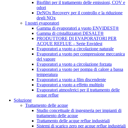
Biofiltri per il trattamento delle emissioni, COV e
odori
DeNOx Recovery per il controllo e la riduzione
degli NOx
I nostri evaporatori
Gamma di evaporatori a vuoto ENVIDEST®
Gamma di cristallizzatori DESALT®
PRODUTTORE DI EVAPORATORI PER
ACQUE REFLUE – Serie Envidest
Evaporatori a vuoto a circolazione naturale
Evaporatori a vuoto per compressione meccanica
del vapore
Evaporatori a vuoto a circolazione forzata
Evaporatori a vuoto per pompa di calore a bassa
temperatura
Evaporatori a vuoto a film discendente
Evaporatori a vuoto a effetto multiplo
Evaporatori atmosferici per il trattamento delle
acque reflue
Soluzione
Trattamento delle acque
Studio concettuale di ingegneria per impianti di
trattamento delle acque
Trattamento delle acque reflue industriali
Sistemi di scarico zero per acque reflue industriali