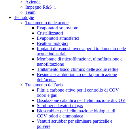
Azienda
Impegno R&S+i
Team
Tecnologie
Trattamento delle acque
Evaporatori sottovuoto
Cristallizzatori
Evaporatori atmosferici
Reattori biologici
Impianti di osmosi inversa per il trattamento delle
acque industriali
Membrane di microfiltrazione, ultrafiltrazione e
nanofiltrazione
Trattamento fisico-chimico delle acque reflue
Resine a scambio ionico per la purificazione
dell’acqua
Trattamento dell’aria
Filtri a carbone attivo per il controllo di COV,
odori e gas
Ossidazione catalitica per l’eliminazione di COV
Scrubber e lavatori di gas
Bioscrubber per l’eliminazione biologica di
COV, odori e ammoniaca
Venturi scrubber per eliminare particelle e
polvere