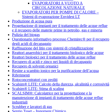
EVAPORATORI A VUOTO A
CIRCOLAZIONE NATURALE
EVAPORATORI PER POMPE DI CALORE –
Sistemi di evaporazione Envidest LT
Produzione di acqua pura
Progettazione di impianti per il trattamento delle acque reflue
e il recupero delle materie prime in petrolio, gas e mineria
Pulizia del biogas
Questionario informativo processo Chemirec® per il recupero
degli acidi di decapaggio
Raffinazione del litio con sistemi di cristallizzazione
Reattori anaerobici per il trattamento biologico delle acque
Reattori biologici per il trattamento delle acque reflue
Recupero di acidi e zinco nei liquidi di decapaggio
Recupero di solventi organici
Resine a scambio ionico per la purificazione dell’acqua
Riferimenti
Rotoconcentratori con zeoliti
Scalsim® LITE: Calcolo della durezza, alcalinità e corrosività
Scalsim® LITE: Stima di scaling
SCALSIM®: Calcolatrice per la progettazione e la
manutenzione di impianti di trattamento delle acque reflue
industriali
Scrubber e lavatori di gas
Sergio Tuset – Ingegnere Chimico