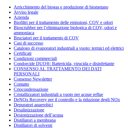
Condorchem
Arricchimento del biogas e produzione di biometano
Enviro
Avviso legale
Solutions
Azienda
Biofiltri per il trattamento delle emissioni, COV e odori
Bioscrubber per l’eliminazione biologica di COV, odori e
ammoniaca
Bruciatori per il trattamento di COV
Casi di successo
Catalogo di evaporatori industriali a vuoto: termici ed elettrici
Certificati
Condizioni commerciali
Condorcide DUO®: Battericida, virucida e disinfettante
CONSENSO AL TRATTAMENTO DEI DATI
PERSONALI
Consenso Newsletter
Contatto
Criocondensazione
Cristallizzatori industriali a vuoto per acque reflue
DeNOx Recovery per il controllo e la riduzione degli NOx
Depuratori anaerobici
Desalinizzazione
Desionizzazione dell’acqua
Distillatori a membrana
Distillatori di solventi