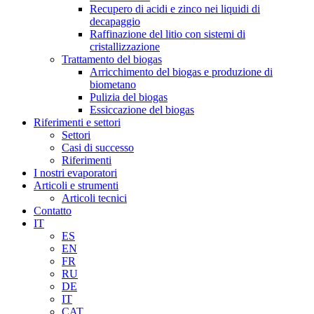
Recupero di acidi e zinco nei liquidi di
decapaggio
Raffinazione del litio con sistemi di
cristallizzazione
Trattamento del biogas
Arricchimento del biogas e produzione di
biometano
Pulizia del biogas
Essiccazione del biogas
Riferimenti e settori
Settori
Casi di successo
Riferimenti
I nostri evaporatori
Articoli e strumenti
Articoli tecnici
Contatto
IT
ES
EN
FR
RU
DE
IT
CAT