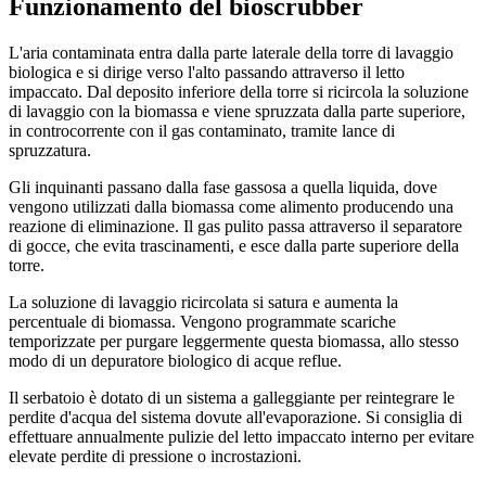
Funzionamento del bioscrubber
L'aria contaminata entra dalla parte laterale della torre di lavaggio
biologica e si dirige verso l'alto passando attraverso il letto
impaccato. Dal deposito inferiore della torre si ricircola la soluzione
di lavaggio con la biomassa e viene spruzzata dalla parte superiore,
in controcorrente con il gas contaminato, tramite lance di
spruzzatura.
Gli inquinanti passano dalla fase gassosa a quella liquida, dove
vengono utilizzati dalla biomassa come alimento producendo una
reazione di eliminazione. Il gas pulito passa attraverso il separatore
di gocce, che evita trascinamenti, e esce dalla parte superiore della
torre.
La soluzione di lavaggio ricircolata si satura e aumenta la
percentuale di biomassa. Vengono programmate scariche
temporizzate per purgare leggermente questa biomassa, allo stesso
modo di un depuratore biologico di acque reflue.
Il serbatoio è dotato di un sistema a galleggiante per reintegrare le
perdite d'acqua del sistema dovute all'evaporazione. Si consiglia di
effettuare annualmente pulizie del letto impaccato interno per evitare
elevate perdite di pressione o incrostazioni.