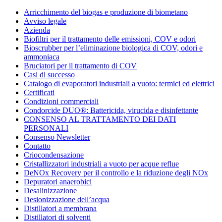
Condorchem
Arricchimento del biogas e produzione di biometano
Enviro
Avviso legale
Solutions
Azienda
Biofiltri per il trattamento delle emissioni, COV e odori
Bioscrubber per l’eliminazione biologica di COV, odori e
ammoniaca
Bruciatori per il trattamento di COV
Casi di successo
Catalogo di evaporatori industriali a vuoto: termici ed elettrici
Certificati
Condizioni commerciali
Condorcide DUO®: Battericida, virucida e disinfettante
CONSENSO AL TRATTAMENTO DEI DATI
PERSONALI
Consenso Newsletter
Contatto
Criocondensazione
Cristallizzatori industriali a vuoto per acque reflue
DeNOx Recovery per il controllo e la riduzione degli NOx
Depuratori anaerobici
Desalinizzazione
Desionizzazione dell’acqua
Distillatori a membrana
Distillatori di solventi