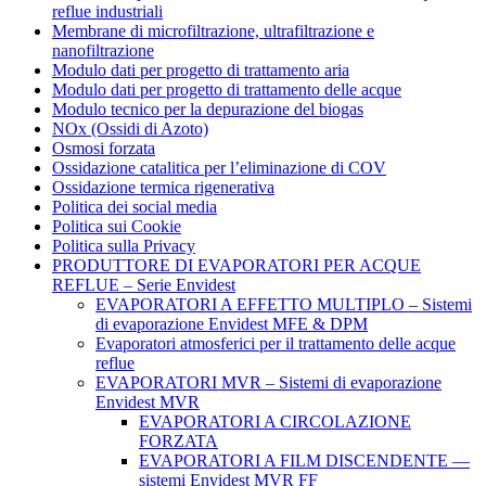
reflue industriali
Membrane di microfiltrazione, ultrafiltrazione e
nanofiltrazione
Modulo dati per progetto di trattamento aria
Modulo dati per progetto di trattamento delle acque
Modulo tecnico per la depurazione del biogas
NOx (Ossidi di Azoto)
Osmosi forzata
Ossidazione catalitica per l’eliminazione di COV
Ossidazione termica rigenerativa
Politica dei social media
Politica sui Cookie
Politica sulla Privacy
PRODUTTORE DI EVAPORATORI PER ACQUE
REFLUE – Serie Envidest
EVAPORATORI A EFFETTO MULTIPLO – Sistemi
di evaporazione Envidest MFE & DPM
Evaporatori atmosferici per il trattamento delle acque
reflue
EVAPORATORI MVR – Sistemi di evaporazione
Envidest MVR
EVAPORATORI A CIRCOLAZIONE
FORZATA
EVAPORATORI A FILM DISCENDENTE —
sistemi Envidest MVR FF