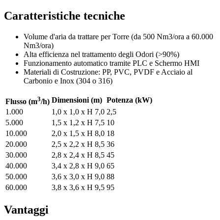
Caratteristiche tecniche
Volume d'aria da trattare per Torre (da 500 Nm3/ora a 60.000
Nm3/ora)
Alta efficienza nel trattamento degli Odori (>90%)
Funzionamento automatico tramite PLC e Schermo HMI
Materiali di Costruzione: PP, PVC, PVDF e Acciaio al
Carbonio e Inox (304 o 316)
3
Dimensioni (m)
Potenza (kW)
Flusso (m
/h)
1.000
1,0 x 1,0 x H 7,0
2,5
5.000
1,5 x 1,2 x H 7,5
10
10.000
2,0 x 1,5 x H 8,0
18
20.000
2,5 x 2,2 x H 8,5
36
30.000
2,8 x 2,4 x H 8,5
45
40.000
3,4 x 2,8 x H 9,0
65
50.000
3,6 x 3,0 x H 9,0
88
60.000
3,8 x 3,6 x H 9,5
95
Vantaggi