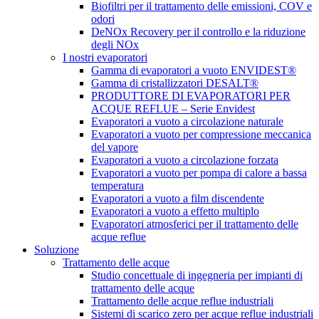
Biofiltri per il trattamento delle emissioni, COV e
odori
DeNOx Recovery per il controllo e la riduzione
degli NOx
I nostri evaporatori
Gamma di evaporatori a vuoto ENVIDEST®
Gamma di cristallizzatori DESALT®
PRODUTTORE DI EVAPORATORI PER
ACQUE REFLUE – Serie Envidest
Evaporatori a vuoto a circolazione naturale
Evaporatori a vuoto per compressione meccanica
del vapore
Evaporatori a vuoto a circolazione forzata
Evaporatori a vuoto per pompa di calore a bassa
temperatura
Evaporatori a vuoto a film discendente
Evaporatori a vuoto a effetto multiplo
Evaporatori atmosferici per il trattamento delle
acque reflue
Soluzione
Trattamento delle acque
Studio concettuale di ingegneria per impianti di
trattamento delle acque
Trattamento delle acque reflue industriali
Sistemi di scarico zero per acque reflue industriali