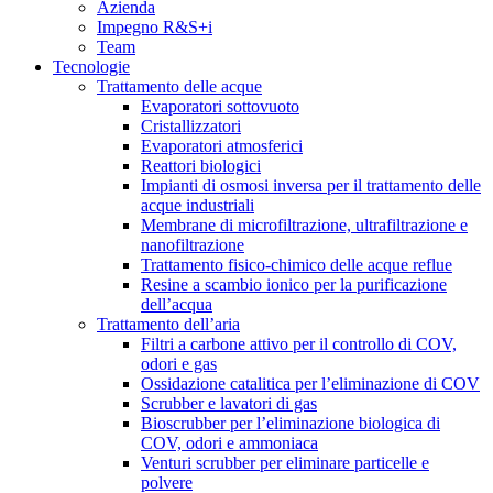
Azienda
Impegno R&S+i
Team
Tecnologie
Trattamento delle acque
Evaporatori sottovuoto
Cristallizzatori
Evaporatori atmosferici
Reattori biologici
Impianti di osmosi inversa per il trattamento delle
acque industriali
Membrane di microfiltrazione, ultrafiltrazione e
nanofiltrazione
Trattamento fisico-chimico delle acque reflue
Resine a scambio ionico per la purificazione
dell’acqua
Trattamento dell’aria
Filtri a carbone attivo per il controllo di COV,
odori e gas
Ossidazione catalitica per l’eliminazione di COV
Scrubber e lavatori di gas
Bioscrubber per l’eliminazione biologica di
COV, odori e ammoniaca
Venturi scrubber per eliminare particelle e
polvere