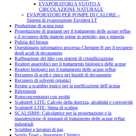
EVAPORATORI A VUOTO A
CIRCOLAZIONE NATURALE
EVAPORATORI PER POMPE DI CALORE –
Sistemi di evaporazione Envidest LT
Produzione di acqua pura
Progettazione di impianti per il trattamento delle acque reflue
e il recupero delle materie prime in petrolio, gas e mineria
Pulizia del biogas
Questionario informativo processo Chemirec® per il recupero
degli acidi di decapaggio
Raffinazione del litio con sistemi di cristallizzazione
Reattori anaerobici per il trattamento biologico delle acque
Reattori biologici per il trattamento delle acque reflue
Recupero di acidi e zinco nei liquidi di decapaggio
Recupero di solventi organici
Resine a scambio ionico per la purificazione dell’acqua
Riferimenti
Rotoconcentratori con zeoliti
Scalsim® LITE: Calcolo della durezza, alcalinità e corrosività
Scalsim® LITE: Stima di scaling
SCALSIM®: Calcolatrice per la progettazione e la
manutenzione di impianti di trattamento delle acque reflue
industriali
Scrubber e lavatori di gas
Sergio Tuset – Ingegnere Chimico