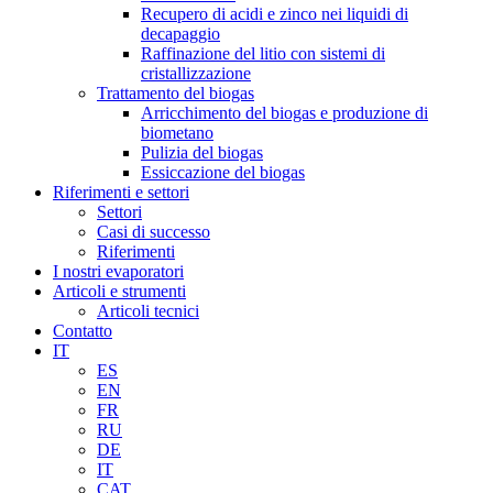
Recupero di acidi e zinco nei liquidi di
decapaggio
Raffinazione del litio con sistemi di
cristallizzazione
Trattamento del biogas
Arricchimento del biogas e produzione di
biometano
Pulizia del biogas
Essiccazione del biogas
Riferimenti e settori
Settori
Casi di successo
Riferimenti
I nostri evaporatori
Articoli e strumenti
Articoli tecnici
Contatto
IT
ES
EN
FR
RU
DE
IT
CAT