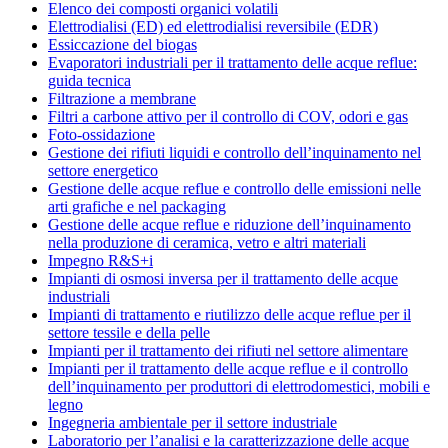
Elenco dei composti organici volatili
Elettrodialisi (ED) ed elettrodialisi reversibile (EDR)
Essiccazione del biogas
Evaporatori industriali per il trattamento delle acque reflue:
guida tecnica
Filtrazione a membrane
Filtri a carbone attivo per il controllo di COV, odori e gas
Foto-ossidazione
Gestione dei rifiuti liquidi e controllo dell’inquinamento nel
settore energetico
Gestione delle acque reflue e controllo delle emissioni nelle
arti grafiche e nel packaging
Gestione delle acque reflue e riduzione dell’inquinamento
nella produzione di ceramica, vetro e altri materiali
Impegno R&S+i
Impianti di osmosi inversa per il trattamento delle acque
industriali
Impianti di trattamento e riutilizzo delle acque reflue per il
settore tessile e della pelle
Impianti per il trattamento dei rifiuti nel settore alimentare
Impianti per il trattamento delle acque reflue e il controllo
dell’inquinamento per produttori di elettrodomestici, mobili e
legno
Ingegneria ambientale per il settore industriale
Laboratorio per l’analisi e la caratterizzazione delle acque