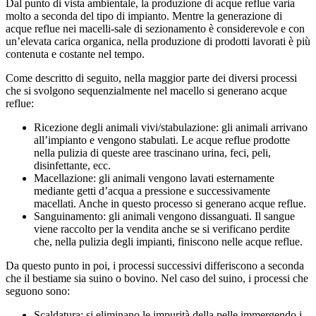
Dal punto di vista ambientale, la produzione di acque reflue varia
molto a seconda del tipo di impianto. Mentre la generazione di
acque reflue nei macelli-sale di sezionamento è considerevole e con
un’elevata carica organica, nella produzione di prodotti lavorati è più
contenuta e costante nel tempo.
Come descritto di seguito, nella maggior parte dei diversi processi
che si svolgono sequenzialmente nel macello si generano acque
reflue:
Ricezione degli animali vivi/stabulazione: gli animali arrivano
all’impianto e vengono stabulati. Le acque reflue prodotte
nella pulizia di queste aree trascinano urina, feci, peli,
disinfettante, ecc.
Macellazione: gli animali vengono lavati esternamente
mediante getti d’acqua a pressione e successivamente
macellati. Anche in questo processo si generano acque reflue.
Sanguinamento: gli animali vengono dissanguati. Il sangue
viene raccolto per la vendita anche se si verificano perdite
che, nella pulizia degli impianti, finiscono nelle acque reflue.
Da questo punto in poi, i processi successivi differiscono a seconda
che il bestiame sia suino o bovino. Nel caso del suino, i processi che
seguono sono:
Scaldatura: si eliminano le impurità della pelle immergendo i