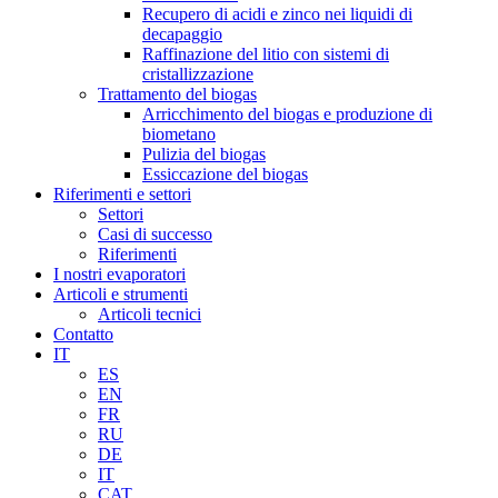
Recupero di acidi e zinco nei liquidi di
decapaggio
Raffinazione del litio con sistemi di
cristallizzazione
Trattamento del biogas
Arricchimento del biogas e produzione di
biometano
Pulizia del biogas
Essiccazione del biogas
Riferimenti e settori
Settori
Casi di successo
Riferimenti
I nostri evaporatori
Articoli e strumenti
Articoli tecnici
Contatto
IT
ES
EN
FR
RU
DE
IT
CAT