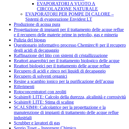
EVAPORATORI A VUOTO A
CIRCOLAZIONE NATURALE
EVAPORATORI PER POMPE DI CALORE –
Sistemi di evaporazione Envidest LT
Produzione di acqua pura
Progettazione di impianti per il trattamento delle acque reflue
e il recupero delle materie prime in petrolio, gas e mineria
Pulizia del biogas
Questionario informativo processo Chemirec® per il recupero
degli acidi di decapaggio
Raffinazione del litio con sistemi di cristallizzazione
Reattori anaerobici per il trattamento biologico delle acque
Reattori biologici per il trattamento delle acque reflue
Recupero di acidi e zinco nei liquidi di decapaggio
Recupero di solventi organici
Resine a scambio ionico per la purificazione dell’acqua
Riferimenti
Rotoconcentratori con zeoliti
Scalsim® LITE: Calcolo della durezza, alcalinità e corrosività
Scalsim® LITE: Stima di scaling
SCALSIM®: Calcolatrice per la progettazione e la
manutenzione di impianti di trattamento delle acque reflue
industriali
Scrubber e lavatori di gas
Sergio Tuset – Ingegnere Chimico