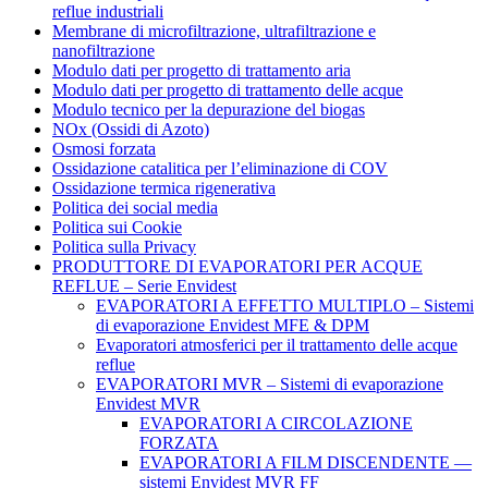
reflue industriali
Membrane di microfiltrazione, ultrafiltrazione e
nanofiltrazione
Modulo dati per progetto di trattamento aria
Modulo dati per progetto di trattamento delle acque
Modulo tecnico per la depurazione del biogas
NOx (Ossidi di Azoto)
Osmosi forzata
Ossidazione catalitica per l’eliminazione di COV
Ossidazione termica rigenerativa
Politica dei social media
Politica sui Cookie
Politica sulla Privacy
PRODUTTORE DI EVAPORATORI PER ACQUE
REFLUE – Serie Envidest
EVAPORATORI A EFFETTO MULTIPLO – Sistemi
di evaporazione Envidest MFE & DPM
Evaporatori atmosferici per il trattamento delle acque
reflue
EVAPORATORI MVR – Sistemi di evaporazione
Envidest MVR
EVAPORATORI A CIRCOLAZIONE
FORZATA
EVAPORATORI A FILM DISCENDENTE —
sistemi Envidest MVR FF