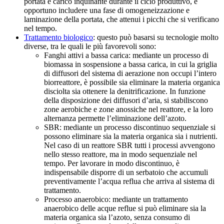
portata e carico inquinante durante il ciclo produttivo, è
opportuno includere una fase di omogeneizzazione e
laminazione della portata, che attenui i picchi che si verificano
nel tempo.
Trattamento biologico
: questo può basarsi su tecnologie molto
diverse, tra le quali le più favorevoli sono:
Fanghi attivi a bassa carica: mediante un processo di
biomassa in sospensione a bassa carica, in cui la griglia
di diffusori del sistema di aerazione non occupi l’intero
biorreattore, è possibile sia eliminare la materia organica
disciolta sia ottenere la denitrificazione. In funzione
della disposizione dei diffusori d’aria, si stabiliscono
zone aerobiche e zone anossiche nel reattore, e la loro
alternanza permette l’eliminazione dell’azoto.
SBR: mediante un processo discontinuo sequenziale si
possono eliminare sia la materia organica sia i nutrienti.
Nel caso di un reattore SBR tutti i processi avvengono
nello stesso reattore, ma in modo sequenziale nel
tempo. Per lavorare in modo discontinuo, è
indispensabile disporre di un serbatoio che accumuli
preventivamente l’acqua reflua che arriva al sistema di
trattamento.
Processo anaerobico: mediante un trattamento
anaerobico delle acque reflue si può eliminare sia la
materia organica sia l’azoto, senza consumo di