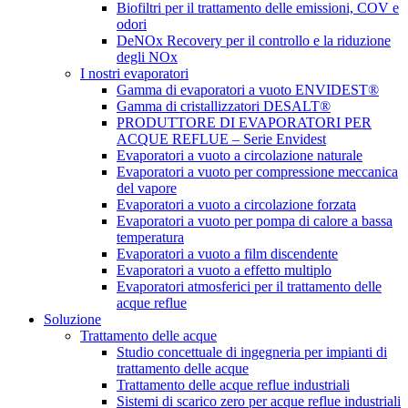
Biofiltri per il trattamento delle emissioni, COV e
odori
DeNOx Recovery per il controllo e la riduzione
degli NOx
I nostri evaporatori
Gamma di evaporatori a vuoto ENVIDEST®
Gamma di cristallizzatori DESALT®
PRODUTTORE DI EVAPORATORI PER
ACQUE REFLUE – Serie Envidest
Evaporatori a vuoto a circolazione naturale
Evaporatori a vuoto per compressione meccanica
del vapore
Evaporatori a vuoto a circolazione forzata
Evaporatori a vuoto per pompa di calore a bassa
temperatura
Evaporatori a vuoto a film discendente
Evaporatori a vuoto a effetto multiplo
Evaporatori atmosferici per il trattamento delle
acque reflue
Soluzione
Trattamento delle acque
Studio concettuale di ingegneria per impianti di
trattamento delle acque
Trattamento delle acque reflue industriali
Sistemi di scarico zero per acque reflue industriali