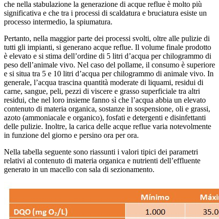
che nella stabulazione la generazione di acque reflue è molto più
significativa e che tra i processi di scaldatura e bruciatura esiste un
processo intermedio, la spiumatura.
Pertanto, nella maggior parte dei processi svolti, oltre alle pulizie di
tutti gli impianti, si generano acque reflue. Il volume finale prodotto
è elevato e si stima dell’ordine di 5 litri d’acqua per chilogrammo di
peso dell’animale vivo. Nel caso del pollame, il consumo è superiore
e si situa tra 5 e 10 litri d’acqua per chilogrammo di animale vivo. In
generale, l’acqua trascina quantità moderate di liquami, residui di
carne, sangue, peli, pezzi di viscere e grasso superficiale tra altri
residui, che nel loro insieme fanno sì che l’acqua abbia un elevato
contenuto di materia organica, sostanze in sospensione, oli e grassi,
azoto (ammoniacale e organico), fosfati e detergenti e disinfettanti
delle pulizie. Inoltre, la carica delle acque reflue varia notevolmente
in funzione del giorno e persino ora per ora.
Nella tabella seguente sono riassunti i valori tipici dei parametri
relativi al contenuto di materia organica e nutrienti dell’effluente
generato in un macello con sala di sezionamento.