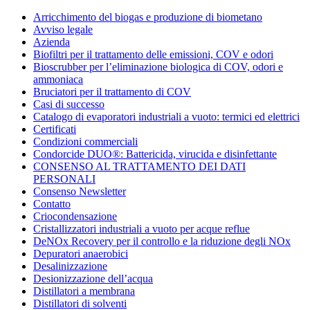
Condorchem
Arricchimento del biogas e produzione di biometano
Enviro
Avviso legale
Solutions
Azienda
Biofiltri per il trattamento delle emissioni, COV e odori
Bioscrubber per l’eliminazione biologica di COV, odori e
ammoniaca
Bruciatori per il trattamento di COV
Casi di successo
Catalogo di evaporatori industriali a vuoto: termici ed elettrici
Certificati
Condizioni commerciali
Condorcide DUO®: Battericida, virucida e disinfettante
CONSENSO AL TRATTAMENTO DEI DATI
PERSONALI
Consenso Newsletter
Contatto
Criocondensazione
Cristallizzatori industriali a vuoto per acque reflue
DeNOx Recovery per il controllo e la riduzione degli NOx
Depuratori anaerobici
Desalinizzazione
Desionizzazione dell’acqua
Distillatori a membrana
Distillatori di solventi