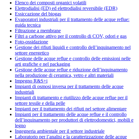
Elenco dei composti organici volatili
Elettrodialisi (ED) ed elettrodialisi reversibile (EDR)
Essiccazione del biogas
Evaporatori industriali per il trattamento delle acque reflue:
guida tecnica
Filtrazione a membrane
Filtri a carbone attivo per il controllo di COV, odori e gas
Foto-ossidazione
Gestione dei rifiuti liquidi e controllo dell’inquinamento nel
settore energetico
Gestione delle acque reflue e controllo delle emissioni nelle
arti grafiche e nel packaging
Gestione delle acque reflue e riduzione dell’inquinamento
nella produzione di ceramica, vetro e altri materiali
Impegno R&S+i
Impianti di osmosi inversa per il trattamento delle acque
industriali
Impianti di trattamento e riutilizzo delle acque reflue per il
settore tessile e della pelle
Impianti per il trattamento dei rifiuti nel settore alimentare
Impianti per il trattamento delle acque reflue e il controllo
dell’inquinamento per produttori di elettrodomestici, mobili e
legno
Ingegneria ambientale per il settore industriale
Laboratorio per l’analisi e la caratterizzazione delle acque