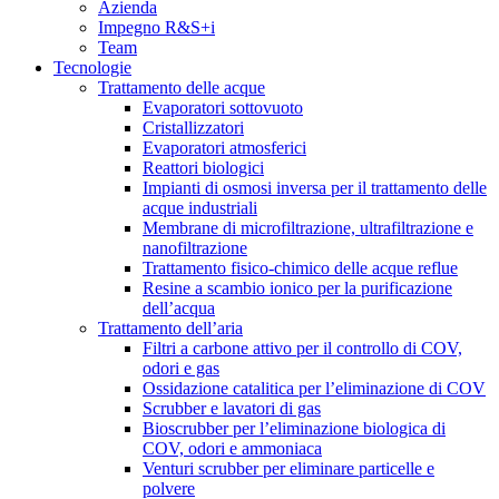
Azienda
Impegno R&S+i
Team
Tecnologie
Trattamento delle acque
Evaporatori sottovuoto
Cristallizzatori
Evaporatori atmosferici
Reattori biologici
Impianti di osmosi inversa per il trattamento delle
acque industriali
Membrane di microfiltrazione, ultrafiltrazione e
nanofiltrazione
Trattamento fisico-chimico delle acque reflue
Resine a scambio ionico per la purificazione
dell’acqua
Trattamento dell’aria
Filtri a carbone attivo per il controllo di COV,
odori e gas
Ossidazione catalitica per l’eliminazione di COV
Scrubber e lavatori di gas
Bioscrubber per l’eliminazione biologica di
COV, odori e ammoniaca
Venturi scrubber per eliminare particelle e
polvere