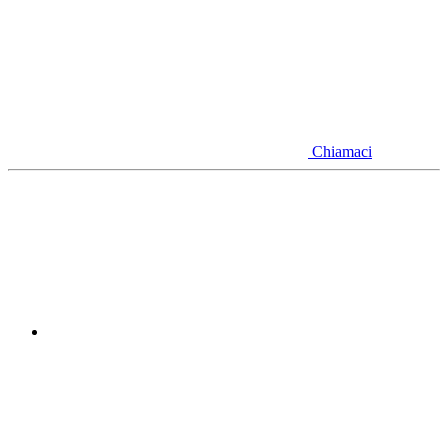
Chiamaci
Youtube
Linkedin