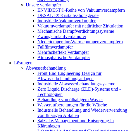
Unsere verdampfer
ENVIDEST®-Reihe von Vakuumverdampfern
DESALT® Kristallisationsgeräte
Industrielle Vakuumverdampfer
Vakuumverdampfer mit natürlicher Zirkulation
Mechanische Dampfverdichtungssysteme
Zwangsumlaufverdampfer
Niedertemperatur-Wärmepumpenverdampfern
Fallfilmverdampfer
Mehrfacheffekt-Verdampfer
Atmosphärische Verdampfer
Lösungen
Abwasserbehandlung
Front-End-Engineering-Design für
Abwasserbehandlungsanlagen
Industrielle Abwasserbehandlungssysteme
Zero Liquid Discharge (ZLD)-Systeme und -
Technologien
Behandlung von ölhaltigem Wasser
Wasseraufbereitungen für die Wäsche
Industrielle Behandlung und Wiederverwendung
von flüssigen Abfällen
Salzlake-Management und Entsorgung in
Kläranlagen