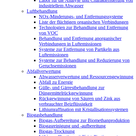
Labor für die Analyse und Charakterisierung von
industriellem Abwasser
Luftbehandlung
NOx-Minderungs- und Entfernungssysteme
Liste der flüchtigen organischen Verbindungen
Technologien zur Behandlung und Entfernung
von VOC
Behandlung und Entfernung anorganischer
Verbindungen in Luftemissionen
Systeme zur Entfernung von Partikeln aus
Luftemissionen
Systeme zur Behandlung und Reduzierung von
Geruchsemissionen
Abfallverwertung
Abwasserverwertung und Ressourcengewinnung
Abfall zu Energie
Gülle- und Gärrestbehandlung zur
Düngemittelrückgewinnung
Rückgewinnung von Säuren und Zink aus
verbrauchter Beizflüssigkeit
Lithiumraffination mit Kristallisationssystemen
Biogasbehandlung
Biogas-Aufbereitung zur Biomethanproduktion
Biogasreinigung und -aufbereitung
Biogas-Trocknung