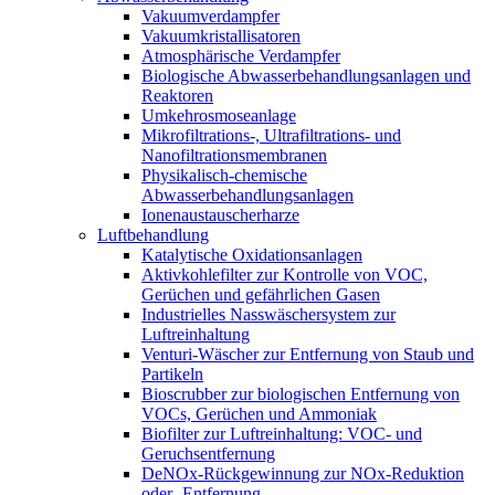
Vakuumverdampfer
Vakuumkristallisatoren
Atmosphärische Verdampfer
Biologische Abwasserbehandlungsanlagen und
Reaktoren
Umkehrosmoseanlage
Mikrofiltrations-, Ultrafiltrations- und
Nanofiltrationsmembranen
Physikalisch-chemische
Abwasserbehandlungsanlagen
Ionenaustauscherharze
Luftbehandlung
Katalytische Oxidationsanlagen
Aktivkohlefilter zur Kontrolle von VOC,
Gerüchen und gefährlichen Gasen
Industrielles Nasswäschersystem zur
Luftreinhaltung
Venturi-Wäscher zur Entfernung von Staub und
Partikeln
Bioscrubber zur biologischen Entfernung von
VOCs, Gerüchen und Ammoniak
Biofilter zur Luftreinhaltung: VOC- und
Geruchsentfernung
DeNOx-Rückgewinnung zur NOx-Reduktion
oder -Entfernung