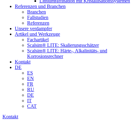
Lithiumraffination mit Kristallisationssystemen
Referenzen und Branchen
Branchen
Fallstudien
Referenzen
Unsere verdampfer
Artikel und Werkzeuge
Fachartikel
Scalsim® LITE: Skalierungsschätzer
Scalsim® LITE: Härte-, Alkalinitäts- und
Korrosionsrechner
Kontakt
DE
ES
EN
FR
RU
DE
IT
CAT
Kontakt