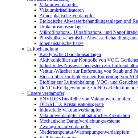
Vakuumverdampfer
Vakuumkristallisatoren
Atmosphärische Verdampfer
Biologische Abwasserbehandlungsanlagen und Re
Umkehrosmoseanlage
Mikrofiltrations-, Ultrafiltrations- und Nanofiltra
Physikalisch-chemische Abwasserbehandlungsanl
Ionenaustauscherharze
Luftbehandlung
Katalytische Oxidationsanlagen
Aktivkohlefilter zur Kontrolle von VOC, Gerüche
Industrielles Nasswäschersystem zur Luftreinhaltu
Venturi-Wäscher zur Entfernung von Staub und Pa
Bioscrubber zur biologischen Entfernung von 
Biofilter zur Luftreinhaltung: VOC- und Geruchse
DeNOx-Rückgewinnung zur NOx-Reduktion oder
Unsere verdampfer
ENVIDEST®-Reihe von Vakuumverdampfern
DESALT® Kristallisationsgeräte
Industrielle Vakuumverdampfer
Vakuumverdampfer mit natürlicher Zirkulation
Mechanische Dampfverdichtungssysteme
Zwangsumlaufverdampfer
Niedertemperatur-Wärmepumpenverdampfern
Fallfilmverdampfer