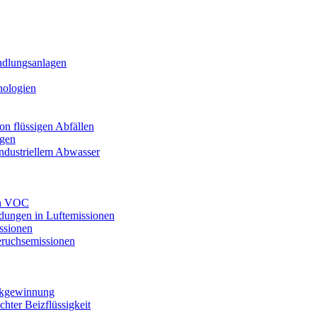
ndlungsanlagen
nologien
n flüssigen Abfällen
agen
industriellem Abwasser
on VOC
dungen in Luftemissionen
ssionen
ruchsemissionen
ückgewinnung
ter Beizflüssigkeit