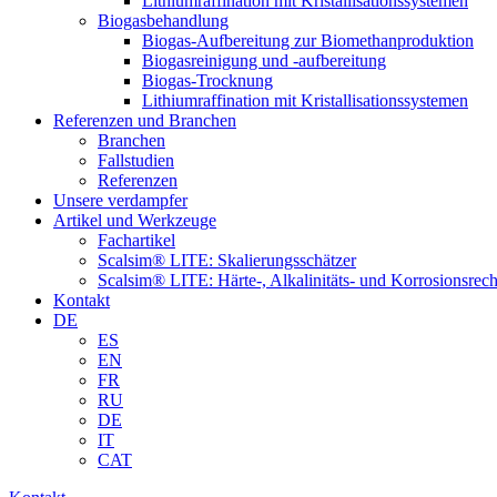
Lithiumraffination mit Kristallisationssystemen
Biogasbehandlung
Biogas-Aufbereitung zur Biomethanproduktion
Biogasreinigung und -aufbereitung
Biogas-Trocknung
Lithiumraffination mit Kristallisationssystemen
Referenzen und Branchen
Branchen
Fallstudien
Referenzen
Unsere verdampfer
Artikel und Werkzeuge
Fachartikel
Scalsim® LITE: Skalierungsschätzer
Scalsim® LITE: Härte-, Alkalinitäts- und Korrosionsrec
Kontakt
DE
ES
EN
FR
RU
DE
IT
CAT