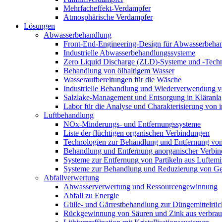
Mehrfacheffekt-Verdampfer
Atmosphärische Verdampfer
Lösungen
Abwasserbehandlung
Front-End-Engineering-Design für Abwasserbeha
Industrielle Abwasserbehandlungssysteme
Zero Liquid Discharge (ZLD)-Systeme und -Tech
Behandlung von ölhaltigem Wasser
Wasseraufbereitungen für die Wäsche
Industrielle Behandlung und Wiederverwendung vo
Salzlake-Management und Entsorgung in Kläranl
Labor für die Analyse und Charakterisierung von 
Luftbehandlung
NOx-Minderungs- und Entfernungssysteme
Liste der flüchtigen organischen Verbindungen
Technologien zur Behandlung und Entfernung v
Behandlung und Entfernung anorganischer Verbin
Systeme zur Entfernung von Partikeln aus Luftemi
Systeme zur Behandlung und Reduzierung von Ge
Abfallverwertung
Abwasserverwertung und Ressourcengewinnung
Abfall zu Energie
Gülle- und Gärrestbehandlung zur Düngemittelr
Rückgewinnung von Säuren und Zink aus verbrauch