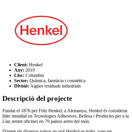
Client:
Henkel
Any:
2019
Lloc:
Colombia
Sector:
Química, farmàcia i cosmètica
Divisió:
Aigües residuals industrials
Descripció del projecte
Fundat el 1876 per Fritz Henkel, a Alemanya, Henkel és considerat
líder mundial en Tecnologies Adhesives, Bellesa i Productes per a la
Llar, tenint oficines en 79 països arreu del món.
D'entre els diversos països en què Henkel es troba, vam ser