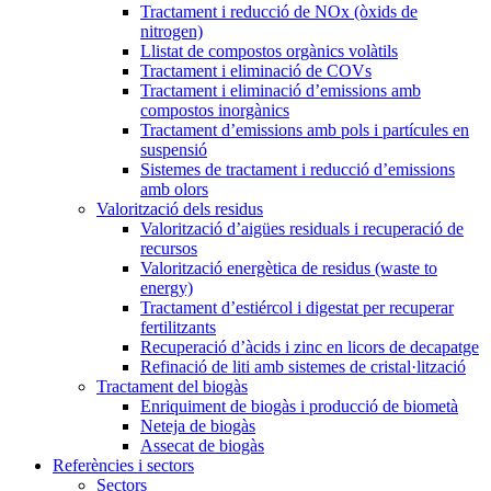
Tractament i reducció de NOx (òxids de
nitrogen)
Llistat de compostos orgànics volàtils
Tractament i eliminació de COVs
Tractament i eliminació d’emissions amb
compostos inorgànics
Tractament d’emissions amb pols i partícules en
suspensió
Sistemes de tractament i reducció d’emissions
amb olors
Valorització dels residus
Valorització d’aigües residuals i recuperació de
recursos
Valorització energètica de residus (waste to
energy)
Tractament d’estiércol i digestat per recuperar
fertilitzants
Recuperació d’àcids i zinc en licors de decapatge
Refinació de liti amb sistemes de cristal·lització
Tractament del biogàs
Enriquiment de biogàs i producció de biometà
Neteja de biogàs
Assecat de biogàs
Referències i sectors
Sectors