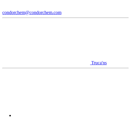
condorchem@condorchem.com
Truca'ns
Youtube
Linkedin