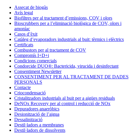
Condorchem
Assecat de biogàs
Enviro
Avís legal
Solutions
Biofiltres per al tractament d’emissions, COV i olors
Bioscrubbers per a l’eliminació biològica de COV, olors i
amoníac
Casos d’èxit
Catàleg d’evaporadors industrials al buit: tèrmics i elèctrics
Certificats
Combustors per al tractament de COV
Compromís I+D+i
Condicions comercials
Condorcide DUO®: Bactericida, virucida i desinfectant
Consentiment Newsletter
CONSENTIMENT PER AL TRACTAMENT DE DADES
PERSONALS
Contacte
Criocondensació
Cristalitzadors industrials al buit per a aigües residuals
DeNOx Recovery per al control i reducció de NOx
Depuradores anaeròbics
Desionització de l’aigua
Dessalinització
Destil·ladors a membranes
Destil·ladors de dissolvents