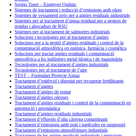
Sergio Tuset – Enginyer Químic
Sistemes de tractament i reducció d’emissions amb olors
Sistemes de vessament zero per a aigües residuals industrials
Sistemes per al tractament d’aigua residual per a gestors de
residus i abocadors de RSU
Sistemes per al tractament de salmorres industrials
Solucions i tecnologies per al tractament d’aigües
Solucions per a la gestió d’aigües residuals i control de la
contaminació atmosfèrica en química, farmàcia i cosmètica
Solucions per tractar aigües residuals i contaminació
atmosfèrica a les indústries metal·lúrgica i de maquinària
Tecnologies per al tractament d’aigües industrials
Tecnologies per al tractament de l’aire
TEST – Formulari Projecte Aigua
Tractament d’estiércol i digestat per recuperar fertilitzants
Tractament d’aigües
Tractament d’aigües de rentat
Tractament d’aigües oleoses
Tractament d’aigües residuals i control de la contaminació en
automoció i aeronàutica
Tractament d’aigües residuals industrials
Tractament d’efluents d’alta càrrega contaminant
Tractament d’emissions amb pols i partícules en suspensió
Tractament d’emissions atmosfèriques industrials
Tractament de les aigües residuals industrials i emissions