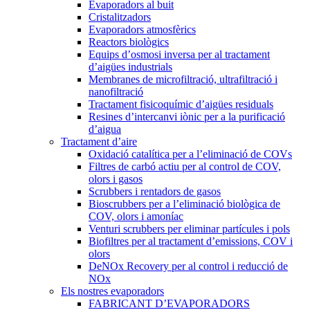
Evaporadors al buit
Cristalitzadors
Evaporadors atmosfèrics
Reactors biològics
Equips d’osmosi inversa per al tractament
d’aigües industrials
Membranes de microfiltració, ultrafiltració i
nanofiltració
Tractament fisicoquímic d’aigües residuals
Resines d’intercanvi iònic per a la purificació
d’aigua
Tractament d’aire
Oxidació catalítica per a l’eliminació de COVs
Filtres de carbó actiu per al control de COV,
olors i gasos
Scrubbers i rentadors de gasos
Bioscrubbers per a l’eliminació biològica de
COV, olors i amoníac
Venturi scrubbers per eliminar partícules i pols
Biofiltres per al tractament d’emissions, COV i
olors
DeNOx Recovery per al control i reducció de
NOx
Els nostres evaporadors
FABRICANT D’EVAPORADORS