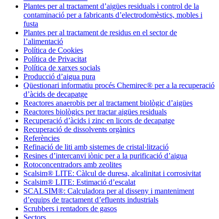
Plantes per al tractament d’aigües residuals i control de la
contaminació per a fabricants d’electrodomèstics, mobles i
fusta
Plantes per al tractament de residus en el sector de
l’alimentació
Política de Cookies
Política de Privacitat
Política de xarxes socials
Producció d’aigua pura
Qüestionari informatiu procés Chemirec® per a la recuperació
d’àcids de decapatge
Reactores anaerobis per al tractament biològic d’aigües
Reactores biològics per tractar aigües residuals
Recuperació d’àcids i zinc en licors de decapatge
Recuperació de dissolvents orgànics
Referències
Refinació de liti amb sistemes de cristal·lització
Resines d’intercanvi iònic per a la purificació d’aigua
Rotoconcentradors amb zeolites
Scalsim® LITE: Càlcul de duresa, alcalinitat i corrosivitat
Scalsim® LITE: Estimació d’escalat
SCALSIM®: Calculadora per al disseny i manteniment
d’equips de tractament d’efluents industrials
Scrubbers i rentadors de gasos
Sectors