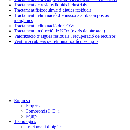
Tractament de residus líquids industrials
Tractament fisicoquímic d’aigües residuals
Tractament i eliminació d’emissions amb compostos
inorgànics
Tractament i eliminació de COVs
Tractament i reducció de NOx (òxids de nitrogen)
Valorització d’aigües residuals i recuperació de recursos
Venturi scrubbers per eliminar partícules i pols
Menú
Empresa
Empresa
Compromís I+D+i
Equip
Tecnologies
Tractament d’aigües