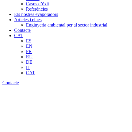
Casos d’èxit
Referències
Els nostres evaporadors
Articles i eines
Enginyeria ambiental per al sector industrial
Contacte
CAT
ES
EN
FR
RU
DE
IT
CAT
Contacte