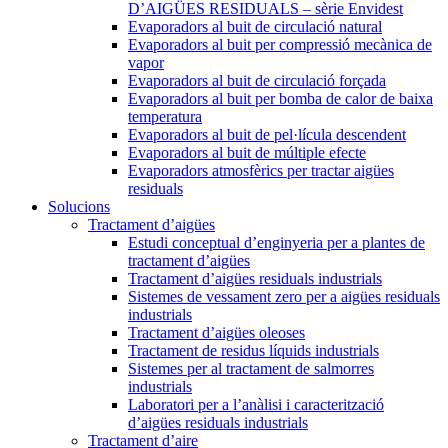
D’AIGÜES RESIDUALS – sèrie Envidest
Evaporadors al buit de circulació natural
Evaporadors al buit per compressió mecànica de
vapor
Evaporadors al buit de circulació forçada
Evaporadors al buit per bomba de calor de baixa
temperatura
Evaporadors al buit de pel·lícula descendent
Evaporadors al buit de múltiple efecte
Evaporadors atmosfèrics per tractar aigües
residuals
Solucions
Tractament d’aigües
Estudi conceptual d’enginyeria per a plantes de
tractament d’aigües
Tractament d’aigües residuals industrials
Sistemes de vessament zero per a aigües residuals
industrials
Tractament d’aigües oleoses
Tractament de residus líquids industrials
Sistemes per al tractament de salmorres
industrials
Laboratori per a l’anàlisi i caracterització
d’aigües residuals industrials
Tractament d’aire