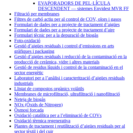
EVAPORADORS DE PEL·LÍCULA
DESCENDENT — sistemes Envidest MVR FF
Filtració per membranes
Filtres de carbó actiu per al control de COV, olors i gasos
Formulari de dades per a projecte de tractament d’aigües
Formulari de dades per a projecte de tractament d’aire
Formulari tècnic per a la depuració de biogàs
Foto-oxidació
Gestió d’aigües residuals i control d’emissions en arts
gràfiques i packaging
Gestió d’aigües residuals i reducció de la contaminació en la
producció de ceràmica, vidre i altres materials
Gestió de residus líquids i control de la contaminació en el
sector energètic
Laboratori per a l’anàlisi i caracterització d’aigües residuals
industrials
Llistat de compostos orgànics volàtils
Membranes de microfiltració, ultrafiltració i nanofiltració
Neteja de biogàs
NOx (Òxids de Nitrogen)
Òsmosi forçada
Oxidació catalítica per a l’eliminació de COVs
Oxidació tèrmica regenerativa
Plantes de tractament i reutilització d’aigües residuals per al
sector tèxtil i del cuir