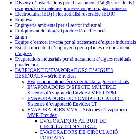
Disseny d’instal·lacions per al tractament d’aigües residuals i
recuperació de matèries primeres en petroli, gas i mineria
Electrodiàlisi (ED) i electrodiàlisi reversible (EDR)
Empresa
Enginyeria ambiental per al sector industrial
Enriquiment de biogàs i producció de biometà
Equip
Equips d’osmosi inversa per al tractament d’aigües industrials
Estudi conceptual d’enginyeria per a plantes de tractament
d’aigües
Evaporadors industrials per al tractament d’aigües residuals:
guia tècnica
FABRICANT D’EVAPORADORS D’AIGÜES
RESIDUALS – sèrie Envidest
Evaporadors atmosfèrics per tractar aigües residuals
EVAPORADORS D’EFECTE MÚLTIPLE –
Sistemes d’evaporació Envidest MFE i DPM
EVAPORADORS DE BOMBA DE CALOR –
Sistemes d’evaporació Envidest LT
EVAPORADORS MVR – Sistemes d’evaporació
MVR Envidest
EVAPORADORS AL BUIT DE
CIRCULACIÓ NATURAL
EVAPORADORS DE CIRCULACIÓ
FORÇADA