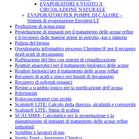
EVAPORATORI A VUOTO A
CIRCOLAZIONE NATURALE
EVAPORATORI PER POMPE DI CALORE –
Sistemi di evaporazione Envidest LT
Produzione di acqua pura
Progettazione di impianti per il trattamento delle acque reflue
e il recupero delle materie prime in petrolio, gas e mineria
Pulizia del biogas
Questionario informativo processo Chemirec® per il recupero
degli acidi di decapaggio
Raffinazione del litio con sistemi di cristallizzazione
Reattori anaerobici per il trattamento biologico delle acque
Reattori biologici per il trattamento delle acque reflue
Recupero di acidi e zinco nei liquidi di decapaggio
Recupero di solventi organici
Resine a scambio ionico per la purificazione dell’acqua
Riferimenti
Rotoconcentratori con zeoliti
Scalsim® LITE: Calcolo della durezza, alcalinità e corrosività
Scalsim® LITE: Stima di scaling
SCALSIM®: Calcolatrice per la progettazione e la
manutenzione di impianti di trattamento delle acque reflue
industriali
Scrubber e lavatori di gas
Sergio Tuset – Ingegnere Chimico