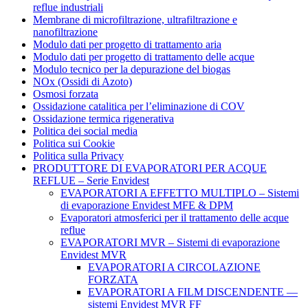
reflue industriali
Membrane di microfiltrazione, ultrafiltrazione e
nanofiltrazione
Modulo dati per progetto di trattamento aria
Modulo dati per progetto di trattamento delle acque
Modulo tecnico per la depurazione del biogas
NOx (Ossidi di Azoto)
Osmosi forzata
Ossidazione catalitica per l’eliminazione di COV
Ossidazione termica rigenerativa
Politica dei social media
Politica sui Cookie
Politica sulla Privacy
PRODUTTORE DI EVAPORATORI PER ACQUE
REFLUE – Serie Envidest
EVAPORATORI A EFFETTO MULTIPLO – Sistemi
di evaporazione Envidest MFE & DPM
Evaporatori atmosferici per il trattamento delle acque
reflue
EVAPORATORI MVR – Sistemi di evaporazione
Envidest MVR
EVAPORATORI A CIRCOLAZIONE
FORZATA
EVAPORATORI A FILM DISCENDENTE —
sistemi Envidest MVR FF