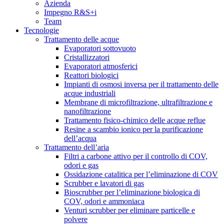
Azienda
Impegno R&S+i
Team
Tecnologie
Trattamento delle acque
Evaporatori sottovuoto
Cristallizzatori
Evaporatori atmosferici
Reattori biologici
Impianti di osmosi inversa per il trattamento delle
acque industriali
Membrane di microfiltrazione, ultrafiltrazione e
nanofiltrazione
Trattamento fisico-chimico delle acque reflue
Resine a scambio ionico per la purificazione
dell’acqua
Trattamento dell’aria
Filtri a carbone attivo per il controllo di COV,
odori e gas
Ossidazione catalitica per l’eliminazione di COV
Scrubber e lavatori di gas
Bioscrubber per l’eliminazione biologica di
COV, odori e ammoniaca
Venturi scrubber per eliminare particelle e
polvere