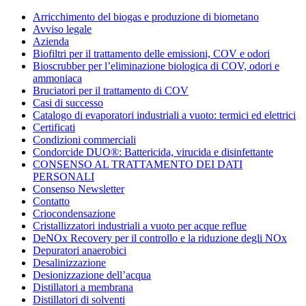
Condorchem
Arricchimento del biogas e produzione di biometano
Enviro
Avviso legale
Solutions
Azienda
Biofiltri per il trattamento delle emissioni, COV e odori
Bioscrubber per l’eliminazione biologica di COV, odori e
ammoniaca
Bruciatori per il trattamento di COV
Casi di successo
Catalogo di evaporatori industriali a vuoto: termici ed elettrici
Certificati
Condizioni commerciali
Condorcide DUO®: Battericida, virucida e disinfettante
CONSENSO AL TRATTAMENTO DEI DATI
PERSONALI
Consenso Newsletter
Contatto
Criocondensazione
Cristallizzatori industriali a vuoto per acque reflue
DeNOx Recovery per il controllo e la riduzione degli NOx
Depuratori anaerobici
Desalinizzazione
Desionizzazione dell’acqua
Distillatori a membrana
Distillatori di solventi