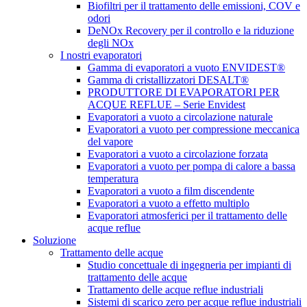
Biofiltri per il trattamento delle emissioni, COV e
odori
DeNOx Recovery per il controllo e la riduzione
degli NOx
I nostri evaporatori
Gamma di evaporatori a vuoto ENVIDEST®
Gamma di cristallizzatori DESALT®
PRODUTTORE DI EVAPORATORI PER
ACQUE REFLUE – Serie Envidest
Evaporatori a vuoto a circolazione naturale
Evaporatori a vuoto per compressione meccanica
del vapore
Evaporatori a vuoto a circolazione forzata
Evaporatori a vuoto per pompa di calore a bassa
temperatura
Evaporatori a vuoto a film discendente
Evaporatori a vuoto a effetto multiplo
Evaporatori atmosferici per il trattamento delle
acque reflue
Soluzione
Trattamento delle acque
Studio concettuale di ingegneria per impianti di
trattamento delle acque
Trattamento delle acque reflue industriali
Sistemi di scarico zero per acque reflue industriali