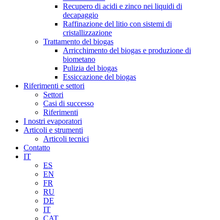
Recupero di acidi e zinco nei liquidi di
decapaggio
Raffinazione del litio con sistemi di
cristallizzazione
Trattamento del biogas
Arricchimento del biogas e produzione di
biometano
Pulizia del biogas
Essiccazione del biogas
Riferimenti e settori
Settori
Casi di successo
Riferimenti
I nostri evaporatori
Articoli e strumenti
Articoli tecnici
Contatto
IT
ES
EN
FR
RU
DE
IT
CAT