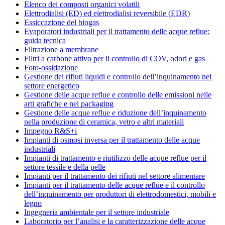
Elenco dei composti organici volatili
Elettrodialisi (ED) ed elettrodialisi reversibile (EDR)
Essiccazione del biogas
Evaporatori industriali per il trattamento delle acque reflue:
guida tecnica
Filtrazione a membrane
Filtri a carbone attivo per il controllo di COV, odori e gas
Foto-ossidazione
Gestione dei rifiuti liquidi e controllo dell’inquinamento nel
settore energetico
Gestione delle acque reflue e controllo delle emissioni nelle
arti grafiche e nel packaging
Gestione delle acque reflue e riduzione dell’inquinamento
nella produzione di ceramica, vetro e altri materiali
Impegno R&S+i
Impianti di osmosi inversa per il trattamento delle acque
industriali
Impianti di trattamento e riutilizzo delle acque reflue per il
settore tessile e della pelle
Impianti per il trattamento dei rifiuti nel settore alimentare
Impianti per il trattamento delle acque reflue e il controllo
dell’inquinamento per produttori di elettrodomestici, mobili e
legno
Ingegneria ambientale per il settore industriale
Laboratorio per l’analisi e la caratterizzazione delle acque