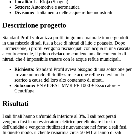
Località:
La Rioja (Spagna)
Settore:
Automotive e aeronautica
Divisione:
Trattamento delle acque reflue industriali
Descrizione progetto
Standard Profil vulcanizza profili in gomma naturale immergendoli
in una miscela di sali fusi a base di nitrati di litio e potassio. Dopo
l'immersione, i profili vengono risciacquati con acqua in una cascata
a controcorrente, il primo risciacquo contiene un alto contenuto di
nitrati, che è impossibile trattare con le acque reflue municipali.
Richiesta:
Standard Profil aveva bisogno di una soluzione per
trovare un modo di riutilizzare le acque reflue ed evitare lo
scarico a causa del loro alto contenuto di nitrati.
Soluzione:
ENVIDEST MVR FF 1000 + Essiccatore +
Centrifuga
Risultati
I sali finali hanno un'umidità inferiore al 3%. I sali recuperati
vengono fusi in un essiccatore elettrico per eliminare il resto
dell'umidità e vengono riutilizzati nuovamente nel forno a sali fusi.
In questo modo, il cliente risparmia circa 50 MT all'anno di sali