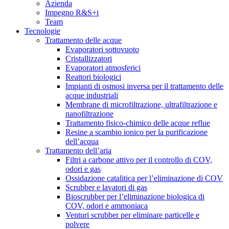
Azienda
Impegno R&S+i
Team
Tecnologie
Trattamento delle acque
Evaporatori sottovuoto
Cristallizzatori
Evaporatori atmosferici
Reattori biologici
Impianti di osmosi inversa per il trattamento delle
acque industriali
Membrane di microfiltrazione, ultrafiltrazione e
nanofiltrazione
Trattamento fisico-chimico delle acque reflue
Resine a scambio ionico per la purificazione
dell’acqua
Trattamento dell’aria
Filtri a carbone attivo per il controllo di COV,
odori e gas
Ossidazione catalitica per l’eliminazione di COV
Scrubber e lavatori di gas
Bioscrubber per l’eliminazione biologica di
COV, odori e ammoniaca
Venturi scrubber per eliminare particelle e
polvere