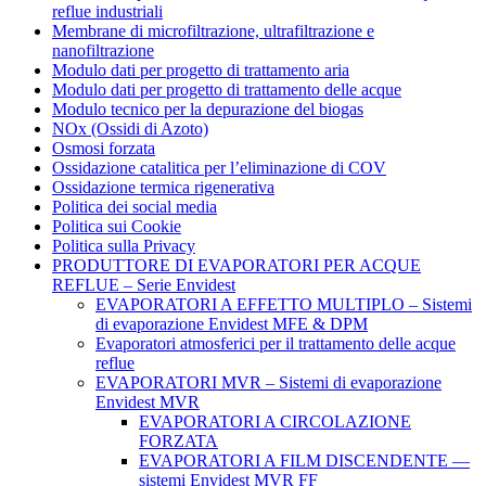
reflue industriali
Membrane di microfiltrazione, ultrafiltrazione e
nanofiltrazione
Modulo dati per progetto di trattamento aria
Modulo dati per progetto di trattamento delle acque
Modulo tecnico per la depurazione del biogas
NOx (Ossidi di Azoto)
Osmosi forzata
Ossidazione catalitica per l’eliminazione di COV
Ossidazione termica rigenerativa
Politica dei social media
Politica sui Cookie
Politica sulla Privacy
PRODUTTORE DI EVAPORATORI PER ACQUE
REFLUE – Serie Envidest
EVAPORATORI A EFFETTO MULTIPLO – Sistemi
di evaporazione Envidest MFE & DPM
Evaporatori atmosferici per il trattamento delle acque
reflue
EVAPORATORI MVR – Sistemi di evaporazione
Envidest MVR
EVAPORATORI A CIRCOLAZIONE
FORZATA
EVAPORATORI A FILM DISCENDENTE —
sistemi Envidest MVR FF