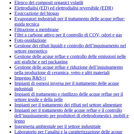
Elenco dei composti organici volatili
Elettrodialisi (ED) ed elettrodialisi reversibile (EDR)
Essiccazione del biogas
Evaporatori industriali per il trattamento delle acque reflue:
guida tecnica
Filtrazione a membrane
Filtri a carbone attivo per il controllo di COV, odori e gas
Foto-ossidazione
Gestione dei rifiuti liquidi e controllo dell’inquinamento nel
settore energetico
Gestione delle acque reflue e controllo delle emissioni nelle
arti grafiche e nel packaging
Gestione delle acque reflue e riduzione dell’inquinamento
nella produzione di ceramica, vetro e altri materiali
Impegno R&S+i
Impianti di osmosi inversa per il trattamento delle acque
industriali
Impianti di trattamento e riutilizzo delle acque reflue per il
settore tessile e della pelle
Impianti per il trattamento dei rifiuti nel settore alimentare
Impianti per il trattamento delle acque reflue e il controllo
dell’inquinamento per produttori di elettrodomestici, mobili e
legno
Ingegneria ambientale per il settore industriale
Laboratorio per l’analisi e la caratterizzazione delle acque