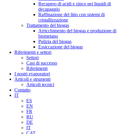
Recupero di acidi e zinco nei liquidi di
decapaggio
Raffinazione del litio con sistemi di
cristallizzazione
Trattamento del biogas
Arricchimento del biogas e produzione di
biometano
Pulizia del biogas
Essiccazione del biogas
Riferimenti e settori
Settori
Casi di successo
Riferimenti
I nostri evaporatori
Articoli e strumenti
Articoli tecnici
Contatto
IT
ES
EN
FR
RU
DE
IT
CAT