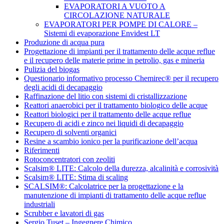
EVAPORATORI A VUOTO A
CIRCOLAZIONE NATURALE
EVAPORATORI PER POMPE DI CALORE –
Sistemi di evaporazione Envidest LT
Produzione di acqua pura
Progettazione di impianti per il trattamento delle acque reflue
e il recupero delle materie prime in petrolio, gas e mineria
Pulizia del biogas
Questionario informativo processo Chemirec® per il recupero
degli acidi di decapaggio
Raffinazione del litio con sistemi di cristallizzazione
Reattori anaerobici per il trattamento biologico delle acque
Reattori biologici per il trattamento delle acque reflue
Recupero di acidi e zinco nei liquidi di decapaggio
Recupero di solventi organici
Resine a scambio ionico per la purificazione dell’acqua
Riferimenti
Rotoconcentratori con zeoliti
Scalsim® LITE: Calcolo della durezza, alcalinità e corrosività
Scalsim® LITE: Stima di scaling
SCALSIM®: Calcolatrice per la progettazione e la
manutenzione di impianti di trattamento delle acque reflue
industriali
Scrubber e lavatori di gas
Sergio Tuset – Ingegnere Chimico