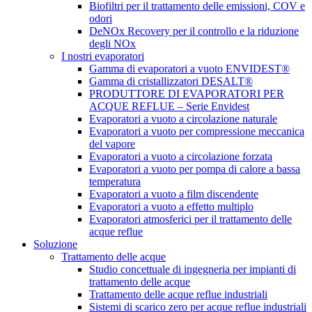
Biofiltri per il trattamento delle emissioni, COV e
odori
DeNOx Recovery per il controllo e la riduzione
degli NOx
I nostri evaporatori
Gamma di evaporatori a vuoto ENVIDEST®
Gamma di cristallizzatori DESALT®
PRODUTTORE DI EVAPORATORI PER
ACQUE REFLUE – Serie Envidest
Evaporatori a vuoto a circolazione naturale
Evaporatori a vuoto per compressione meccanica
del vapore
Evaporatori a vuoto a circolazione forzata
Evaporatori a vuoto per pompa di calore a bassa
temperatura
Evaporatori a vuoto a film discendente
Evaporatori a vuoto a effetto multiplo
Evaporatori atmosferici per il trattamento delle
acque reflue
Soluzione
Trattamento delle acque
Studio concettuale di ingegneria per impianti di
trattamento delle acque
Trattamento delle acque reflue industriali
Sistemi di scarico zero per acque reflue industriali