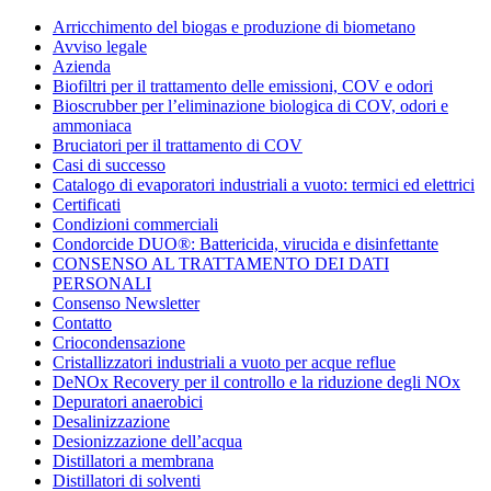
Condorchem
Arricchimento del biogas e produzione di biometano
Enviro
Avviso legale
Solutions
Azienda
Biofiltri per il trattamento delle emissioni, COV e odori
Bioscrubber per l’eliminazione biologica di COV, odori e
ammoniaca
Bruciatori per il trattamento di COV
Casi di successo
Catalogo di evaporatori industriali a vuoto: termici ed elettrici
Certificati
Condizioni commerciali
Condorcide DUO®: Battericida, virucida e disinfettante
CONSENSO AL TRATTAMENTO DEI DATI
PERSONALI
Consenso Newsletter
Contatto
Criocondensazione
Cristallizzatori industriali a vuoto per acque reflue
DeNOx Recovery per il controllo e la riduzione degli NOx
Depuratori anaerobici
Desalinizzazione
Desionizzazione dell’acqua
Distillatori a membrana
Distillatori di solventi