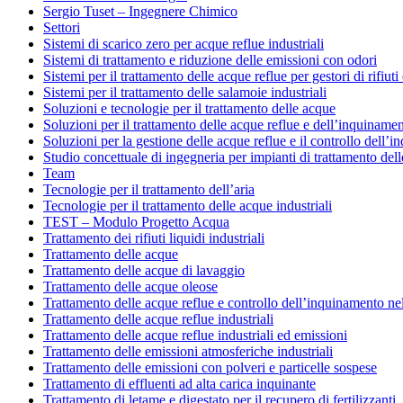
Sergio Tuset – Ingegnere Chimico
Settori
Sistemi di scarico zero per acque reflue industriali
Sistemi di trattamento e riduzione delle emissioni con odori
Sistemi per il trattamento delle acque reflue per gestori di rifiut
Sistemi per il trattamento delle salamoie industriali
Soluzioni e tecnologie per il trattamento delle acque
Soluzioni per il trattamento delle acque reflue e dell’inquinam
Soluzioni per la gestione delle acque reflue e il controllo dell
Studio concettuale di ingegneria per impianti di trattamento del
Team
Tecnologie per il trattamento dell’aria
Tecnologie per il trattamento delle acque industriali
TEST – Modulo Progetto Acqua
Trattamento dei rifiuti liquidi industriali
Trattamento delle acque
Trattamento delle acque di lavaggio
Trattamento delle acque oleose
Trattamento delle acque reflue e controllo dell’inquinamento ne
Trattamento delle acque reflue industriali
Trattamento delle acque reflue industriali ed emissioni
Trattamento delle emissioni atmosferiche industriali
Trattamento delle emissioni con polveri e particelle sospese
Trattamento di effluenti ad alta carica inquinante
Trattamento di letame e digestato per il recupero di fertilizzanti