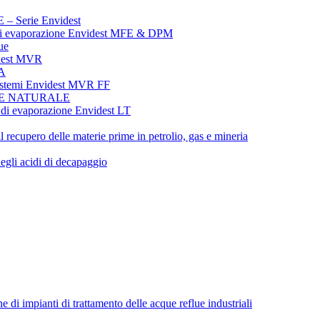
erie Envidest
evaporazione Envidest MFE & DPM
ue
dest MVR
A
emi Envidest MVR FF
NE NATURALE
evaporazione Envidest LT
il recupero delle materie prime in petrolio, gas e mineria
egli acidi di decapaggio
i impianti di trattamento delle acque reflue industriali