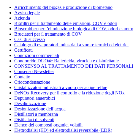
Condorchem
Arricchimento del biogas e produzione di biometano
Enviro
Avviso legale
Solutions
Azienda
Biofiltri per il trattamento delle emissioni, COV e odori
Bioscrubber per l’eliminazione biologica di COV, odori e amm
Bruciatori per il trattamento di COV
Casi di successo
Catalogo di evaporatori industriali a vuoto: termici ed elettrici
Certificati
Condizioni commerciali
Condorcide DUO®: Battericida, virucida e disinfettante
CONSENSO AL TRATTAMENTO DEI DATI PERSONAL
Consenso Newsletter
Contatto
Criocondensazione
Cristallizzatori industriali a vuoto per acque reflue
DeNOx Recovery per il controllo e la riduzione degli NOx
Depuratori anaerobici
Desalinizzazione
Desionizzazione dell’acqua
Distillatori a membrana
Distillatori di solventi
Elenco dei composti organici volatili
Elettrodialisi (ED) ed elettrodialisi reversibile (EDR)