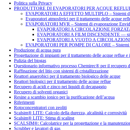
Politica sulla Privacy
PRODUTTORE DI EVAPORATORI PER ACQUE REFLUE – S
EVAPORATORI A EFFETTO MULTIPLO – Sistemi di 
Evaporatori atmosferici per il trattamento delle acque refl
EVAPORATORI MVR – Sistemi di evaporazione Envi
EVAPORATORI A CIRCOLAZIONE FORZAT
EVAPORATORI A FILM DISCENDENTE — sist
EVAPORATORI A VUOTO A CIRCOLAZIO
EVAPORATORI PER POMPE DI CALORE – Sistemi di 
Produzione di acqua pura
Progettazione di impianti per il trattamento delle acque reflue e 
Pulizia del biogas
Questionario informativo processo Chemirec® per il recupero d
Raffinazione del litio con sistemi di cristallizzazione
Reattori anaerobici per il trattamento biologico delle acque
Reattori biologici per il trattamento delle acque reflue
Recupero di acidi e zinco nei liquidi di decapaggio
Recupero di solventi organici
Resine a scambio ionico per la purificazione dell’acqua
Riferimenti
Rotoconcentratori con zeoliti
Scalsim® LITE: Calcolo della durezza, alcalinità e corrosività
Scalsim® LITE: Stima di scaling
SCALSIM®: Calcolatrice per la progettazione e la manutenzione d
Scrubber e lavatori di gas