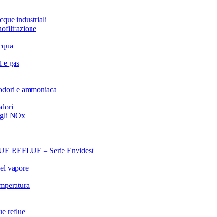
cque industriali
nofiltrazione
acqua
i e gas
 odori e ammoniaca
odori
egli NOx
REFLUE – Serie Envidest
el vapore
emperatura
ue reflue