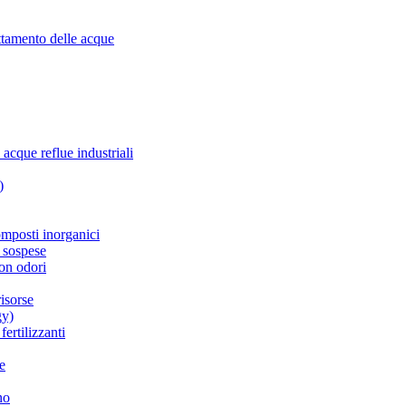
attamento delle acque
 acque reflue industriali
)
omposti inorganici
e sospese
con odori
risorse
gy)
fertilizzanti
ne
no