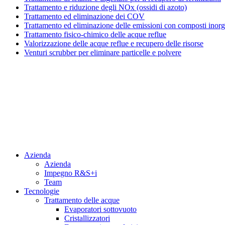
Trattamento e riduzione degli NOx (ossidi di azoto)
Trattamento ed eliminazione dei COV
Trattamento ed eliminazione delle emissioni con composti inorg
Trattamento fisico-chimico delle acque reflue
Valorizzazione delle acque reflue e recupero delle risorse
Venturi scrubber per eliminare particelle e polvere
Menu
Azienda
Azienda
Impegno R&S+i
Team
Tecnologie
Trattamento delle acque
Evaporatori sottovuoto
Cristallizzatori