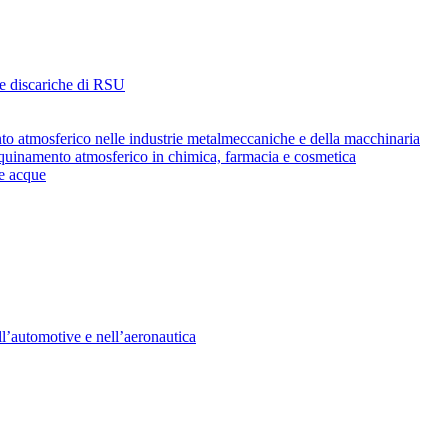
i e discariche di RSU
ento atmosferico nelle industrie metalmeccaniche e della macchinaria
’inquinamento atmosferico in chimica, farmacia e cosmetica
le acque
ll’automotive e nell’aeronautica