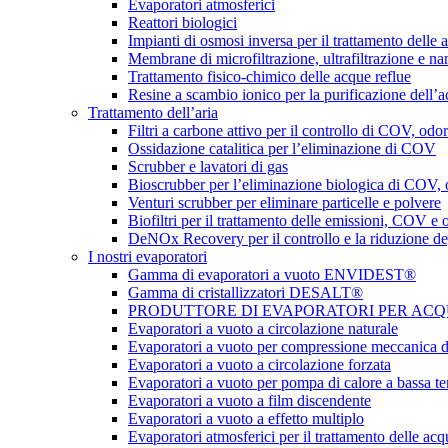
Evaporatori atmosferici
Reattori biologici
Impianti di osmosi inversa per il trattamento delle a
Membrane di microfiltrazione, ultrafiltrazione e na
Trattamento fisico-chimico delle acque reflue
Resine a scambio ionico per la purificazione dell’
Trattamento dell’aria
Filtri a carbone attivo per il controllo di COV, odor
Ossidazione catalitica per l’eliminazione di COV
Scrubber e lavatori di gas
Bioscrubber per l’eliminazione biologica di COV,
Venturi scrubber per eliminare particelle e polvere
Biofiltri per il trattamento delle emissioni, COV e 
DeNOx Recovery per il controllo e la riduzione d
I nostri evaporatori
Gamma di evaporatori a vuoto ENVIDEST®
Gamma di cristallizzatori DESALT®
PRODUTTORE DI EVAPORATORI PER ACQUE 
Evaporatori a vuoto a circolazione naturale
Evaporatori a vuoto per compressione meccanica d
Evaporatori a vuoto a circolazione forzata
Evaporatori a vuoto per pompa di calore a bassa t
Evaporatori a vuoto a film discendente
Evaporatori a vuoto a effetto multiplo
Evaporatori atmosferici per il trattamento delle acq