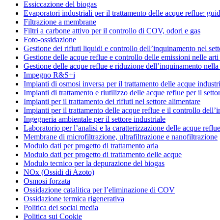
Essiccazione del biogas
Evaporatori industriali per il trattamento delle acque reflue: gui
Filtrazione a membrane
Filtri a carbone attivo per il controllo di COV, odori e gas
Foto-ossidazione
Gestione dei rifiuti liquidi e controllo dell’inquinamento nel set
Gestione delle acque reflue e controllo delle emissioni nelle art
Gestione delle acque reflue e riduzione dell’inquinamento nella 
Impegno R&S+i
Impianti di osmosi inversa per il trattamento delle acque industri
Impianti di trattamento e riutilizzo delle acque reflue per il settor
Impianti per il trattamento dei rifiuti nel settore alimentare
Impianti per il trattamento delle acque reflue e il controllo dell
Ingegneria ambientale per il settore industriale
Laboratorio per l’analisi e la caratterizzazione delle acque reflue
Membrane di microfiltrazione, ultrafiltrazione e nanofiltrazione
Modulo dati per progetto di trattamento aria
Modulo dati per progetto di trattamento delle acque
Modulo tecnico per la depurazione del biogas
NOx (Ossidi di Azoto)
Osmosi forzata
Ossidazione catalitica per l’eliminazione di COV
Ossidazione termica rigenerativa
Politica dei social media
Politica sui Cookie