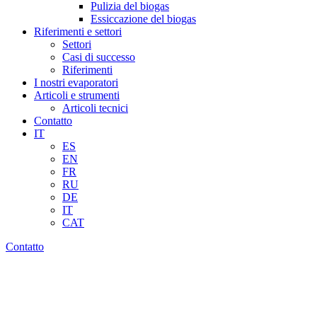
Pulizia del biogas
Essiccazione del biogas
Riferimenti e settori
Settori
Casi di successo
Riferimenti
I nostri evaporatori
Articoli e strumenti
Articoli tecnici
Contatto
IT
ES
EN
FR
RU
DE
IT
CAT
Contatto