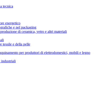
da tecnica
tore energetico
i grafiche e nel packaging
produzione di ceramica, vetro e altri materiali
ali
e tessile e della pelle
’inquinamento per produttori di elettrodomestici, mobili e legno
 industriali