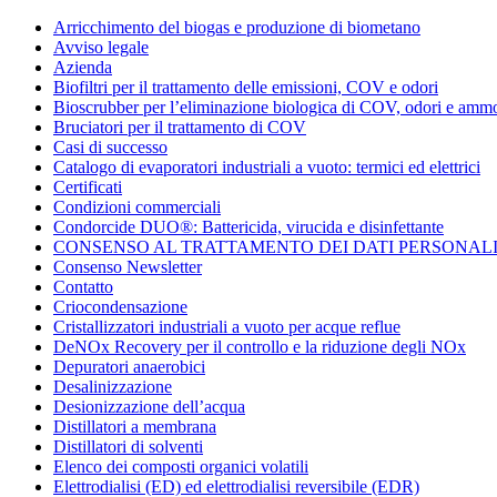
Condorchem
Arricchimento del biogas e produzione di biometano
Enviro
Avviso legale
Solutions
Azienda
Biofiltri per il trattamento delle emissioni, COV e odori
Bioscrubber per l’eliminazione biologica di COV, odori e amm
Bruciatori per il trattamento di COV
Casi di successo
Catalogo di evaporatori industriali a vuoto: termici ed elettrici
Certificati
Condizioni commerciali
Condorcide DUO®: Battericida, virucida e disinfettante
CONSENSO AL TRATTAMENTO DEI DATI PERSONAL
Consenso Newsletter
Contatto
Criocondensazione
Cristallizzatori industriali a vuoto per acque reflue
DeNOx Recovery per il controllo e la riduzione degli NOx
Depuratori anaerobici
Desalinizzazione
Desionizzazione dell’acqua
Distillatori a membrana
Distillatori di solventi
Elenco dei composti organici volatili
Elettrodialisi (ED) ed elettrodialisi reversibile (EDR)