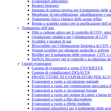
Evaporatori atmosferici
Reattori biologici
Impianti di osmosi inversa per il trattamento delle a
Membrane di microfiltrazione, ultrafiltrazione e na
Trattamento fisico-chimico delle acque reflue
Resine a scambio ionico per la purificazione dell’
Trattamento dell’aria
Filtri a carbone attivo per il controllo di COV, odor
Ossidazione catalitica per l’eliminazione di COV
Scrubber e lavatori di gas
Bioscrubber per l’eliminazione biologica di COV,
Venturi scrubber per eliminare particelle e polvere
Biofiltri per il trattamento delle emissioni, COV e 
DeNOx Recovery per il controllo e la riduzione d
I nostri evaporatori
Gamma di evaporatori a vuoto ENVIDEST®
Gamma di cristallizzatori DESALT®
PRODUTTORE DI EVAPORATORI PER ACQUE 
Evaporatori a vuoto a circolazione naturale
Evaporatori a vuoto per compressione meccanica d
Evaporatori a vuoto a circolazione forzata
Evaporatori a vuoto per pompa di calore a bassa t
Evaporatori a vuoto a film discendente
Evaporatori a vuoto a effetto multiplo
Evaporatori atmosferici per il trattamento delle acq