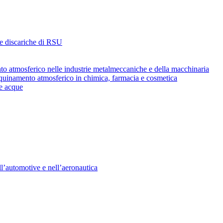
i e discariche di RSU
ento atmosferico nelle industrie metalmeccaniche e della macchinaria
’inquinamento atmosferico in chimica, farmacia e cosmetica
le acque
ll’automotive e nell’aeronautica