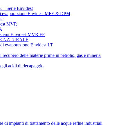
erie Envidest
evaporazione Envidest MFE & DPM
ue
dest MVR
A
emi Envidest MVR FF
NE NATURALE
evaporazione Envidest LT
il recupero delle materie prime in petrolio, gas e mineria
egli acidi di decapaggio
i impianti di trattamento delle acque reflue industriali