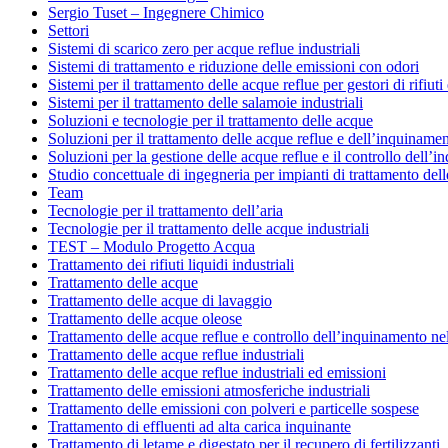
Sergio Tuset – Ingegnere Chimico
Settori
Sistemi di scarico zero per acque reflue industriali
Sistemi di trattamento e riduzione delle emissioni con odori
Sistemi per il trattamento delle acque reflue per gestori di rifiut
Sistemi per il trattamento delle salamoie industriali
Soluzioni e tecnologie per il trattamento delle acque
Soluzioni per il trattamento delle acque reflue e dell’inquinam
Soluzioni per la gestione delle acque reflue e il controllo dell
Studio concettuale di ingegneria per impianti di trattamento del
Team
Tecnologie per il trattamento dell’aria
Tecnologie per il trattamento delle acque industriali
TEST – Modulo Progetto Acqua
Trattamento dei rifiuti liquidi industriali
Trattamento delle acque
Trattamento delle acque di lavaggio
Trattamento delle acque oleose
Trattamento delle acque reflue e controllo dell’inquinamento ne
Trattamento delle acque reflue industriali
Trattamento delle acque reflue industriali ed emissioni
Trattamento delle emissioni atmosferiche industriali
Trattamento delle emissioni con polveri e particelle sospese
Trattamento di effluenti ad alta carica inquinante
Trattamento di letame e digestato per il recupero di fertilizzanti