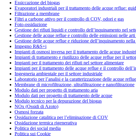
Essiccazione del biogas
Evaporatori industriali per il trattamento delle acque reflue: gui
Filtrazione a membrane
Filtri a carbone attivo per il controllo di COV, odori e gas
Foto-ossidazione
Gestione dei rifiuti liquidi e controllo dell’inquinamento nel set
Gestione delle acque reflue e controllo delle emissioni nelle art
Gestione delle acque reflue e riduzione dell’inquinamento nella 
Impegno R&S+i
Impianti di osmosi inversa per il trattamento delle acque industri
Impianti di trattamento e riutilizzo delle acque reflue per il settor
Impianti per il trattamento dei rifiuti nel settore alimentare
Impianti per il trattamento delle acque reflue e il controllo dell
Ingegneria ambientale per il settore industriale
Laboratorio per l’analisi e la caratterizzazione delle acque reflue
Membrane di microfiltrazione, ultrafiltrazione e nanofiltrazione
Modulo dati per progetto di trattamento aria
Modulo dati per progetto di trattamento delle acque
Modulo tecnico per la depurazione del biogas
NOx (Ossidi di Azoto)
Osmosi forzata
Ossidazione catalitica per l’eliminazione di COV
Ossidazione termica rigenerativa
Politica dei social media
Politica sui Cookie