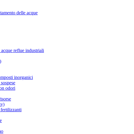
attamento delle acque
 acque reflue industriali
)
omposti inorganici
e sospese
con odori
risorse
gy)
fertilizzanti
ne
no