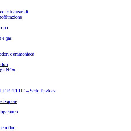
cque industriali
nofiltrazione
acqua
i e gas
 odori e ammoniaca
odori
egli NOx
REFLUE – Serie Envidest
el vapore
emperatura
ue reflue