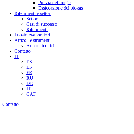
Pulizia del biogas
Essiccazione del biogas
Riferimenti e settori
Settori
Casi di successo
Riferimenti
I nostri evaporatori
Articoli e strumenti
Articoli tecnici
Contatto
IT
ES
EN
FR
RU
DE
IT
CAT
Contatto