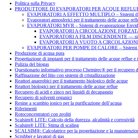
Politica sulla Privacy
PRODUTTORE DI EVAPORATORI PER ACQUE REFLUE – S
EVAPORATORI A EFFETTO MULTIPLO – Sistemi di 
Evaporatori atmosferici per il trattamento delle acque refl
EVAPORATORI MVR – Sistemi di evaporazione Envi
EVAPORATORI A CIRCOLAZIONE FORZAT
EVAPORATORI A FILM DISCENDENTE — sist
EVAPORATORI A VUOTO A CIRCOLAZIO
EVAPORATORI PER POMPE DI CALORE – Sistemi di 
Produzione di acqua pura
Progettazione di impianti per il trattamento delle acque reflue e 
Pulizia del biogas
Questionario informativo processo Chemirec® per il recupero d
Raffinazione del litio con sistemi di cristallizzazione
Reattori anaerobici per il trattamento biologico delle acque
Reattori biologici per il trattamento delle acque reflue
Recupero di acidi e zinco nei liquidi di decapaggio
Recupero di solventi organici
Resine a scambio ionico per la purificazione dell’acqua
Riferimenti
Rotoconcentratori con zeoliti
Scalsim® LITE: Calcolo della durezza, alcalinità e corrosività
Scalsim® LITE: Stima di scaling
SCALSIM®: Calcolatrice per la progettazione e la manutenzione d
Scrubber e lavatori di gas