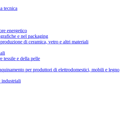
da tecnica
tore energetico
i grafiche e nel packaging
produzione di ceramica, vetro e altri materiali
ali
e tessile e della pelle
’inquinamento per produttori di elettrodomestici, mobili e legno
 industriali