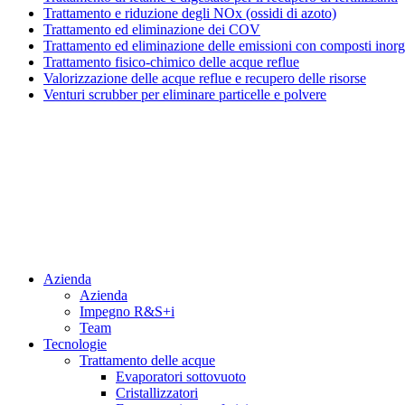
Trattamento e riduzione degli NOx (ossidi di azoto)
Trattamento ed eliminazione dei COV
Trattamento ed eliminazione delle emissioni con composti inorg
Trattamento fisico-chimico delle acque reflue
Valorizzazione delle acque reflue e recupero delle risorse
Venturi scrubber per eliminare particelle e polvere
Menu
Azienda
Azienda
Impegno R&S+i
Team
Tecnologie
Trattamento delle acque
Evaporatori sottovuoto
Cristallizzatori