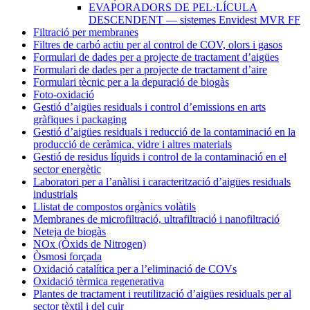
EVAPORADORS DE PEL·LÍCULA
DESCENDENT — sistemes Envidest MVR FF
Filtració per membranes
Filtres de carbó actiu per al control de COV, olors i gasos
Formulari de dades per a projecte de tractament d’aigües
Formulari de dades per a projecte de tractament d’aire
Formulari tècnic per a la depuració de biogàs
Foto-oxidació
Gestió d’aigües residuals i control d’emissions en arts
gràfiques i packaging
Gestió d’aigües residuals i reducció de la contaminació en la
producció de ceràmica, vidre i altres materials
Gestió de residus líquids i control de la contaminació en el
sector energètic
Laboratori per a l’anàlisi i caracterització d’aigües residuals
industrials
Llistat de compostos orgànics volàtils
Membranes de microfiltració, ultrafiltració i nanofiltració
Neteja de biogàs
NOx (Òxids de Nitrogen)
Òsmosi forçada
Oxidació catalítica per a l’eliminació de COVs
Oxidació tèrmica regenerativa
Plantes de tractament i reutilització d’aigües residuals per al
sector tèxtil i del cuir