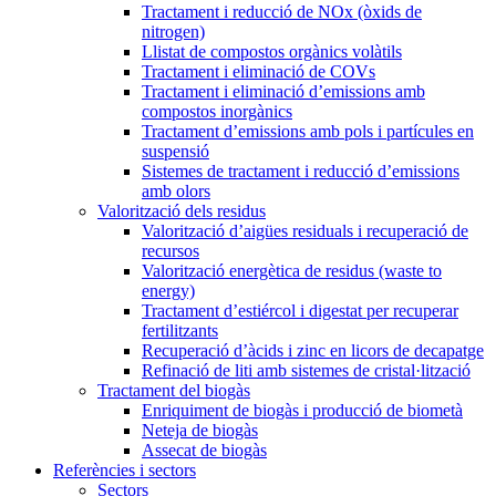
Tractament i reducció de NOx (òxids de
nitrogen)
Llistat de compostos orgànics volàtils
Tractament i eliminació de COVs
Tractament i eliminació d’emissions amb
compostos inorgànics
Tractament d’emissions amb pols i partícules en
suspensió
Sistemes de tractament i reducció d’emissions
amb olors
Valorització dels residus
Valorització d’aigües residuals i recuperació de
recursos
Valorització energètica de residus (waste to
energy)
Tractament d’estiércol i digestat per recuperar
fertilitzants
Recuperació d’àcids i zinc en licors de decapatge
Refinació de liti amb sistemes de cristal·lització
Tractament del biogàs
Enriquiment de biogàs i producció de biometà
Neteja de biogàs
Assecat de biogàs
Referències i sectors
Sectors