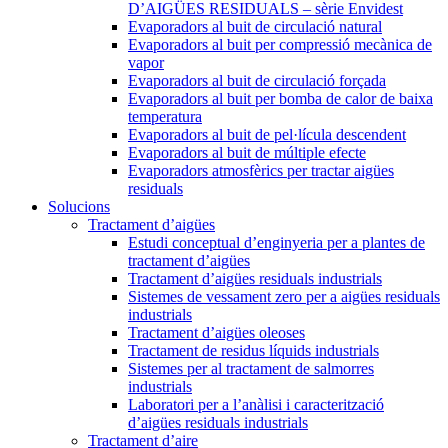
D’AIGÜES RESIDUALS – sèrie Envidest
Evaporadors al buit de circulació natural
Evaporadors al buit per compressió mecànica de
vapor
Evaporadors al buit de circulació forçada
Evaporadors al buit per bomba de calor de baixa
temperatura
Evaporadors al buit de pel·lícula descendent
Evaporadors al buit de múltiple efecte
Evaporadors atmosfèrics per tractar aigües
residuals
Solucions
Tractament d’aigües
Estudi conceptual d’enginyeria per a plantes de
tractament d’aigües
Tractament d’aigües residuals industrials
Sistemes de vessament zero per a aigües residuals
industrials
Tractament d’aigües oleoses
Tractament de residus líquids industrials
Sistemes per al tractament de salmorres
industrials
Laboratori per a l’anàlisi i caracterització
d’aigües residuals industrials
Tractament d’aire