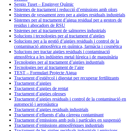
Sergio Tuset – Enginyer Químic
Sistemes de tractament i reducció d’emissions amb olors
Sistemes de vessament zero per a aigües residuals industrials
Sistemes per al tractament d’aigua residual per a gestors de
residus i abocadors de RSU
Sistemes per al tractament de salmorres industrials
Solucions i tecnologies per al tractament d’aigües
Solucions per a la gestió d’aigües residuals i control de la
contaminació atmosfèrica en química, farmàcia i cosmètica
Solucions per tractar aigües residuals i contaminació
atmosfèrica a les indústries metal·lúrgica i de maquinària
Tecnologies per al tractament d’aigües industrials
Tecnologies per al tractament de l’aire
TEST – Formulari Projecte Aigua
Tractament d’estiércol i digestat per recuperar fertilitzants
Tractament d’aigües
Tractament d’aigües de rentat
Tractament d’aigües oleoses
Tractament d’aigües residuals i control de la contaminació en
automoció i aeronàutica
Tractament d’aigües residuals industrials
Tractament d’efluents d’alta càrrega contaminant
Tractament d’emissions amb pols i partícules en suspensió
Tractament d’emissions atmosfèriques industrials
Tractament de les aigües residuals industrials i emissions