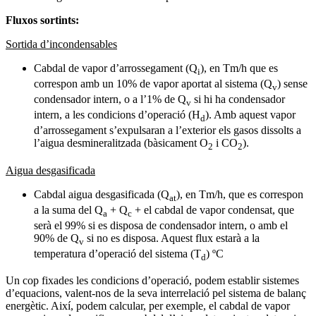
Fluxos sortints:
Sortida d’incondensables
Cabdal de vapor d’arrossegament (Q
), en Tm/h que es
i
correspon amb un 10% de vapor aportat al sistema (Q
) sense
v
condensador intern, o a l’1% de Q
si hi ha condensador
v
intern, a les condicions d’operació (H
). Amb aquest vapor
d
d’arrossegament s’expulsaran a l’exterior els gasos dissolts a
l’aigua desmineralitzada (bàsicament O
i CO
).
2
2
Aigua desgasificada
Cabdal aigua desgasificada (Q
), en Tm/h, que es correspon
at
a la suma del Q
+ Q
+ el cabdal de vapor condensat, que
a
c
serà el 99% si es disposa de condensador intern, o amb el
90% de Q
si no es disposa. Aquest flux estarà a la
v
temperatura d’operació del sistema (T
) ºC
d
Un cop fixades les condicions d’operació, podem establir sistemes
d’equacions, valent-nos de la seva interrelació pel sistema de balanç
energètic. Així, podem calcular, per exemple, el cabdal de vapor