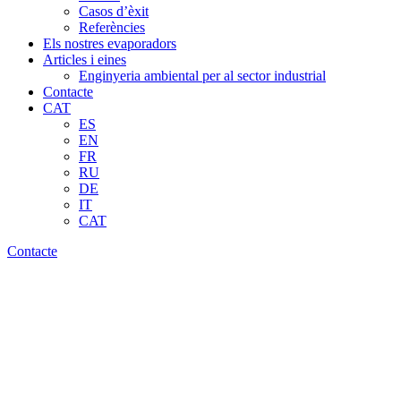
Casos d’èxit
Referències
Els nostres evaporadors
Articles i eines
Enginyeria ambiental per al sector industrial
Contacte
CAT
ES
EN
FR
RU
DE
IT
CAT
Contacte