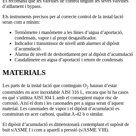
Es recomana que les vàlvules de control tinguin les seves vàlvules
d’aïllament i bypass.
Els instruments precisos per al correcte control de la instal·lació
seran com a mínim:
Termòmetre i manòmetre a les línies d’aigua d’aportació,
condensats, vapor i al propi desgasificador.
Indicador i transmissor de nivell amb alarmes al dipòsit
d’acumulació.
Alarma de nivell de desbordament per al dipòsit d’acumulació
Caudalímetre en aigua d’aportació i retorn de condensats
MATERIALS
Les parts de la instal·lació que continguin O
hauran d’estar
2
construïdes en acer inoxidable AISI 316 L, encara que hi ha casos
en què s’utilitza AISI 304 L amb el consegüent major risc de
corrosió. Així el dom i les canonades per a aigua seran d’aquest
material. Les canonades de vapor i el dipòsit d’acumulació es
construiran en acer carboni, qualitat A-42 b o similar.
El dipòsit d’acumulació es dimensionarà contemplant el supòsit de
buit s/ASME I i com a aparell a pressió (s/ASME VIII).