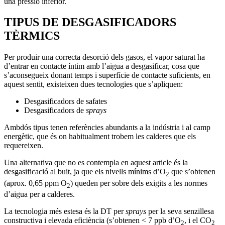
una pressió inferior.
TIPUS DE DESGASIFICADORS
TÈRMICS
Per produir una correcta desorció dels gasos, el vapor saturat ha
d’entrar en contacte íntim amb l’aigua a desgasificar, cosa que
s’aconsegueix donant temps i superfície de contacte suficients, en
aquest sentit, existeixen dues tecnologies que s’apliquen:
Desgasificadors de safates
Desgasificadors de
sprays
Ambdós tipus tenen referències abundants a la indústria i al camp
energètic, que és on habitualment trobem les calderes que els
requereixen.
Una alternativa que no es contempla en aquest article és la
desgasificació al buit, ja que els nivells mínims d’O
que s’obtenen
2
(aprox. 0,65 ppm O
) queden per sobre dels exigits a les normes
2
d’aigua per a calderes.
La tecnologia més estesa és la DT per
sprays
per la seva senzillesa
constructiva i elevada eficiència (s’obtenen < 7 ppb d’O
, i el CO
2
2