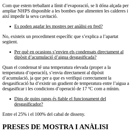
Com que estem treballant a límit d’evaporació, se li dóna alçada per
ampliar NHPS disponible a les bombes que alimenten les calderes i
així impedir la seva cavitació.
Es poden agafar les mostres per anàlisi en fred?
No, existeix un procediment específic que s’explica a l’apartat
següent.
Per què en ocasions s’envien els condensats directament al
dipòsit d’acumulació d’aigua desgasificada?
Quan el condensat té una temperatura elevada (proper a la
temperatura d’operació), s’envia directament al dipòsit
d’acumulació, ja que per a que es verifiqui correctament la
desgasificació ha d’existir un gradient de temperatura entre l’aigua a
desgasificar i les condicions d’operació de 17 ºC com a mínim.
Dins de quins rangs és fiable el funcionament del
desgasificador?
Entre el 25% i el 100% del cabal de disseny.
PRESES DE MOSTRA I ANÀLISI