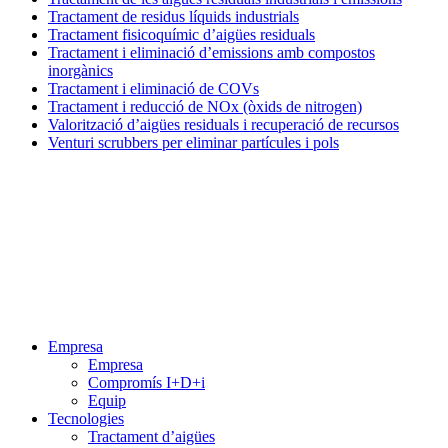
Tractament de residus líquids industrials
Tractament fisicoquímic d’aigües residuals
Tractament i eliminació d’emissions amb compostos
inorgànics
Tractament i eliminació de COVs
Tractament i reducció de NOx (òxids de nitrogen)
Valorització d’aigües residuals i recuperació de recursos
Venturi scrubbers per eliminar partícules i pols
Menú
Empresa
Empresa
Compromís I+D+i
Equip
Tecnologies
Tractament d’aigües