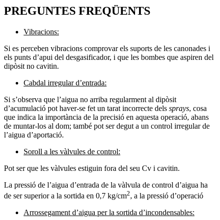
PREGUNTES FREQÜENTS
Vibracions:
Si es perceben vibracions comprovar els suports de les canonades i
els punts d’apui del desgasificador, i que les bombes que aspiren del
dipòsit no cavitin.
Cabdal irregular d’entrada:
Si s’observa que l’aigua no arriba regularment al dipòsit
d’acumulació pot haver-se fet un tarat incorrecte dels
sprays
, cosa
que indica la importància de la precisió en aquesta operació, abans
de muntar-los al dom; també pot ser degut a un control irregular de
l’aigua d’aportació.
Soroll a les vàlvules de control:
Pot ser que les vàlvules estiguin fora del seu Cv i cavitin.
La pressió de l’aigua d’entrada de la vàlvula de control d’aigua ha
2
de ser superior a la sortida en 0,7 kg/cm
, a la pressió d’operació
Arrossegament d’aigua per la sortida d’incondensables: