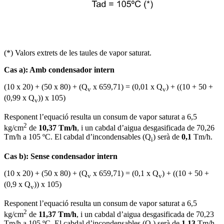
(*) Valors extrets de les taules de vapor saturat.
Cas a): Amb condensador intern
(10 x 20) + (50 x 80) + (Q
x 659,71) = (0,01 x Q
) + ((10 + 50 +
v
v
(0,99 x Q
)) x 105)
v
Responent l’equació resulta un consum de vapor saturat a 6,5
2
kg/cm
de
10,37 Tm/h
, i un cabdal d’aigua desgasificada de 70,26
Tm/h a 105 ºC. El cabdal d’incondensables (Q
) serà de
0,1
Tm/h.
i
Cas b): Sense condensador intern
(10 x 20) + (50 x 80) + (Q
x 659,71) = (0,1 x Q
) + ((10 + 50 +
v
v
(0,9 x Q
)) x 105)
v
Responent l’equació resulta un consum de vapor saturat a 6,5
2
kg/cm
de
11,37 Tm/h
, i un cabdal d’aigua desgasificada de 70,23
Tm/h a 105 ºC. El cabdal d’incondensables (Q
) serà de
1,13
Tm/h.