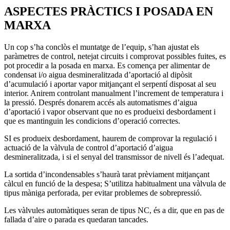
ASPECTES PRÀCTICS I POSADA EN
MARXA
Un cop s’ha conclòs el muntatge de l’equip, s’han ajustat els
paràmetres de control, netejat circuits i comprovat possibles fuites, es
pot procedir a la posada en marxa. Es comença per alimentar de
condensat i/o aigua desmineralitzada d’aportació al dipòsit
d’acumulació i aportar vapor mitjançant el serpentí disposat al seu
interior. Anirem controlant manualment l’increment de temperatura i
la pressió. Després donarem accés als automatismes d’aigua
d’aportació i vapor observant que no es produeixi desbordament i
que es mantinguin les condicions d’operació correctes.
SI es produeix desbordament, haurem de comprovar la regulació i
actuació de la vàlvula de control d’aportació d’aigua
desmineralitzada, i si el senyal del transmissor de nivell és l’adequat.
La sortida d’incondensables s’haurà tarat prèviament mitjançant
càlcul en funció de la despesa; S’utilitza habitualment una vàlvula de
tipus màniga perforada, per evitar problemes de sobrepressió.
Les vàlvules automàtiques seran de tipus NC, és a dir, que en pas de
fallada d’aire o parada es quedaran tancades.