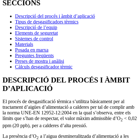
SECCIONS
Descripció del procés i àmbit d’aplicació
Tipus de desgasificadors tèrmics
Descripció de l’equip
Elements de seguretat
Sistemes de control
Materials
Posada en marxa
Preguntes freqüents
Preses de mostra i anàlisi
Càlculs desgasificador tèrmic
DESCRIPCIÓ DEL PROCÉS I ÀMBIT
D’APLICACIÓ
El procés de desgasificació tèrmica s’utilitza bàsicament per al
tractament d’aigües d’alimentació a calderes per tal de complir amb
la norma UNE-EN 12952-12:2004 en la qual s’observa, entre els
límits que s’han de respectar, el valor màxim admissible d’O
< 0,02
2
ppm (20 ppb), per a calderes d’alta pressió.
La presència d’O
a l’aigua desmineralitzada d’alimentació a les
2