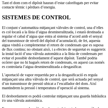
Tant el dom com el dipòsit hauran d’estar calorifugats per evitar
contacte tèrmic i pèrdues d’energia.
SISTEMES DE CONTROL
El conjunt s’automatitza mitjançant vàlvules de control, una d’elles
es col·locarà a la línia d’aigua desmineralitzada, i estarà destinada a
regular el cabal d’aigua que entra al sistema d’acord amb el senyal
del transmissor de nivell del dipòsit d’acumulació, de fet, aquesta
aigua vindrà a complementar el retorn de condensats que es suposa
de flux continu; no obstant això, i a efectes de seguretat es suggereix
la instal·lació d’una vàlvula automàtica a la línia de condensats per
evitar el possible desbordament d’aquest dipòsit. També podria
ocórrer que no hi hagués retorn de condensats, en aquest cas només
es controlaria l’aigua desmineralitzada a desgasificar.
L’aportació de vapor requerida per a la desgasificació es regula
mitjançant una altra vàlvula de control, que serà actuada pel senyal
d’un transmissor de pressió ubicat a l’escalfador del dom. Així
mantindrem la pressió i temperatura d’operació al sistema.
El desbordament es podrà controlar mitjançant una guarda hidràulica
i/o una vàlvula automàtica.