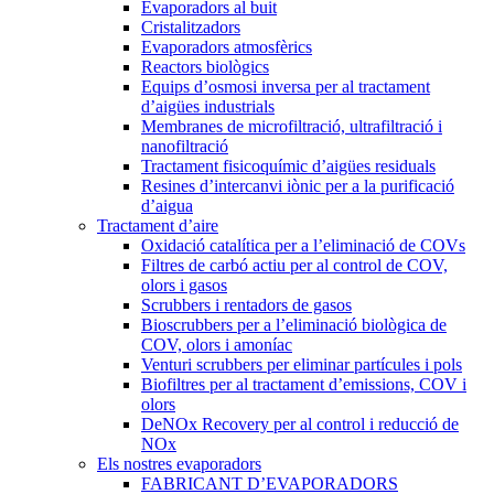
Evaporadors al buit
Cristalitzadors
Evaporadors atmosfèrics
Reactors biològics
Equips d’osmosi inversa per al tractament
d’aigües industrials
Membranes de microfiltració, ultrafiltració i
nanofiltració
Tractament fisicoquímic d’aigües residuals
Resines d’intercanvi iònic per a la purificació
d’aigua
Tractament d’aire
Oxidació catalítica per a l’eliminació de COVs
Filtres de carbó actiu per al control de COV,
olors i gasos
Scrubbers i rentadors de gasos
Bioscrubbers per a l’eliminació biològica de
COV, olors i amoníac
Venturi scrubbers per eliminar partícules i pols
Biofiltres per al tractament d’emissions, COV i
olors
DeNOx Recovery per al control i reducció de
NOx
Els nostres evaporadors
FABRICANT D’EVAPORADORS