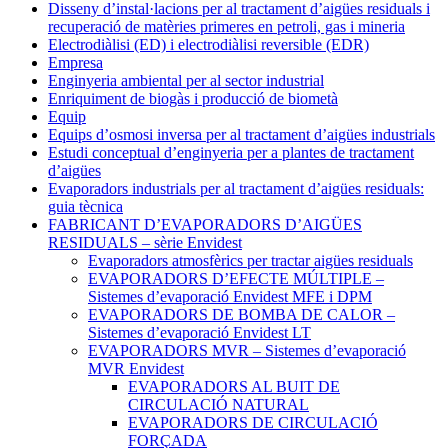
Disseny d’instal·lacions per al tractament d’aigües residuals i
recuperació de matèries primeres en petroli, gas i mineria
Electrodiàlisi (ED) i electrodiàlisi reversible (EDR)
Empresa
Enginyeria ambiental per al sector industrial
Enriquiment de biogàs i producció de biometà
Equip
Equips d’osmosi inversa per al tractament d’aigües industrials
Estudi conceptual d’enginyeria per a plantes de tractament
d’aigües
Evaporadors industrials per al tractament d’aigües residuals:
guia tècnica
FABRICANT D’EVAPORADORS D’AIGÜES
RESIDUALS – sèrie Envidest
Evaporadors atmosfèrics per tractar aigües residuals
EVAPORADORS D’EFECTE MÚLTIPLE –
Sistemes d’evaporació Envidest MFE i DPM
EVAPORADORS DE BOMBA DE CALOR –
Sistemes d’evaporació Envidest LT
EVAPORADORS MVR – Sistemes d’evaporació
MVR Envidest
EVAPORADORS AL BUIT DE
CIRCULACIÓ NATURAL
EVAPORADORS DE CIRCULACIÓ
FORÇADA