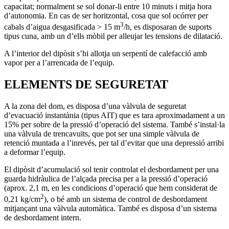
capacitat; normalment se sol donar-li entre 10 minuts i mitja hora
d’autonomia. En cas de ser horitzontal, cosa que sol ocórrer per
3
cabals d’aigua desgasificada > 15 m
/h, es disposaran de suports
tipus cuna, amb un d’ells mòbil per alleujar les tensions de dilatació.
A l’interior del dipòsit s’hi allotja un serpentí de calefacció amb
vapor per a l’arrencada de l’equip.
ELEMENTS DE SEGURETAT
A la zona del dom, es disposa d’una vàlvula de seguretat
d’evacuació instantània (tipus AIT) que es tara aproximadament a un
15% per sobre de la pressió d’operació del sistema. També s’instal·la
una vàlvula de trencavuïts, que pot ser una simple vàlvula de
retenció muntada a l’inrevés, per tal d’evitar que una depressió arribi
a deformar l’equip.
El dipòsit d’acumulació sol tenir controlat el desbordament per una
guarda hidràulica de l’alçada precisa per a la pressió d’operació
(aprox. 2,1 m, en les condicions d’operació que hem considerat de
2
0,21 kg/cm
), o bé amb un sistema de control de desbordament
mitjançant una vàlvula automàtica. També es disposa d’un sistema
de desbordament intern.