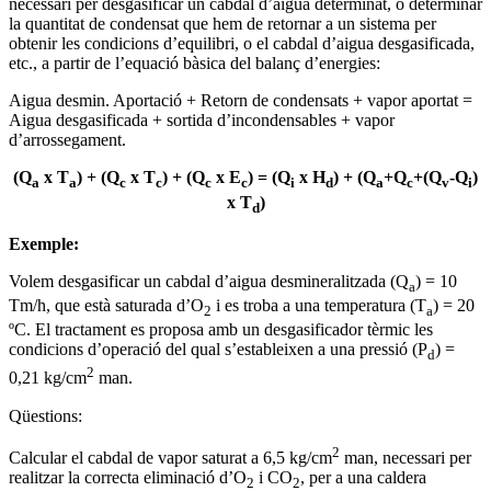
necessari per desgasificar un cabdal d’aigua determinat, o determinar
la quantitat de condensat que hem de retornar a un sistema per
obtenir les condicions d’equilibri, o el cabdal d’aigua desgasificada,
etc., a partir de l’equació bàsica del balanç d’energies:
Aigua desmin. Aportació + Retorn de condensats + vapor aportat =
Aigua desgasificada + sortida d’incondensables + vapor
d’arrossegament.
(Q
x T
) + (Q
x T
) + (Q
x E
) = (Q
x H
) + (Q
+Q
+(Q
-Q
)
a
a
c
c
c
c
i
d
a
c
v
i
x T
)
d
Exemple:
Volem desgasificar un cabdal d’aigua desmineralitzada (Q
) = 10
a
Tm/h, que està saturada d’O
i es troba a una temperatura (T
) = 20
2
a
ºC. El tractament es proposa amb un desgasificador tèrmic les
condicions d’operació del qual s’estableixen a una pressió (P
) =
d
2
0,21 kg/cm
man.
Qüestions:
2
Calcular el cabdal de vapor saturat a 6,5 kg/cm
man, necessari per
realitzar la correcta eliminació d’O
i CO
, per a una caldera
2
2