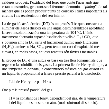
calderes produeix l’oxidació del ferro que conté l’acer amb què
estan construïdes, generant-se el fenomen denominat “
pitting
”, de tal
manera que es poden produir punts de corrosió i fuites importants als
circuits i als recalentadors del seu interior.
La desgasificació tèrmica
(DT)
és un procés físic que consisteix a
eliminar els gasos dissolts en una aigua desmineralitzada aprofitant
la seva insolubilització a una temperatura de 104 ºC. L’únic
tractament alternatiu capaç d’assolir els nivells d’O
i CO
que
2
2
s’obtenen amb la DT seria el tractament químic amb Hidracina
(N
H
), amines o Na
SO
, però tenen un cost d’explotació més
2
4
2
3
elevat i, en molts casos, aquests reactius són tòxics i inestables.
El procés de DT d’una aigua es basa en tres lleis fonamentals que
regeixen la solubilitat dels gasos. La primera llei de Henry diu que, a
una temperatura donada, la concentració màssica del gas dissolt en
un líquid és proporcional a la seva pressió parcial a la dissolució.
Llei de Henry => p = H · x
On: p = la pressió parcial del gas.
H = la constant de Henry, dependent del gas, de la temperatura
i del líquid, i es mesura en atm. (mol solut/mol dissolució).