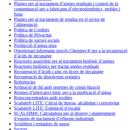
Plantes per al tractament d’aigües residuals i control de la
contaminació per a fabricants d’electrodomèstics, mobles i
fusta
Plantes per al tractament de residus en el sector de
l’alimentació
Política de Cookies
Política de Privacitat
Política de xarxes socials
Producció d’aigua pura
Qüestionari informatiu procés Chemirec® per a la recuperació
d’àcids de decapatge
Reactores anaerobis per al tractament biològic d’aigües
Reactores biològics per tractar aigües residuals
Recuperació d’àcids i zinc en licors de decapatge
Recuperació de dissolvents orgànics
Referències
Refinació de liti amb sistemes de cristal·lització
Resines d’intercanvi iònic per a la purificació d’aigua
Rotoconcentradors amb zeolites
Scalsim® LITE: Càlcul de duresa, alcalinitat i corrosivitat
Scalsim® LITE: Estimació d’escalat
SCALSIM®: Calculadora per al disseny i manteniment
d’equips de tractament d’efluents industrials
Scrubbers i rentadors de gasos
Sectors