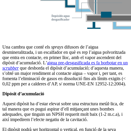
Una cambra que conté els
sprays
difusors de l’aigua
desmineralitzada, i un escalfador en què es rep l’aigua polvoritzada
que entra en contacte, en primer lloc, amb el vapor ascendent del
dipòsit d’acumulació. L’
aigua pre-desgasificada es fa borbotar en un
scrubber
que desborda el dipòsit d’acumulació; d’aquesta manera,
s’obté un major rendiment al contacte aigua – vapor i, per tant, es
fomenta l’eliminació de gasos en dissolució fins als límits exigits (<
0,02 ppm per a calderes d’AP, s/ norma UNE-EN 12952-12:2004).
Dipòsit d’acumulació
Aquest dipòsit ha d’estar elevat sobre una estructura metàl·lica, de
tal manera que es pugui aspirar d’ell mitjançant unes bombes
adequades, que tinguin un NPSH requerit molt baix (1-2 m.c.a), i
així impedirem l’efecte negatiu de la cavitació.
El dipòsit podrà ser horitzontal o vertical, en funció de la seva