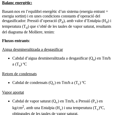
Balanc energètic:
Basant-nos en l’equilibri energètic d’un sistema (energia entrant =
energia sortint) i en unes condicions constants d’operació del
desgasificador: Pressió d’operació (P
), amb valor d’Entalpia (H
) i
d
d
temperatura (T
) que s’obté de les taules de vapor saturat, resultants
d
del diagrama de Molliere, tenim:
Fluxos entrants
:
Aigua desmineralitzada a desgasificar
Cabdal d’aigua desmineralitzada a desgasificar (Q
) en Tm/h
a
a (T
) ºC
a
Retorn de condensats
Cabdal de condensats (Q
) en Tm/h a (T
) ºC
c
c
Vapor aportat
Cabdal de vapor saturat (Q
) en Tm/h, a Pressió (P
) en
v
v
2
kg/cm
, amb una Entalpia (H
) i una temperatura (T
)ºC,
v
v
obtingudes de les taules de vapor saturat.