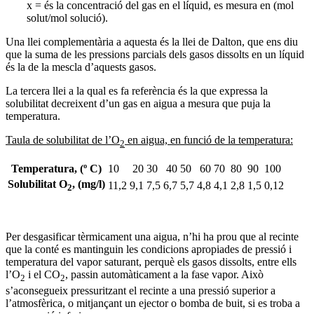
x = és la concentració del gas en el líquid, es mesura en (mol
solut/mol solució).
Una llei complementària a aquesta és la llei de Dalton, que ens diu
que la suma de les pressions parcials dels gasos dissolts en un líquid
és la de la mescla d’aquests gasos.
La tercera llei a la qual es fa referència és la que expressa la
solubilitat decreixent d’un gas en aigua a mesura que puja la
temperatura.
Taula de solubilitat de l’O
en aigua, en funció de la temperatura:
2
Temperatura, (º C)
10
20
30
40
50
60
70
80
90
100
Solubilitat O
, (mg/l)
11,2
9,1
7,5
6,7
5,7
4,8
4,1
2,8
1,5
0,12
2
Per desgasificar tèrmicament una aigua, n’hi ha prou que al recinte
que la conté es mantinguin les condicions apropiades de pressió i
temperatura del vapor saturant, perquè els gasos dissolts, entre ells
l’O
i el CO
, passin automàticament a la fase vapor. Això
2
2
s’aconsegueix pressuritzant el recinte a una pressió superior a
l’atmosfèrica, o mitjançant un ejector o bomba de buit, si es troba a