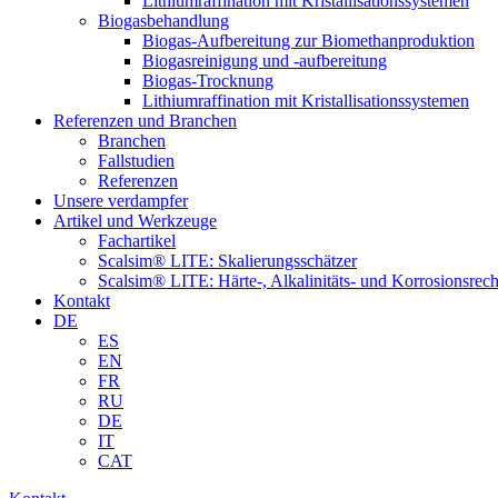
Lithiumraffination mit Kristallisationssystemen
Biogasbehandlung
Biogas-Aufbereitung zur Biomethanproduktion
Biogasreinigung und -aufbereitung
Biogas-Trocknung
Lithiumraffination mit Kristallisationssystemen
Referenzen und Branchen
Branchen
Fallstudien
Referenzen
Unsere verdampfer
Artikel und Werkzeuge
Fachartikel
Scalsim® LITE: Skalierungsschätzer
Scalsim® LITE: Härte-, Alkalinitäts- und Korrosionsrec
Kontakt
DE
ES
EN
FR
RU
DE
IT
CAT