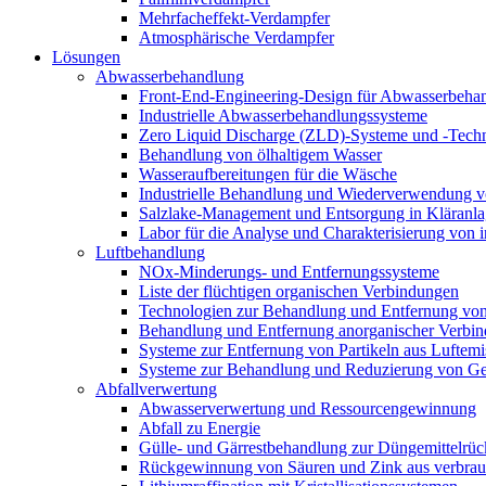
Mehrfacheffekt-Verdampfer
Atmosphärische Verdampfer
Lösungen
Abwasserbehandlung
Front-End-Engineering-Design für Abwasserbeha
Industrielle Abwasserbehandlungssysteme
Zero Liquid Discharge (ZLD)-Systeme und -Tech
Behandlung von ölhaltigem Wasser
Wasseraufbereitungen für die Wäsche
Industrielle Behandlung und Wiederverwendung vo
Salzlake-Management und Entsorgung in Kläranl
Labor für die Analyse und Charakterisierung von 
Luftbehandlung
NOx-Minderungs- und Entfernungssysteme
Liste der flüchtigen organischen Verbindungen
Technologien zur Behandlung und Entfernung v
Behandlung und Entfernung anorganischer Verbin
Systeme zur Entfernung von Partikeln aus Luftemi
Systeme zur Behandlung und Reduzierung von Ge
Abfallverwertung
Abwasserverwertung und Ressourcengewinnung
Abfall zu Energie
Gülle- und Gärrestbehandlung zur Düngemittelr
Rückgewinnung von Säuren und Zink aus verbrauch