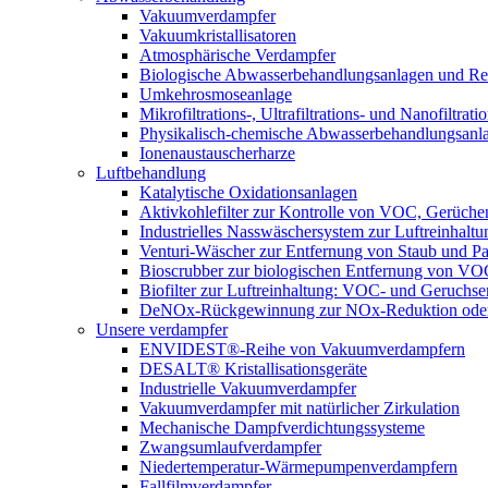
Vakuumverdampfer
Vakuumkristallisatoren
Atmosphärische Verdampfer
Biologische Abwasserbehandlungsanlagen und Re
Umkehrosmoseanlage
Mikrofiltrations-, Ultrafiltrations- und Nanofiltra
Physikalisch-chemische Abwasserbehandlungsanl
Ionenaustauscherharze
Luftbehandlung
Katalytische Oxidationsanlagen
Aktivkohlefilter zur Kontrolle von VOC, Gerüche
Industrielles Nasswäschersystem zur Luftreinhaltu
Venturi-Wäscher zur Entfernung von Staub und Pa
Bioscrubber zur biologischen Entfernung von 
Biofilter zur Luftreinhaltung: VOC- und Geruchse
DeNOx-Rückgewinnung zur NOx-Reduktion oder
Unsere verdampfer
ENVIDEST®-Reihe von Vakuumverdampfern
DESALT® Kristallisationsgeräte
Industrielle Vakuumverdampfer
Vakuumverdampfer mit natürlicher Zirkulation
Mechanische Dampfverdichtungssysteme
Zwangsumlaufverdampfer
Niedertemperatur-Wärmepumpenverdampfern
Fallfilmverdampfer