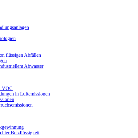
ndlungsanlagen
nologien
n flüssigen Abfällen
agen
industriellem Abwasser
on VOC
dungen in Luftemissionen
ssionen
ruchsemissionen
ückgewinnung
ter Beizflüssigkeit