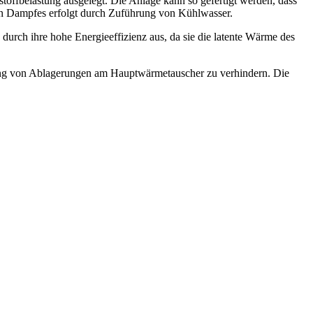
fbelastung ausgelegt. Die Anlage kann so gefertigt werden, dass
en Dampfes erfolgt durch Zuführung von Kühlwasser.
durch ihre hohe Energieeffizienz aus, da sie die latente Wärme des
ldung von Ablagerungen am Hauptwärmetauscher zu verhindern. Die