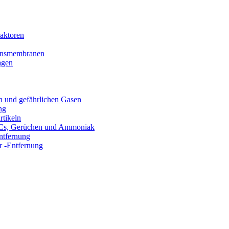
aktoren
tionsmembranen
agen
n und gefährlichen Gasen
ng
rtikeln
VOCs, Gerüchen und Ammoniak
ntfernung
 -Entfernung