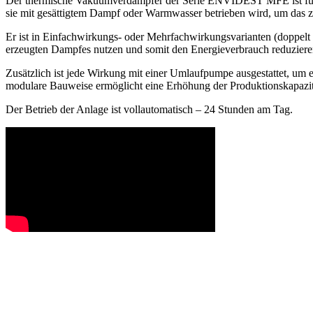
Der thermische Vakuumverdampfer der Serie ENVIDEST MFE ist für di
sie mit gesättigtem Dampf oder Warmwasser betrieben wird, um das 
Er ist in Einfachwirkungs- oder Mehrfachwirkungsvarianten (doppelt u
erzeugten Dampfes nutzen und somit den Energieverbrauch reduziere
Zusätzlich ist jede Wirkung mit einer Umlaufpumpe ausgestattet, um
modulare Bauweise ermöglicht eine Erhöhung der Produktionskapazitä
Der Betrieb der Anlage ist vollautomatisch – 24 Stunden am Tag.