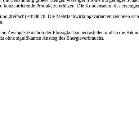
e Behandlung großer Mengen wässriger Ströme mit geringer Schadstof
zu konzentrierende Produkt zu erhitzen. Die Kondensation des erzeugt
nd dreifach) erhältlich. Die Mehrfachwirkungsvarianten zeichnen sich 
n.
 eine Zwangszirkulation der Flüssigkeit sicherzustellen und so die Bi
t ohne signifikanten Anstieg des Energieverbrauchs.