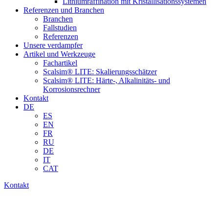
Lithiumraffination mit Kristallisationssystemen
Referenzen und Branchen
Branchen
Fallstudien
Referenzen
Unsere verdampfer
Artikel und Werkzeuge
Fachartikel
Scalsim® LITE: Skalierungsschätzer
Scalsim® LITE: Härte-, Alkalinitäts- und
Korrosionsrechner
Kontakt
DE
ES
EN
FR
RU
DE
IT
CAT
Kontakt