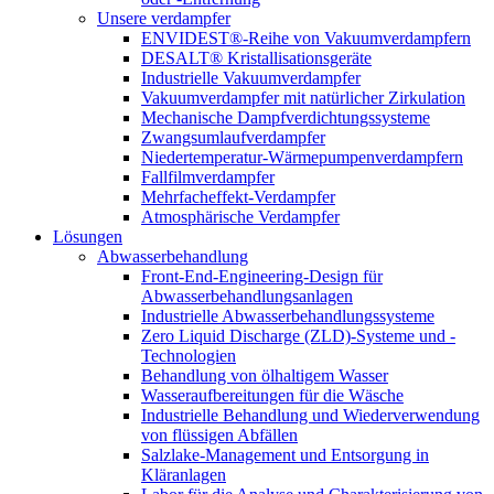
Unsere verdampfer
ENVIDEST®-Reihe von Vakuumverdampfern
DESALT® Kristallisationsgeräte
Industrielle Vakuumverdampfer
Vakuumverdampfer mit natürlicher Zirkulation
Mechanische Dampfverdichtungssysteme
Zwangsumlaufverdampfer
Niedertemperatur-Wärmepumpenverdampfern
Fallfilmverdampfer
Mehrfacheffekt-Verdampfer
Atmosphärische Verdampfer
Lösungen
Abwasserbehandlung
Front-End-Engineering-Design für
Abwasserbehandlungsanlagen
Industrielle Abwasserbehandlungssysteme
Zero Liquid Discharge (ZLD)-Systeme und -
Technologien
Behandlung von ölhaltigem Wasser
Wasseraufbereitungen für die Wäsche
Industrielle Behandlung und Wiederverwendung
von flüssigen Abfällen
Salzlake-Management und Entsorgung in
Kläranlagen