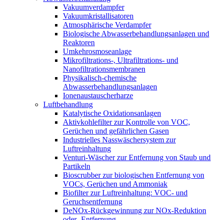
Vakuumverdampfer
Vakuumkristallisatoren
Atmosphärische Verdampfer
Biologische Abwasserbehandlungsanlagen und
Reaktoren
Umkehrosmoseanlage
Mikrofiltrations-, Ultrafiltrations- und
Nanofiltrationsmembranen
Physikalisch-chemische
Abwasserbehandlungsanlagen
Ionenaustauscherharze
Luftbehandlung
Katalytische Oxidationsanlagen
Aktivkohlefilter zur Kontrolle von VOC,
Gerüchen und gefährlichen Gasen
Industrielles Nasswäschersystem zur
Luftreinhaltung
Venturi-Wäscher zur Entfernung von Staub und
Partikeln
Bioscrubber zur biologischen Entfernung von
VOCs, Gerüchen und Ammoniak
Biofilter zur Luftreinhaltung: VOC- und
Geruchsentfernung
DeNOx-Rückgewinnung zur NOx-Reduktion
oder -Entfernung