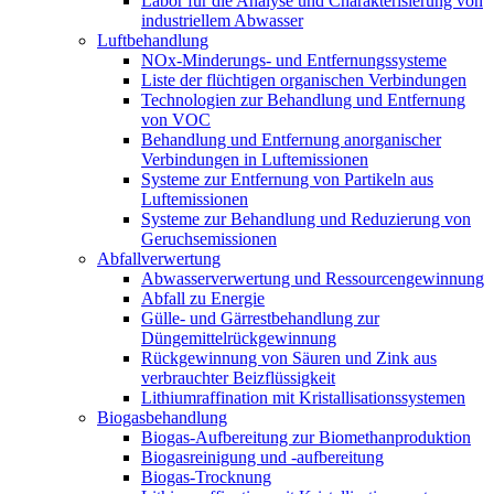
Labor für die Analyse und Charakterisierung von
industriellem Abwasser
Luftbehandlung
NOx-Minderungs- und Entfernungssysteme
Liste der flüchtigen organischen Verbindungen
Technologien zur Behandlung und Entfernung
von VOC
Behandlung und Entfernung anorganischer
Verbindungen in Luftemissionen
Systeme zur Entfernung von Partikeln aus
Luftemissionen
Systeme zur Behandlung und Reduzierung von
Geruchsemissionen
Abfallverwertung
Abwasserverwertung und Ressourcengewinnung
Abfall zu Energie
Gülle- und Gärrestbehandlung zur
Düngemittelrückgewinnung
Rückgewinnung von Säuren und Zink aus
verbrauchter Beizflüssigkeit
Lithiumraffination mit Kristallisationssystemen
Biogasbehandlung
Biogas-Aufbereitung zur Biomethanproduktion
Biogasreinigung und -aufbereitung
Biogas-Trocknung