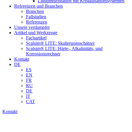
Lithiumraffination mit Kristallisationssystemen
Referenzen und Branchen
Branchen
Fallstudien
Referenzen
Unsere verdampfer
Artikel und Werkzeuge
Fachartikel
Scalsim® LITE: Skalierungsschätzer
Scalsim® LITE: Härte-, Alkalinitäts- und
Korrosionsrechner
Kontakt
DE
ES
EN
FR
RU
DE
IT
CAT
Kontakt