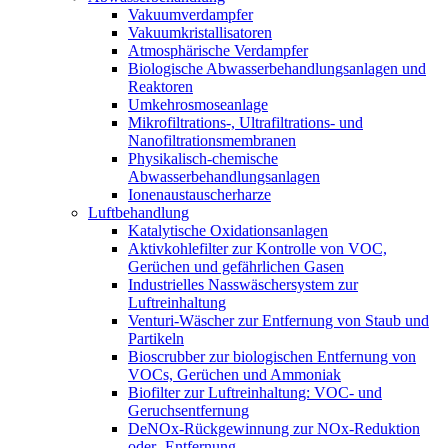
Vakuumverdampfer
Vakuumkristallisatoren
Atmosphärische Verdampfer
Biologische Abwasserbehandlungsanlagen und
Reaktoren
Umkehrosmoseanlage
Mikrofiltrations-, Ultrafiltrations- und
Nanofiltrationsmembranen
Physikalisch-chemische
Abwasserbehandlungsanlagen
Ionenaustauscherharze
Luftbehandlung
Katalytische Oxidationsanlagen
Aktivkohlefilter zur Kontrolle von VOC,
Gerüchen und gefährlichen Gasen
Industrielles Nasswäschersystem zur
Luftreinhaltung
Venturi-Wäscher zur Entfernung von Staub und
Partikeln
Bioscrubber zur biologischen Entfernung von
VOCs, Gerüchen und Ammoniak
Biofilter zur Luftreinhaltung: VOC- und
Geruchsentfernung
DeNOx-Rückgewinnung zur NOx-Reduktion
oder -Entfernung