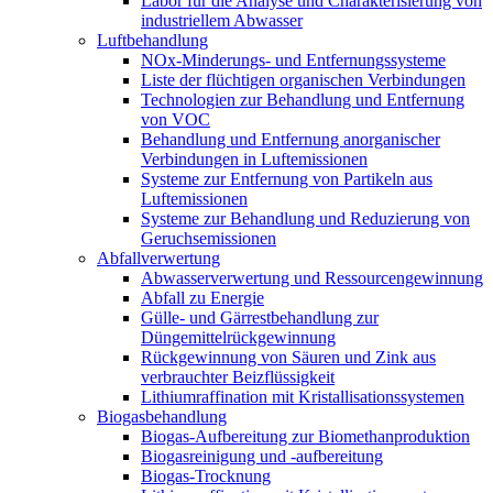
Labor für die Analyse und Charakterisierung von
industriellem Abwasser
Luftbehandlung
NOx-Minderungs- und Entfernungssysteme
Liste der flüchtigen organischen Verbindungen
Technologien zur Behandlung und Entfernung
von VOC
Behandlung und Entfernung anorganischer
Verbindungen in Luftemissionen
Systeme zur Entfernung von Partikeln aus
Luftemissionen
Systeme zur Behandlung und Reduzierung von
Geruchsemissionen
Abfallverwertung
Abwasserverwertung und Ressourcengewinnung
Abfall zu Energie
Gülle- und Gärrestbehandlung zur
Düngemittelrückgewinnung
Rückgewinnung von Säuren und Zink aus
verbrauchter Beizflüssigkeit
Lithiumraffination mit Kristallisationssystemen
Biogasbehandlung
Biogas-Aufbereitung zur Biomethanproduktion
Biogasreinigung und -aufbereitung
Biogas-Trocknung