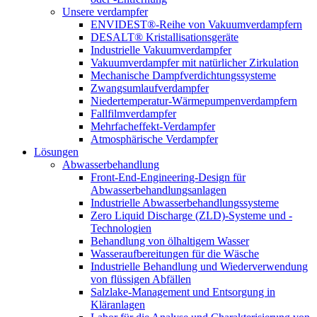
Unsere verdampfer
ENVIDEST®-Reihe von Vakuumverdampfern
DESALT® Kristallisationsgeräte
Industrielle Vakuumverdampfer
Vakuumverdampfer mit natürlicher Zirkulation
Mechanische Dampfverdichtungssysteme
Zwangsumlaufverdampfer
Niedertemperatur-Wärmepumpenverdampfern
Fallfilmverdampfer
Mehrfacheffekt-Verdampfer
Atmosphärische Verdampfer
Lösungen
Abwasserbehandlung
Front-End-Engineering-Design für
Abwasserbehandlungsanlagen
Industrielle Abwasserbehandlungssysteme
Zero Liquid Discharge (ZLD)-Systeme und -
Technologien
Behandlung von ölhaltigem Wasser
Wasseraufbereitungen für die Wäsche
Industrielle Behandlung und Wiederverwendung
von flüssigen Abfällen
Salzlake-Management und Entsorgung in
Kläranlagen